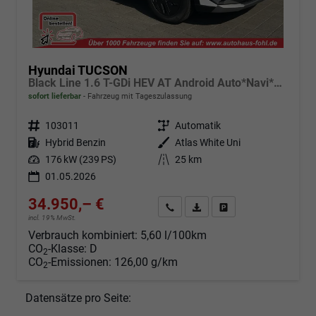
Hyundai TUCSON
Black Line 1.6 T-GDi HEV AT Android Auto*Navi*SHZ*Kamera*2Z Klimaauto*
sofort lieferbar
Fahrzeug mit Tageszulassung
Fahrzeugnr.
103011
Getriebe
Automatik
Kraftstoff
Hybrid Benzin
Außenfarbe
Atlas White Uni
Leistung
176 kW (239 PS)
Kilometerstand
25 km
01.05.2026
34.950,– €
Angebot anfordern
Fahrzeugexpose (PDF)
Fahrzeug parken
incl. 19% MwSt.
Verbrauch kombiniert:
5,60 l/100km
CO
-Klasse:
D
2
CO
-Emissionen:
126,00 g/km
2
Datensätze pro Seite: