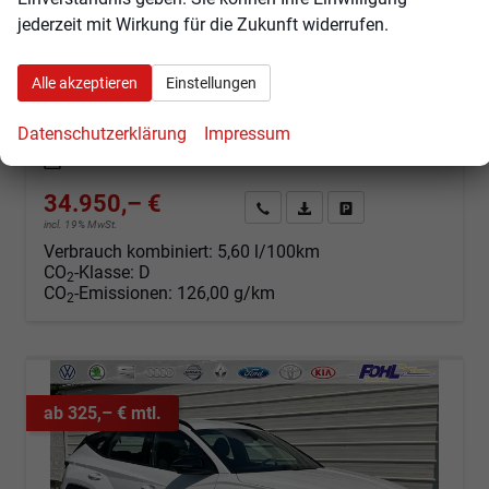
Black Line 1.6 T-GDi HEV AT Android Auto*Navi*SHZ*Kamera*2Z Klimaauto*
jederzeit mit Wirkung für die Zukunft widerrufen.
sofort lieferbar
Fahrzeug mit Tageszulassung
Fahrzeugnr.
103006
Getriebe
Automatik
Alle akzeptieren
Einstellungen
Kraftstoff
Hybrid Benzin
Außenfarbe
Atlas White Uni
Datenschutzerklärung
Impressum
Leistung
176 kW (239 PS)
Kilometerstand
25 km
01.05.2026
34.950,– €
Angebot anfordern
Fahrzeugexpose (PDF)
Fahrzeug parken
incl. 19% MwSt.
Verbrauch kombiniert:
5,60 l/100km
CO
-Klasse:
D
2
CO
-Emissionen:
126,00 g/km
2
ab 325,– € mtl.