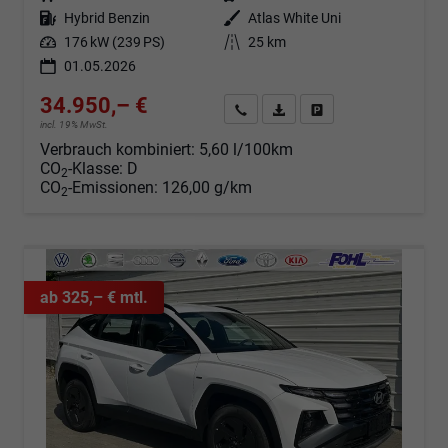
Kraftstoff
Hybrid Benzin
Außenfarbe
Atlas White Uni
Leistung
176 kW (239 PS)
Kilometerstand
25 km
01.05.2026
34.950,– €
Angebot anfordern
Fahrzeugexpose (PDF)
Fahrzeug parken
incl. 19% MwSt.
Verbrauch kombiniert:
5,60 l/100km
CO
-Klasse:
D
2
CO
-Emissionen:
126,00 g/km
2
ab 325,– € mtl.