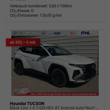
Verbrauch kombiniert:
5,60 l/100km
CO
-Klasse:
D
2
CO
-Emissionen:
126,00 g/km
2
ab 325,– € mtl.
Hyundai TUCSON
Black Line 1.6 T-GDi HEV AT Android Auto*Navi*SHZ*Kamera*2Z Klimaauto*