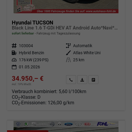
Hyundai TUCSON
Black Line 1.6 T-GDi HEV AT Android Auto*Navi*SHZ*Kamera*2Z Klimaauto*
sofort lieferbar
Fahrzeug mit Tageszulassung
Fahrzeugnr.
103004
Getriebe
Automatik
Kraftstoff
Hybrid Benzin
Außenfarbe
Atlas White Uni
Leistung
176 kW (239 PS)
Kilometerstand
25 km
01.05.2026
34.950,– €
Angebot anfordern
Fahrzeugexpose (PDF)
Fahrzeug parken
incl. 19% MwSt.
Verbrauch kombiniert:
5,60 l/100km
CO
-Klasse:
D
2
CO
-Emissionen:
126,00 g/km
2