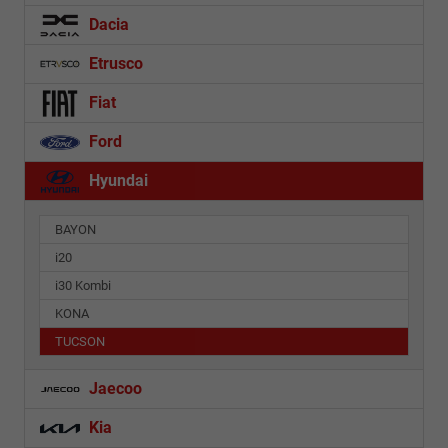
Dacia
Etrusco
Fiat
Ford
Hyundai
BAYON
i20
i30 Kombi
KONA
TUCSON
Jaecoo
Kia