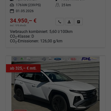
Leistung
176 kW (239 PS)
Kilometerstand
25 km
01.05.2026
34.950,– €
Angebot anfordern
Fahrzeugexpose (PDF)
Fahrzeug parken
incl. 19% MwSt.
Verbrauch kombiniert:
5,60 l/100km
CO
-Klasse:
D
2
CO
-Emissionen:
126,00 g/km
2
ab 325,– € mtl.