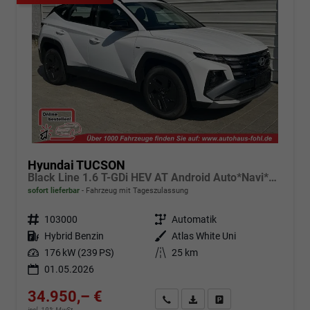
Hyundai TUCSON
Black Line 1.6 T-GDi HEV AT Android Auto*Navi*SHZ*Kamera*2Z Klimaauto*
sofort lieferbar
Fahrzeug mit Tageszulassung
Fahrzeugnr.
103000
Getriebe
Automatik
Kraftstoff
Hybrid Benzin
Außenfarbe
Atlas White Uni
Leistung
176 kW (239 PS)
Kilometerstand
25 km
01.05.2026
34.950,– €
Angebot anfordern
Fahrzeugexpose (PDF)
Fahrzeug parken
incl. 19% MwSt.