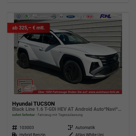
ab 325,– € mtl.
Hyundai TUCSON
Black Line 1.6 T-GDi HEV AT Android Auto*Navi*SHZ*Kamera*2Z Klimaauto*
sofort lieferbar
Fahrzeug mit Tageszulassung
Fahrzeugnr.
103003
Getriebe
Automatik
Kraftstoff
Hybrid Benzin
Außenfarbe
Atlas White Uni