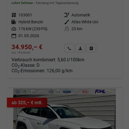
sofort lieferbar
Fahrzeug mit Tageszulassung
Fahrzeugnr.
103001
Getriebe
Automatik
Kraftstoff
Hybrid Benzin
Außenfarbe
Atlas White Uni
Leistung
176 kW (239 PS)
Kilometerstand
25 km
01.05.2026
34.950,– €
Angebot anfordern
Fahrzeugexpose (PDF)
Fahrzeug parken
incl. 19% MwSt.
Verbrauch kombiniert:
5,60 l/100km
CO
-Klasse:
D
2
CO
-Emissionen:
126,00 g/km
2
ab 325,– € mtl.