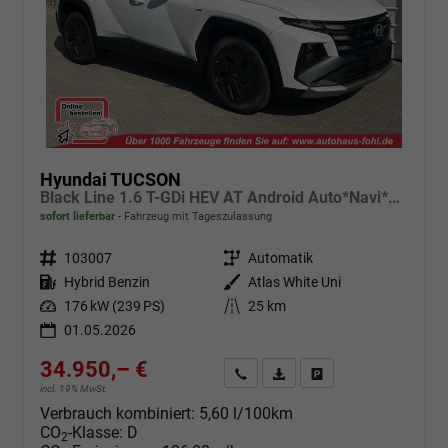
Hyundai TUCSON
Black Line 1.6 T-GDi HEV AT Android Auto*Navi*SHZ*Kamera*2Z Klimaauto*
sofort lieferbar
Fahrzeug mit Tageszulassung
Fahrzeugnr.
103007
Getriebe
Automatik
Kraftstoff
Hybrid Benzin
Außenfarbe
Atlas White Uni
Leistung
176 kW (239 PS)
Kilometerstand
25 km
01.05.2026
34.950,– €
Angebot anfordern
Fahrzeugexpose (PDF)
Fahrzeug parken
incl. 19% MwSt.
Verbrauch kombiniert:
5,60 l/100km
CO
-Klasse:
D
2