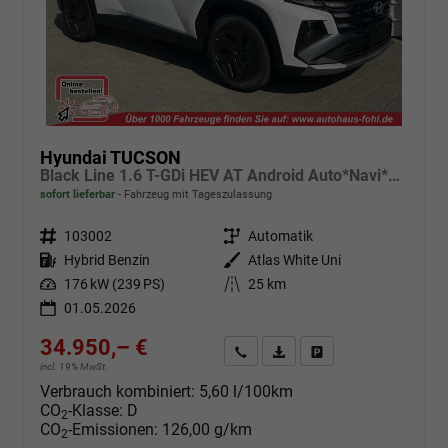
Hyundai TUCSON
Black Line 1.6 T-GDi HEV AT Android Auto*Navi*SHZ*Kamera*2Z Klimaauto*
sofort lieferbar
Fahrzeug mit Tageszulassung
Fahrzeugnr.
103002
Getriebe
Automatik
Kraftstoff
Hybrid Benzin
Außenfarbe
Atlas White Uni
Leistung
176 kW (239 PS)
Kilometerstand
25 km
01.05.2026
34.950,– €
Angebot anfordern
Fahrzeugexpose (PDF)
Fahrzeug parken
incl. 19% MwSt.
Verbrauch kombiniert:
5,60 l/100km
CO
-Klasse:
D
2
CO
-Emissionen:
126,00 g/km
2