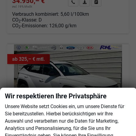
34.950,– €
Angebot anfordern
Fahrzeugexpose (PDF)
Fahrzeug parken
incl. 19% MwSt.
Verbrauch kombiniert:
5,60 l/100km
CO
-Klasse:
D
2
CO
-Emissionen:
126,00 g/km
2
ab 325,– € mtl.
Wir respektieren Ihre Privatsphäre
Unsere Website setzt Cookies ein, um unsere Dienste für
Sie bereitzustellen. Hierbei berücksichtigen wir Ihre
Auswahl und verarbeiten nur die Daten für Marketing,
Analytics und Personalisierung, für die Sie uns Ihr
Hyundai TUCSON
Einverständnis geben. Sie können Ihre Einwilligung