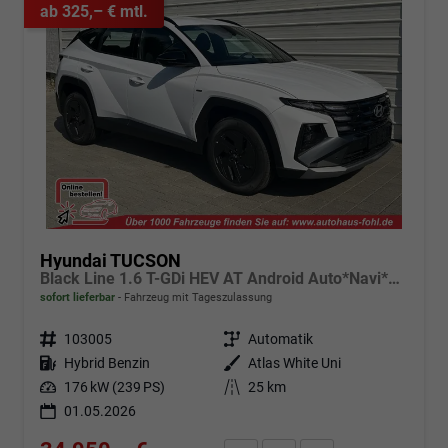
ab 325,– € mtl.
Hyundai TUCSON
Black Line 1.6 T-GDi HEV AT Android Auto*Navi*SHZ*Kamera*2Z Klimaauto*
sofort lieferbar
Fahrzeug mit Tageszulassung
Fahrzeugnr.
103005
Getriebe
Automatik
Kraftstoff
Hybrid Benzin
Außenfarbe
Atlas White Uni
Leistung
176 kW (239 PS)
Kilometerstand
25 km
01.05.2026