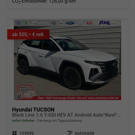
CO
-Emissionen:
126,00 g/km
2
ab 325,– € mtl.
Hyundai TUCSON
Black Line 1.6 T-GDi HEV AT Android Auto*Navi*SHZ*Kamera*2Z Klimaauto*
sofort lieferbar
Fahrzeug mit Tageszulassung
Fahrzeugnr.
103009
Getriebe
Automatik