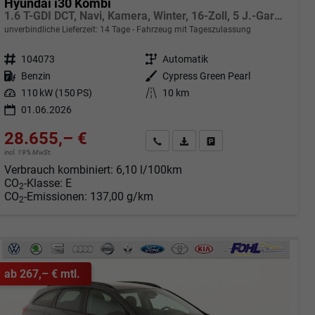
Hyundai i30 Kombi
1.6 T-GDI DCT, Navi, Kamera, Winter, 16-Zoll, 5 J.-Garantie
unverbindliche Lieferzeit:
14 Tage
Fahrzeug mit Tageszulassung
Fahrzeugnr.
104073
Getriebe
Automatik
Kraftstoff
Benzin
Außenfarbe
Cypress Green Pearl
Leistung
110 kW (150 PS)
Kilometerstand
10 km
01.06.2026
28.655,– €
Angebot anfordern
Fahrzeugexpose (PDF)
Fahrzeug parken
incl. 19% MwSt.
Verbrauch kombiniert:
6,10 l/100km
CO
-Klasse:
E
2
CO
-Emissionen:
137,00 g/km
2
ab 267,– € mtl.