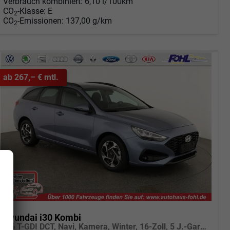
Verbrauch kombiniert:
6,10 l/100km
CO
-Klasse:
E
2
CO
-Emissionen:
137,00 g/km
2
ab 267,– € mtl.
Hyundai i30 Kombi
1.6 T-GDI DCT, Navi, Kamera, Winter, 16-Zoll, 5 J.-Garantie