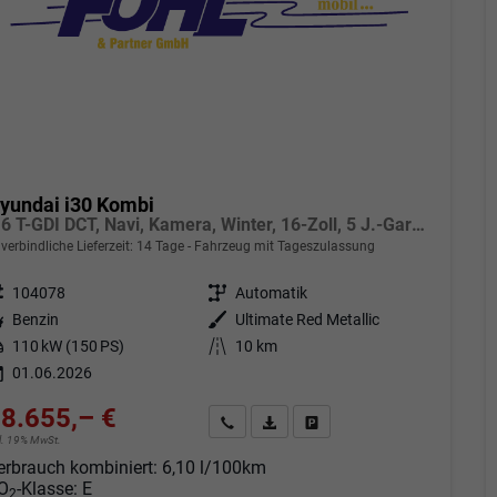
yundai i30 Kombi
1.6 T-GDI DCT, Navi, Kamera, Winter, 16-Zoll, 5 J.-Garantie
verbindliche Lieferzeit:
14 Tage
Fahrzeug mit Tageszulassung
eugnr.
104078
Getriebe
Automatik
tstoff
Benzin
Außenfarbe
Ultimate Red Metallic
tung
110 kW (150 PS)
Kilometerstand
10 km
01.06.2026
8.655,– €
Angebot anfordern
Fahrzeugexpose (PDF)
Fahrzeug parken
cl. 19% MwSt.
erbrauch kombiniert:
6,10 l/100km
O
-Klasse:
E
2