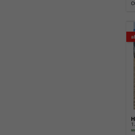
C
a
H
so