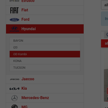
Etrusco
Fiat
I
Ford
Hyundai
BAYON
a
i20
i30 Kombi
KONA
TUCSON
Jaecoo
Kia
Mercedes-Benz
MG