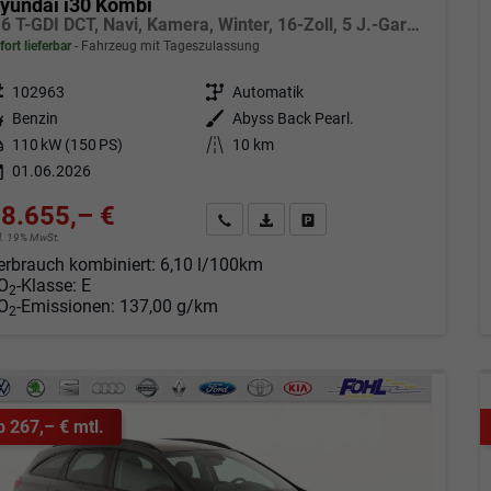
yundai i30 Kombi
1.6 T-GDI DCT, Navi, Kamera, Winter, 16-Zoll, 5 J.-Garantie
fort lieferbar
Fahrzeug mit Tageszulassung
eugnr.
102963
Getriebe
Automatik
tstoff
Benzin
Außenfarbe
Abyss Back Pearl.
tung
110 kW (150 PS)
Kilometerstand
10 km
01.06.2026
8.655,– €
Angebot anfordern
Fahrzeugexpose (PDF)
Fahrzeug parken
cl. 19% MwSt.
erbrauch kombiniert:
6,10 l/100km
O
-Klasse:
E
2
O
-Emissionen:
137,00 g/km
2
b 267,– € mtl.