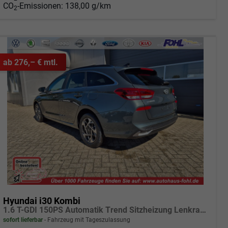
CO
-Emissionen:
138,00 g/km
2
ab 276,– € mtl.
Hyundai i30 Kombi
1.6 T-GDI 150PS Automatik Trend Sitzheizung Lenkradheizung Klimaautomatik PDC v+h Rückf.Kamera Navi Apple CarPlay + Android Auto 16"LM
sofort lieferbar
Fahrzeug mit Tageszulassung