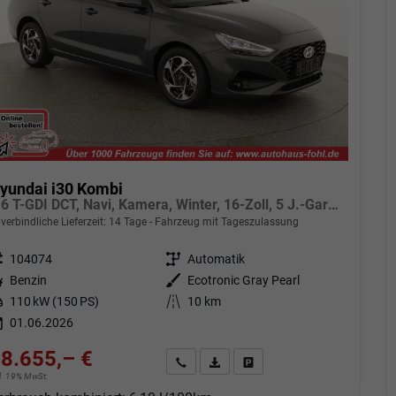
yundai i30 Kombi
1.6 T-GDI DCT, Navi, Kamera, Winter, 16-Zoll, 5 J.-Garantie
verbindliche Lieferzeit:
14 Tage
Fahrzeug mit Tageszulassung
eugnr.
104074
Getriebe
Automatik
tstoff
Benzin
Außenfarbe
Ecotronic Gray Pearl
tung
110 kW (150 PS)
Kilometerstand
10 km
01.06.2026
8.655,– €
Angebot anfordern
Fahrzeugexpose (PDF)
Fahrzeug parken
cl. 19% MwSt.