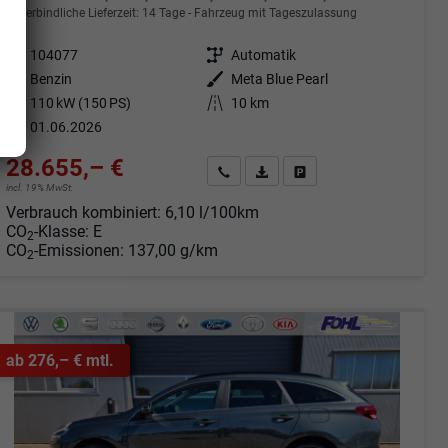
unverbindliche Lieferzeit:
14 Tage
Fahrzeug mit Tageszulassung
Fahrzeugnr.
104077
Getriebe
Automatik
Kraftstoff
Benzin
Außenfarbe
Meta Blue Pearl
Leistung
110 kW (150 PS)
Kilometerstand
10 km
01.06.2026
28.655,– €
Angebot anfordern
Fahrzeugexpose (PDF)
Fahrzeug parken
incl. 19% MwSt.
Verbrauch kombiniert:
6,10 l/100km
CO
-Klasse:
E
2
CO
-Emissionen:
137,00 g/km
2
ab 276,– € mtl.