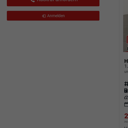
Anmelden
H
un
Fahrz
Kraf
Leis
2
in