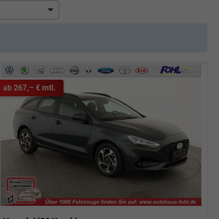
ab 267,– € mtl.