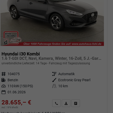
Hyundai i30 Kombi
1.6 T-GDI DCT, Navi, Kamera, Winter, 16-Zoll, 5 J.-Garantie
unverbindliche Lieferzeit:
14 Tage
Fahrzeug mit Tageszulassung
Fahrzeugnr.
104075
Getriebe
Automatik
Kraftstoff
Benzin
Außenfarbe
Ecotronic Gray Pearl
Leistung
110 kW (150 PS)
Kilometerstand
10 km
01.06.2026
28.655,– €
Angebot anfordern
Fahrzeugexpose (PDF)
Fahrzeug parken
incl. 19% MwSt.