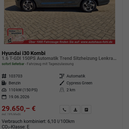
Hyundai i30 Kombi
1.6 T-GDI 150PS Automatik Trend Sitzheizung Lenkradheizung Klimaautomatik PDC v+h Rückf.Kamera Navi Apple CarPlay + Android Auto 16"LM
sofort lieferbar
Fahrzeug mit Tageszulassung
Fahrzeugnr.
103703
Getriebe
Automatik
Kraftstoff
Benzin
Außenfarbe
Cypress Green
Leistung
110 kW (150 PS)
Kilometerstand
2 km
19.06.2026
29.650,– €
Angebot anfordern
Fahrzeugexpose (PDF)
Fahrzeug parken
incl. 19% MwSt.
Verbrauch kombiniert:
6,10 l/100km
CO
-Klasse:
E
2