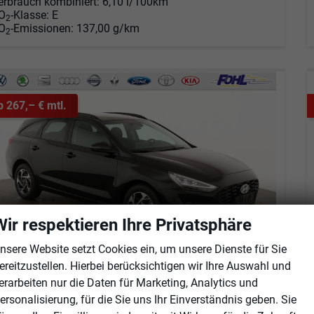
erbrauch kombiniert:
6,10 l/100km
O
-Klasse:
E
2
O
-Emissionen:
137,00 g/km
2
b 267,– € mtl.
Wir respektieren Ihre Privatsphäre
nsere Website setzt Cookies ein, um unsere Dienste für Sie
ereitzustellen. Hierbei berücksichtigen wir Ihre Auswahl und
erarbeiten nur die Daten für Marketing, Analytics und
yundai i30 Kombi
ersonalisierung, für die Sie uns Ihr Einverständnis geben. Sie
1.6 T-GDI DCT, Navi, Kamera, Winter, 16-Zoll, 5 J.-Garantie