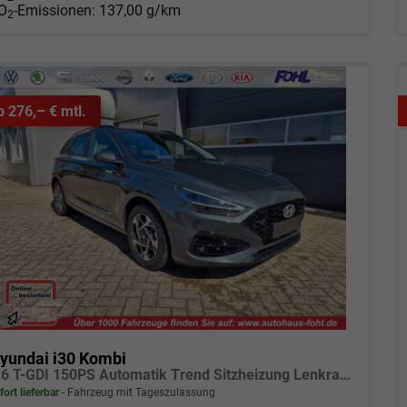
O
-Emissionen:
137,00 g/km
2
b 276,– € mtl.
yundai i30 Kombi
1.6 T-GDI 150PS Automatik Trend Sitzheizung Lenkradheizung Klimaautomatik PDC v+h Rückf.Kamera Navi Apple CarPlay + Android Auto 16"LM
fort lieferbar
Fahrzeug mit Tageszulassung