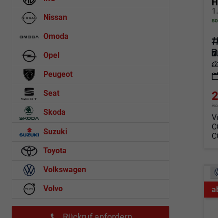
H
Nissan
so
Omoda
Fahrz
Kraf
Opel
Leis
Peugeot
Seat
2
in
Skoda
V
C
Suzuki
C
Toyota
Volkswagen
Volvo
a
Rückruf anfordern