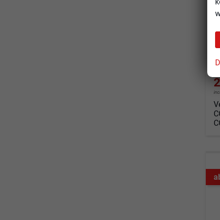
k
un
w
Fahrz
Kraf
Leis
D
2
in
V
C
C
a