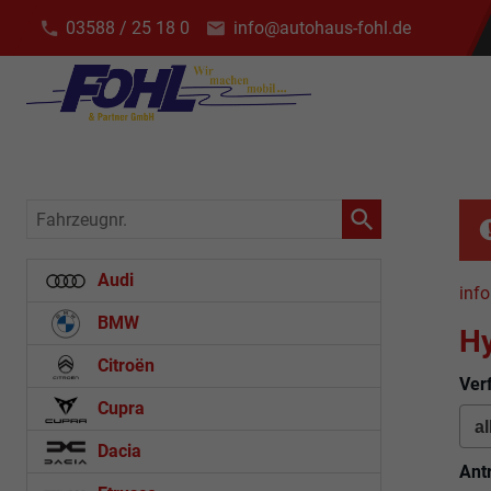
03588 / 25 18 0
info@autohaus-fohl.de
Fahrzeugnr.
Audi
info
BMW
Hy
Citroën
Ver
Cupra
Dacia
Ant