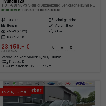
Hyundai i20
1.0 T-GDI 90PS 5-türig Sitzheizung Lenkradheizung Rückf.Kamera PDC Klima Apple CarPlay Android Auto Tempomat Touchscreen
sofort lieferbar
Fahrzeug mit Tageszulassung
Fahrzeugnr.
103318
Getriebe
Schaltgetriebe
Kraftstoff
Benzin
Außenfarbe
Vibrant Blue
Leistung
66 kW (90 PS)
Kilometerstand
2 km
03.06.2026
23.150,– €
Angebot anfordern
Fahrzeugexpose (PDF)
Fahrzeug parken
incl. 19% MwSt.
Verbrauch kombiniert:
5,70 l/100km
CO
-Klasse:
D
2
CO
-Emissionen:
129,00 g/km
2
ab 216,– € mtl.