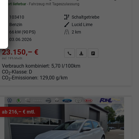
sofort lieferbar
Fahrzeug mit Tageszulassung
Fahrzeugnr.
103410
Getriebe
Schaltgetriebe
Kraftstoff
Benzin
Außenfarbe
Lucid Lime
Leistung
66 kW (90 PS)
Kilometerstand
2 km
03.06.2026
23.150,– €
Angebot anfordern
Fahrzeugexpose (PDF)
Fahrzeug parken
incl. 19% MwSt.
Verbrauch kombiniert:
5,70 l/100km
CO
-Klasse:
D
2
CO
-Emissionen:
129,00 g/km
2
ab 216,– € mtl.