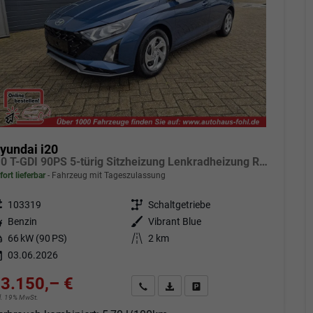
yundai i20
1.0 T-GDI 90PS 5-türig Sitzheizung Lenkradheizung Rückf.Kamera PDC Klima Apple CarPlay Android Auto Tempomat Touchscreen
fort lieferbar
Fahrzeug mit Tageszulassung
eugnr.
103319
Getriebe
Schaltgetriebe
tstoff
Benzin
Außenfarbe
Vibrant Blue
tung
66 kW (90 PS)
Kilometerstand
2 km
03.06.2026
3.150,– €
Angebot anfordern
Fahrzeugexpose (PDF)
Fahrzeug parken
cl. 19% MwSt.