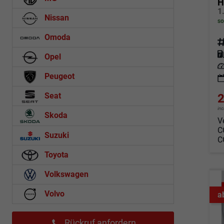
H
Nissan
so
Omoda
Fahrz
Kraf
Opel
Leis
Peugeot
Seat
2
in
Skoda
V
C
Suzuki
C
Toyota
Volkswagen
Volvo
a
Rückruf anfordern