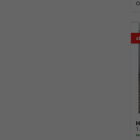
C
a
H
so