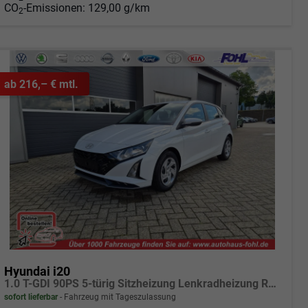
CO
-Emissionen:
129,00 g/km
2
ab 216,– € mtl.
Hyundai i20
1.0 T-GDI 90PS 5-türig Sitzheizung Lenkradheizung Rückf.Kamera PDC Klima Apple CarPlay Android Auto Tempomat Touchscreen
sofort lieferbar
Fahrzeug mit Tageszulassung