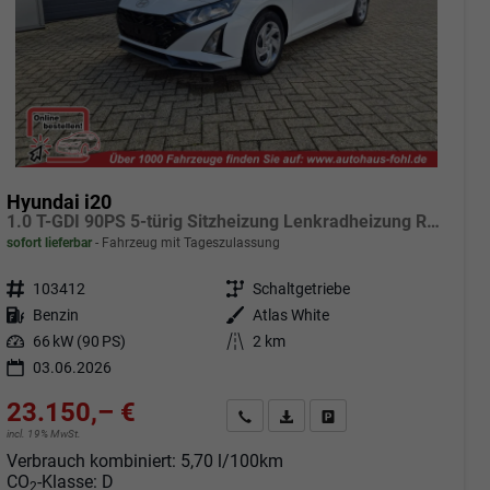
Hyundai i20
1.0 T-GDI 90PS 5-türig Sitzheizung Lenkradheizung Rückf.Kamera PDC Klima Apple CarPlay Android Auto Tempomat Touchscreen
sofort lieferbar
Fahrzeug mit Tageszulassung
Fahrzeugnr.
103412
Getriebe
Schaltgetriebe
Kraftstoff
Benzin
Außenfarbe
Atlas White
Leistung
66 kW (90 PS)
Kilometerstand
2 km
03.06.2026
23.150,– €
Angebot anfordern
Fahrzeugexpose (PDF)
Fahrzeug parken
incl. 19% MwSt.
Verbrauch kombiniert:
5,70 l/100km
CO
-Klasse:
D
2