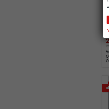
k
so
w
Fahrz
Kraf
Leis
D
2
in
V
C
C
a