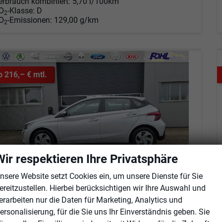
erbrauch kombiniert:
5,70 l/100km
O
-Klasse:
D
2
O
-Emissionen:
129,00 g/km
2
b 216,– € mtl.
Wir respektieren Ihre Privatsphäre
nsere Website setzt Cookies ein, um unsere Dienste für Sie
ereitzustellen. Hierbei berücksichtigen wir Ihre Auswahl und
erarbeiten nur die Daten für Marketing, Analytics und
yundai i20
ersonalisierung, für die Sie uns Ihr Einverständnis geben. Sie
1.0 T-GDI 90PS 5-türig Sitzheizung Lenkradheizung Rückf.Kamera PDC Klima Apple CarPlay Android Auto Tempomat Touchscreen