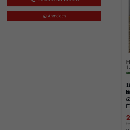
Anmelden
H
so
Fahrz
Kraf
Leis
2
in