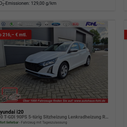
O
-Emissionen:
129,00 g/km
2
b 216,– € mtl.
yundai i20
1.0 T-GDI 90PS 5-türig Sitzheizung Lenkradheizung Rückf.Kamera PDC Klima Apple CarPlay Android Auto Tempomat Touchscreen
fort lieferbar
Fahrzeug mit Tageszulassung