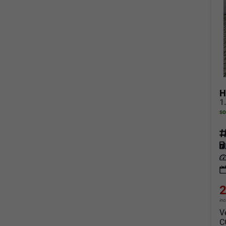
H
so
Fahrz
Kraf
Leis
2
in
V
C