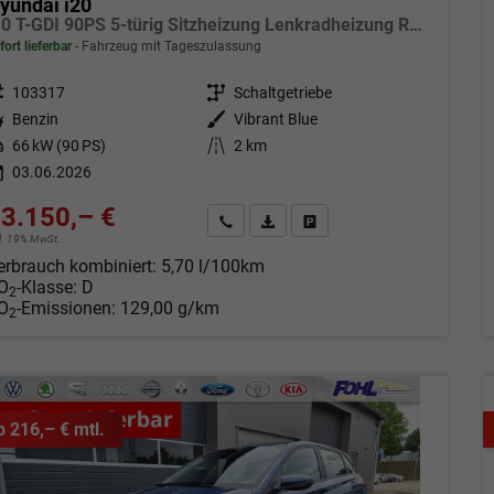
yundai i20
1.0 T-GDI 90PS 5-türig Sitzheizung Lenkradheizung Rückf.Kamera PDC Klima Apple CarPlay Android Auto Tempomat Touchscreen
fort lieferbar
Fahrzeug mit Tageszulassung
eugnr.
103317
Getriebe
Schaltgetriebe
tstoff
Benzin
Außenfarbe
Vibrant Blue
tung
66 kW (90 PS)
Kilometerstand
2 km
03.06.2026
3.150,– €
Angebot anfordern
Fahrzeugexpose (PDF)
Fahrzeug parken
cl. 19% MwSt.
erbrauch kombiniert:
5,70 l/100km
O
-Klasse:
D
2
O
-Emissionen:
129,00 g/km
2
b 216,– € mtl.