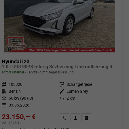
Hyundai i20
1.0 T-GDI 90PS 5-türig Sitzheizung Lenkradheizung Rückf.Kamera PDC Klima Apple CarPlay Android Auto Tempomat Touchscreen
sofort lieferbar
Fahrzeug mit Tageszulassung
Fahrzeugnr.
103320
Getriebe
Schaltgetriebe
Kraftstoff
Benzin
Außenfarbe
Lumen Grey
Leistung
66 kW (90 PS)
Kilometerstand
2 km
03.06.2026
23.150,– €
Angebot anfordern
Fahrzeugexpose (PDF)
Fahrzeug parken
incl. 19% MwSt.