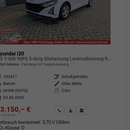
yundai i20
1.0 T-GDI 90PS 5-türig Sitzheizung Lenkradheizung Rückf.Kamera PDC Klima Apple CarPlay Android Auto Tempomat Touchscreen
fort lieferbar
Fahrzeug mit Tageszulassung
eugnr.
103411
Getriebe
Schaltgetriebe
tstoff
Benzin
Außenfarbe
Atlas White
tung
66 kW (90 PS)
Kilometerstand
2 km
03.06.2026
3.150,– €
Angebot anfordern
Fahrzeugexpose (PDF)
Fahrzeug parken
cl. 19% MwSt.
erbrauch kombiniert:
5,70 l/100km
O
-Klasse:
D
2