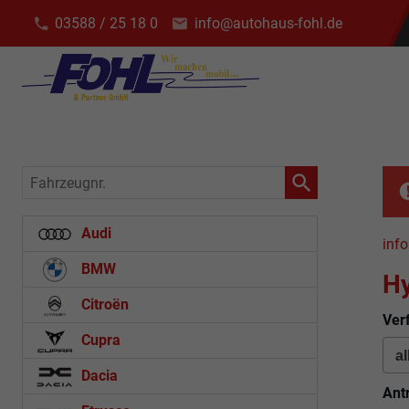
03588 / 25 18 0
info@autohaus-fohl.de
Fahrzeugnr.
Audi
info
BMW
Hy
Citroën
Ver
Cupra
Dacia
Ant