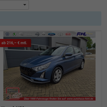
ab 216,– € mtl.