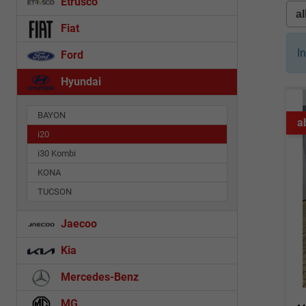
Etrusco
Fiat
I
Ford
Hyundai
BAYON
a
i20
i30 Kombi
KONA
TUCSON
Jaecoo
Kia
Mercedes-Benz
MG