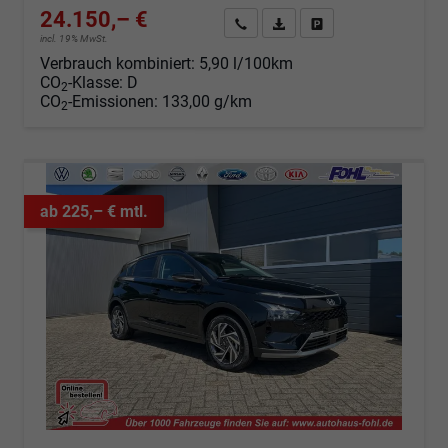
24.150,– €
Angebot anfordern
Fahrzeugexpose (PDF)
Fahrzeug parken
incl. 19% MwSt.
Verbrauch kombiniert:
5,90 l/100km
CO
-Klasse:
D
2
CO
-Emissionen:
133,00 g/km
2
ab 225,– € mtl.