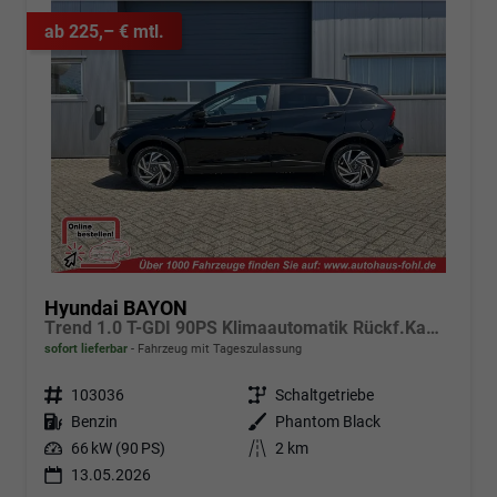
ab 225,– € mtl.
Hyundai BAYON
Trend 1.0 T-GDI 90PS Klimaautomatik Rückf.Kamera Parksensoren Sitzheizung Lenkradheizung Bluetooth Touchscreen Tempomat Apple CarPlay + Android Auto 16"LM
sofort lieferbar
Fahrzeug mit Tageszulassung
Fahrzeugnr.
103036
Getriebe
Schaltgetriebe
Kraftstoff
Benzin
Außenfarbe
Phantom Black
Leistung
66 kW (90 PS)
Kilometerstand
2 km
13.05.2026