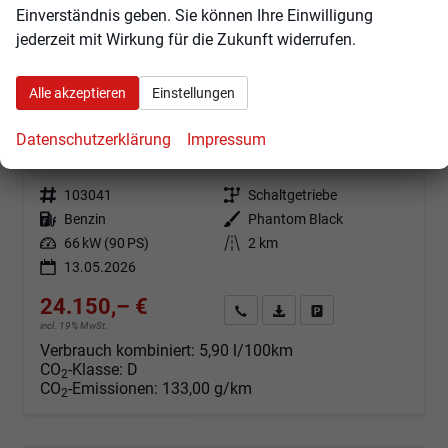
Einverständnis geben. Sie können Ihre Einwilligung
jederzeit mit Wirkung für die Zukunft widerrufen.
Alle akzeptieren
Einstellungen
Hyundai BAYON
Trend 1.0 T-GDI 90PS Klimaautomatik Rückf.Kamera Parksensoren Sitzheizung Lenkradheizung Bluetooth Touchscreen Tempomat Apple CarPlay + Android Auto 16"LM
Datenschutzerklärung
Impressum
sofort lieferbar
Fahrzeug mit Tageszulassung
Fahrzeugnr.
103041
Getriebe
Schaltgetriebe
Kraftstoff
Benzin
Außenfarbe
Phantom Black
Leistung
66 kW (90 PS)
Kilometerstand
2 km
13.05.2026
24.150,– €
Angebot anfordern
Fahrzeugexpose (PDF)
Fahrzeug parken
incl. 19% MwSt.
Verbrauch kombiniert:
5,90 l/100km
CO
-Klasse:
D
2
CO
-Emissionen:
133,00 g/km
2