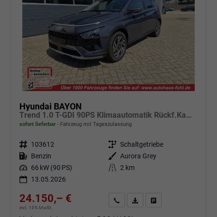
Hyundai BAYON
Trend 1.0 T-GDI 90PS Klimaautomatik Rückf.Kamera Parksensoren Sitzheizung Lenkradheizung Bluetooth Touchscreen Tempomat Apple CarPlay + Android Auto 16"LM
sofort lieferbar
Fahrzeug mit Tageszulassung
Fahrzeugnr.
103612
Getriebe
Schaltgetriebe
Kraftstoff
Benzin
Außenfarbe
Aurora Grey
Leistung
66 kW (90 PS)
Kilometerstand
2 km
13.05.2026
24.150,– €
Angebot anfordern
Fahrzeugexpose (PDF)
Fahrzeug parken
incl. 19% MwSt.