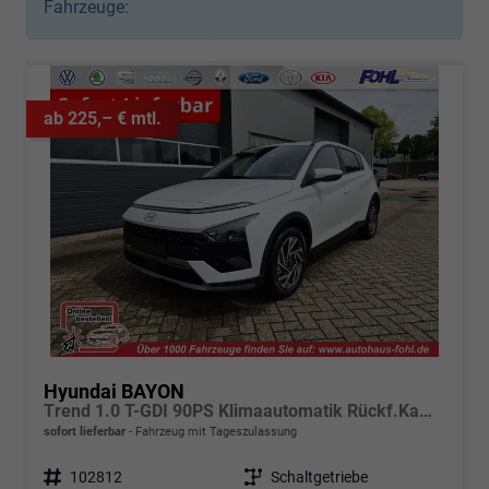
Fahrzeuge:
ab 225,– € mtl.
Hyundai BAYON
Trend 1.0 T-GDI 90PS Klimaautomatik Rückf.Kamera Parksensoren Sitzheizung Lenkradheizung Bluetooth Touchscreen Tempomat Apple CarPlay + Android Auto 16"LM
sofort lieferbar
Fahrzeug mit Tageszulassung
Fahrzeugnr.
102812
Getriebe
Schaltgetriebe