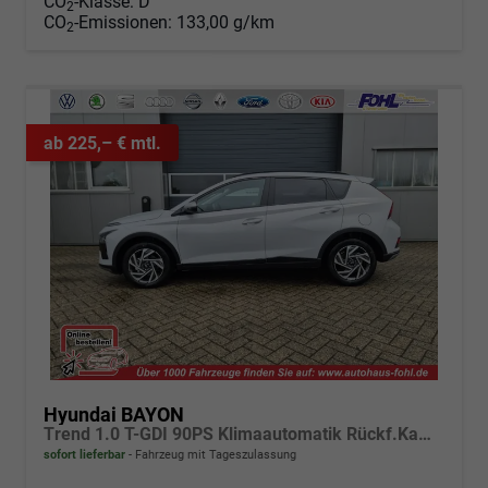
CO
-Klasse:
D
2
CO
-Emissionen:
133,00 g/km
2
ab 225,– € mtl.
Hyundai BAYON
Trend 1.0 T-GDI 90PS Klimaautomatik Rückf.Kamera Parksensoren Sitzheizung Lenkradheizung Bluetooth Touchscreen Tempomat Apple CarPlay + Android Auto 16"LM
sofort lieferbar
Fahrzeug mit Tageszulassung