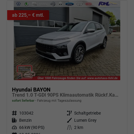
ab 225,– € mtl.
Hyundai BAYON
Trend 1.0 T-GDI 90PS Klimaautomatik Rückf.Kamera Parksensoren Sitzheizung Lenkradheizung Bluetooth Touchscreen Tempomat Apple CarPlay + Android Auto 16"LM
sofort lieferbar
Fahrzeug mit Tageszulassung
Fahrzeugnr.
103042
Getriebe
Schaltgetriebe
Kraftstoff
Benzin
Außenfarbe
Lumen Grey
Leistung
66 kW (90 PS)
Kilometerstand
2 km