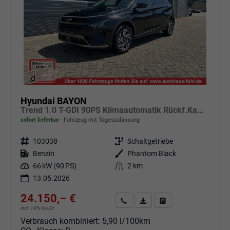
Hyundai BAYON
Trend 1.0 T-GDI 90PS Klimaautomatik Rückf.Kamera Parksensoren Sitzheizung Lenkradheizung Bluetooth Touchscreen Tempomat Apple CarPlay + Android Auto 16"LM
sofort lieferbar
Fahrzeug mit Tageszulassung
Fahrzeugnr.
103038
Getriebe
Schaltgetriebe
Kraftstoff
Benzin
Außenfarbe
Phantom Black
Leistung
66 kW (90 PS)
Kilometerstand
2 km
13.05.2026
24.150,– €
Angebot anfordern
Fahrzeugexpose (PDF)
Fahrzeug parken
incl. 19% MwSt.
Verbrauch kombiniert:
5,90 l/100km