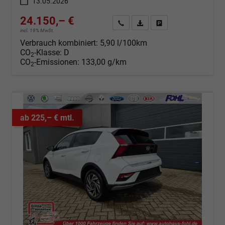
13.05.2026
24.150,– €
Angebot anfordern
Fahrzeugexpose (PDF)
Fahrzeug parken
incl. 19% MwSt.
Verbrauch kombiniert:
5,90 l/100km
CO
-Klasse:
D
2
CO
-Emissionen:
133,00 g/km
2
ab 225,– € mtl.