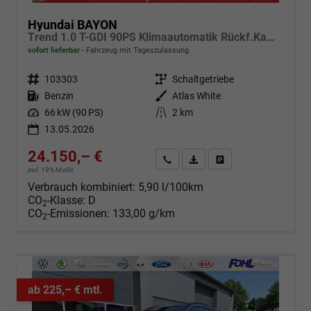
Hyundai BAYON
Trend 1.0 T-GDI 90PS Klimaautomatik Rückf.Kamera Parksensoren Sitzheizung Lenkradheizung Bluetooth Touchscreen Tempomat Apple CarPlay + Android Auto 16"LM
sofort lieferbar
Fahrzeug mit Tageszulassung
Fahrzeugnr.
103303
Getriebe
Schaltgetriebe
Kraftstoff
Benzin
Außenfarbe
Atlas White
Leistung
66 kW (90 PS)
Kilometerstand
2 km
13.05.2026
24.150,– €
Angebot anfordern
Fahrzeugexpose (PDF)
Fahrzeug parken
incl. 19% MwSt.
Verbrauch kombiniert:
5,90 l/100km
CO
-Klasse:
D
2
CO
-Emissionen:
133,00 g/km
2
ab 225,– € mtl.