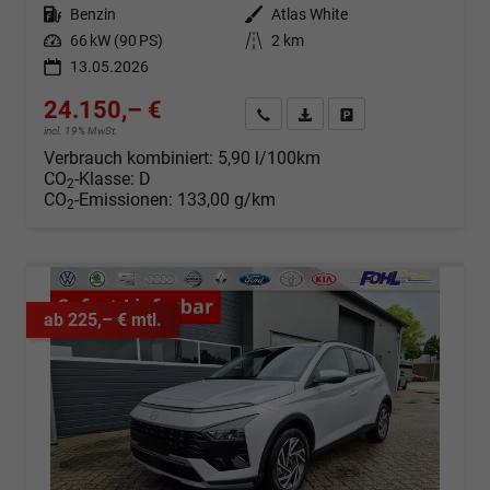
Kraftstoff
Benzin
Außenfarbe
Atlas White
Leistung
66 kW (90 PS)
Kilometerstand
2 km
13.05.2026
24.150,– €
Angebot anfordern
Fahrzeugexpose (PDF)
Fahrzeug parken
incl. 19% MwSt.
Verbrauch kombiniert:
5,90 l/100km
CO
-Klasse:
D
2
CO
-Emissionen:
133,00 g/km
2
ab 225,– € mtl.