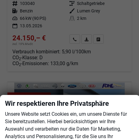
Fahrzeugnr.
103040
Getriebe
Schaltgetriebe
Kraftstoff
Benzin
Außenfarbe
Lumen Grey
Leistung
66 kW (90 PS)
Kilometerstand
2 km
13.05.2026
24.150,– €
Angebot anfordern
Fahrzeugexpose (PDF)
Fahrzeug parken
incl. 19% MwSt.
Verbrauch kombiniert:
5,90 l/100km
CO
-Klasse:
D
2
CO
-Emissionen:
133,00 g/km
2
ab 225,– € mtl.
Wir respektieren Ihre Privatsphäre
Unsere Website setzt Cookies ein, um unsere Dienste für
Sie bereitzustellen. Hierbei berücksichtigen wir Ihre
Auswahl und verarbeiten nur die Daten für Marketing,
Analytics und Personalisierung, für die Sie uns Ihr