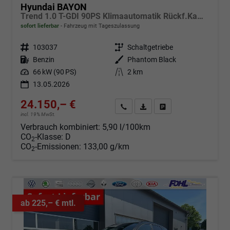
Hyundai BAYON
Trend 1.0 T-GDI 90PS Klimaautomatik Rückf.Kamera Parksensoren Sitzheizung Lenkradheizung Bluetooth Touchscreen Tempomat Apple CarPlay + Android Auto 16"LM
sofort lieferbar
Fahrzeug mit Tageszulassung
Fahrzeugnr.
103037
Getriebe
Schaltgetriebe
Kraftstoff
Benzin
Außenfarbe
Phantom Black
Leistung
66 kW (90 PS)
Kilometerstand
2 km
13.05.2026
24.150,– €
Angebot anfordern
Fahrzeugexpose (PDF)
Fahrzeug parken
incl. 19% MwSt.
Verbrauch kombiniert:
5,90 l/100km
CO
-Klasse:
D
2
CO
-Emissionen:
133,00 g/km
2
ab 225,– € mtl.