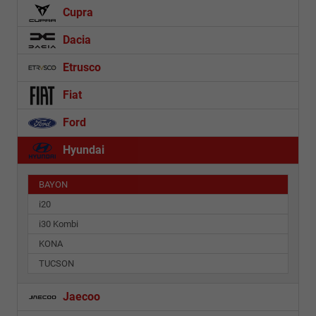
Cupra
Dacia
Etrusco
Fiat
Ford
Hyundai
BAYON
i20
i30 Kombi
KONA
TUCSON
Jaecoo