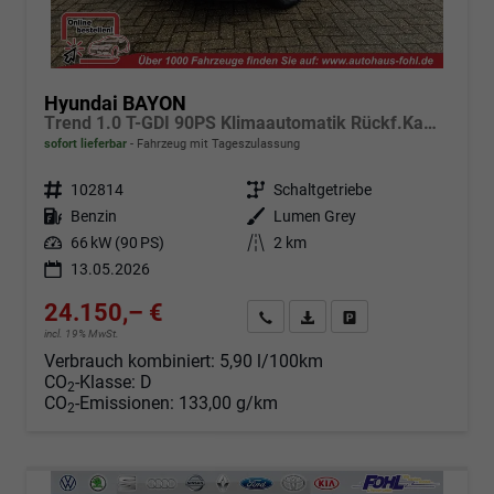
Hyundai BAYON
Trend 1.0 T-GDI 90PS Klimaautomatik Rückf.Kamera Parksensoren Sitzheizung Lenkradheizung Bluetooth Touchscreen Tempomat Apple CarPlay + Android Auto 16"LM
sofort lieferbar
Fahrzeug mit Tageszulassung
Fahrzeugnr.
102814
Getriebe
Schaltgetriebe
Kraftstoff
Benzin
Außenfarbe
Lumen Grey
Leistung
66 kW (90 PS)
Kilometerstand
2 km
13.05.2026
24.150,– €
Angebot anfordern
Fahrzeugexpose (PDF)
Fahrzeug parken
incl. 19% MwSt.
Verbrauch kombiniert:
5,90 l/100km
CO
-Klasse:
D
2
CO
-Emissionen:
133,00 g/km
2