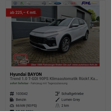
ab 225,– € mtl.
Hyundai BAYON
Trend 1.0 T-GDI 90PS Klimaautomatik Rückf.Kamera Parksensoren Sitzheizung Lenkradheizung Bluetooth Touchscreen Tempomat Apple CarPlay + Android Auto 16"LM
sofort lieferbar
Fahrzeug mit Tageszulassung
Fahrzeugnr.
103042
Getriebe
Schaltgetriebe
Kraftstoff
Benzin
Außenfarbe
Lumen Grey
Leistung
66 kW (90 PS)
Kilometerstand
2 km