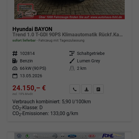
Hyundai BAYON
Trend 1.0 T-GDI 90PS Klimaautomatik Rückf.Kamera Parksensoren Sitzheizung Lenkradheizung Bluetooth Touchscreen Tempomat Apple CarPlay + Android Auto 16"LM
sofort lieferbar
Fahrzeug mit Tageszulassung
Fahrzeugnr.
102814
Getriebe
Schaltgetriebe
Kraftstoff
Benzin
Außenfarbe
Lumen Grey
Leistung
66 kW (90 PS)
Kilometerstand
2 km
13.05.2026
24.150,– €
Angebot anfordern
Fahrzeugexpose (PDF)
Fahrzeug parken
incl. 19% MwSt.
Verbrauch kombiniert:
5,90 l/100km
CO
-Klasse:
D
2
CO
-Emissionen:
133,00 g/km
2