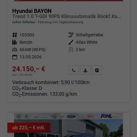
Hyundai BAYON
Trend 1.0 T-GDI 90PS Klimaautomatik Rückf.Kamera Parksensoren Sitzheizung Lenkradheizung Bluetooth Touchscreen Tempomat Apple CarPlay + Android Auto 16"LM
sofort lieferbar
Fahrzeug mit Tageszulassung
Fahrzeugnr.
103303
Getriebe
Schaltgetriebe
Kraftstoff
Benzin
Außenfarbe
Atlas White
Leistung
66 kW (90 PS)
Kilometerstand
2 km
13.05.2026
24.150,– €
Angebot anfordern
Fahrzeugexpose (PDF)
Fahrzeug parken
incl. 19% MwSt.
Verbrauch kombiniert:
5,90 l/100km
CO
-Klasse:
D
2
CO
-Emissionen:
133,00 g/km
2
ab 225,– € mtl.