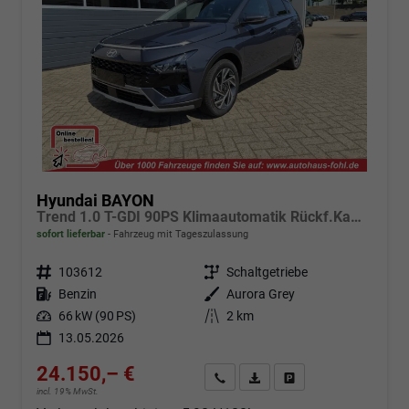
Hyundai BAYON
Trend 1.0 T-GDI 90PS Klimaautomatik Rückf.Kamera Parksensoren Sitzheizung Lenkradheizung Bluetooth Touchscreen Tempomat Apple CarPlay + Android Auto 16"LM
sofort lieferbar
Fahrzeug mit Tageszulassung
Fahrzeugnr.
103612
Getriebe
Schaltgetriebe
Kraftstoff
Benzin
Außenfarbe
Aurora Grey
Leistung
66 kW (90 PS)
Kilometerstand
2 km
13.05.2026
24.150,– €
Angebot anfordern
Fahrzeugexpose (PDF)
Fahrzeug parken
incl. 19% MwSt.