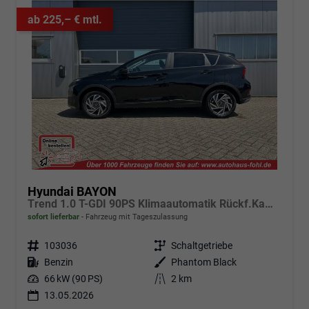
ab 225,– € mtl.
Hyundai BAYON
Trend 1.0 T-GDI 90PS Klimaautomatik Rückf.Kamera Parksensoren Sitzheizung Lenkradheizung Bluetooth Touchscreen Tempomat Apple CarPlay + Android Auto 16"LM
sofort lieferbar
Fahrzeug mit Tageszulassung
Fahrzeugnr.
103036
Getriebe
Schaltgetriebe
Kraftstoff
Benzin
Außenfarbe
Phantom Black
Leistung
66 kW (90 PS)
Kilometerstand
2 km
13.05.2026