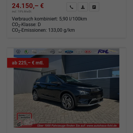
24.150,– €
Angebot anfordern
Fahrzeugexpose (PDF)
Fahrzeug parken
incl. 19% MwSt.
Verbrauch kombiniert:
5,90 l/100km
CO
-Klasse:
D
2
CO
-Emissionen:
133,00 g/km
2
ab 225,– € mtl.