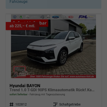
Fahrzeuge:
ab 225,– € mtl.
Hyundai BAYON
Trend 1.0 T-GDI 90PS Klimaautomatik Rückf.Kamera Parksensoren Sitzheizung Lenkradheizung Bluetooth Touchscreen Tempomat Apple CarPlay + Android Auto 16"LM
sofort lieferbar
Fahrzeug mit Tageszulassung
Fahrzeugnr.
102812
Getriebe
Schaltgetriebe