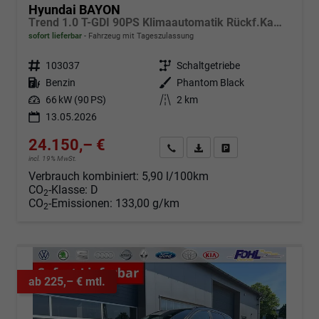
Hyundai BAYON
Trend 1.0 T-GDI 90PS Klimaautomatik Rückf.Kamera Parksensoren Sitzheizung Lenkradheizung Bluetooth Touchscreen Tempomat Apple CarPlay + Android Auto 16"LM
sofort lieferbar
Fahrzeug mit Tageszulassung
Fahrzeugnr.
103037
Getriebe
Schaltgetriebe
Kraftstoff
Benzin
Außenfarbe
Phantom Black
Leistung
66 kW (90 PS)
Kilometerstand
2 km
13.05.2026
24.150,– €
Angebot anfordern
Fahrzeugexpose (PDF)
Fahrzeug parken
incl. 19% MwSt.
Verbrauch kombiniert:
5,90 l/100km
CO
-Klasse:
D
2
CO
-Emissionen:
133,00 g/km
2
ab 225,– € mtl.