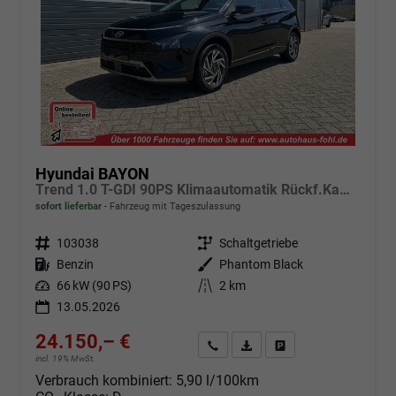
Hyundai BAYON
Trend 1.0 T-GDI 90PS Klimaautomatik Rückf.Kamera Parksensoren Sitzheizung Lenkradheizung Bluetooth Touchscreen Tempomat Apple CarPlay + Android Auto 16"LM
sofort lieferbar
Fahrzeug mit Tageszulassung
Fahrzeugnr.
103038
Getriebe
Schaltgetriebe
Kraftstoff
Benzin
Außenfarbe
Phantom Black
Leistung
66 kW (90 PS)
Kilometerstand
2 km
13.05.2026
24.150,– €
Angebot anfordern
Fahrzeugexpose (PDF)
Fahrzeug parken
incl. 19% MwSt.
Verbrauch kombiniert:
5,90 l/100km