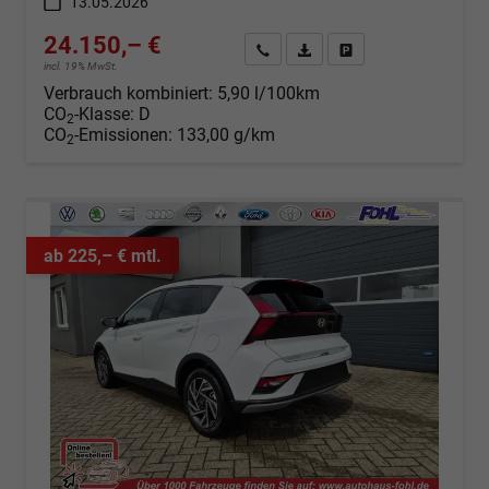
13.05.2026
24.150,– €
Angebot anfordern
Fahrzeugexpose (PDF)
Fahrzeug parken
incl. 19% MwSt.
Verbrauch kombiniert:
5,90 l/100km
CO
-Klasse:
D
2
CO
-Emissionen:
133,00 g/km
2
ab 225,– € mtl.