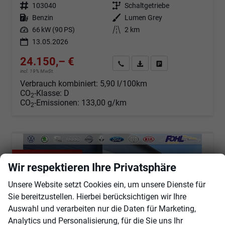
Fahrzeugnr.
103040
Getriebe
Schaltgetriebe
Kraftstoff
Benzin
Außenfarbe
Lumen Grey
Leistung
66 kW (90 PS)
Kilometerstand
2 km
13.05.2026
24.150,– €
Angebot anfordern
Fahrzeugexpose (PDF)
Fahrzeug parken
incl. 19% MwSt.
Verbrauch kombiniert:
5,90 l/100km
CO
-Klasse:
D
2
CO
-Emissionen:
133,00 g/km
2
ab 225,– € mtl.
Wir respektieren Ihre Privatsphäre
Unsere Website setzt Cookies ein, um unsere Dienste für
Sie bereitzustellen. Hierbei berücksichtigen wir Ihre
Auswahl und verarbeiten nur die Daten für Marketing,
Analytics und Personalisierung, für die Sie uns Ihr