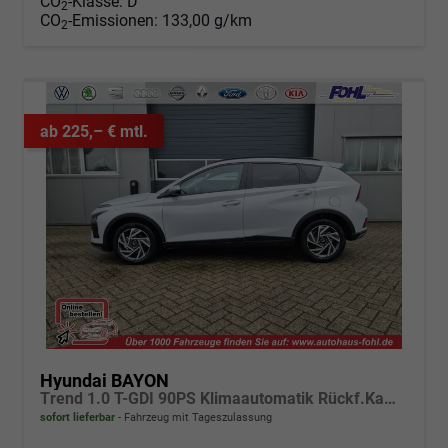
CO
-Klasse:
D
2
CO
-Emissionen:
133,00 g/km
2
ab 225,– € mtl.
Hyundai BAYON
Trend 1.0 T-GDI 90PS Klimaautomatik Rückf.Kamera Parksensoren Sitzheizung Lenkradheizung Bluetooth Touchscreen Tempomat Apple CarPlay + Android Auto 16"LM
sofort lieferbar
Fahrzeug mit Tageszulassung