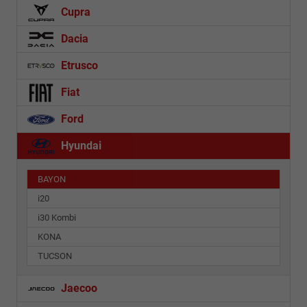
Cupra
Dacia
Etrusco
Fiat
Ford
Hyundai
BAYON
i20
i30 Kombi
KONA
TUCSON
Jaecoo