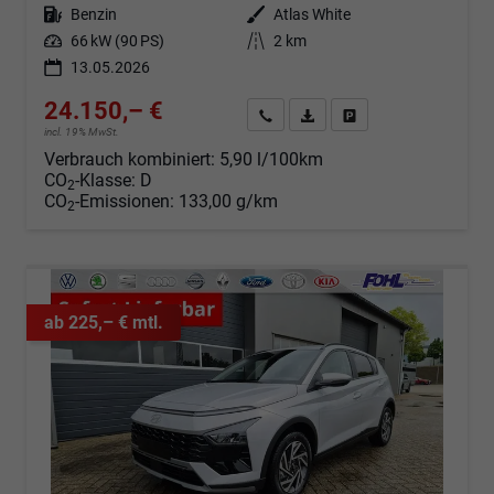
Kraftstoff
Benzin
Außenfarbe
Atlas White
Leistung
66 kW (90 PS)
Kilometerstand
2 km
13.05.2026
24.150,– €
Angebot anfordern
Fahrzeugexpose (PDF)
Fahrzeug parken
incl. 19% MwSt.
Verbrauch kombiniert:
5,90 l/100km
CO
-Klasse:
D
2
CO
-Emissionen:
133,00 g/km
2
ab 225,– € mtl.