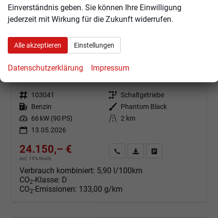
Einverständnis geben. Sie können Ihre Einwilligung
jederzeit mit Wirkung für die Zukunft widerrufen.
Alle akzeptieren
Einstellungen
Hyundai BAYON
Trend 1.0 T-GDI 90PS Klimaautomatik Rückf.Kamera Parksensoren Sitzheizung Lenkradheizung Bluetooth Touchscreen Tempomat Apple CarPlay + Android Auto 16"LM
Datenschutzerklärung
Impressum
sofort lieferbar
Fahrzeug mit Tageszulassung
Fahrzeugnr.
103041
Getriebe
Schaltgetriebe
Kraftstoff
Benzin
Außenfarbe
Phantom Black
Leistung
66 kW (90 PS)
Kilometerstand
2 km
13.05.2026
24.150,– €
Angebot anfordern
Fahrzeugexpose (PDF)
Fahrzeug parken
incl. 19% MwSt.
Verbrauch kombiniert:
5,90 l/100km
CO
-Klasse:
D
2
CO
-Emissionen:
133,00 g/km
2