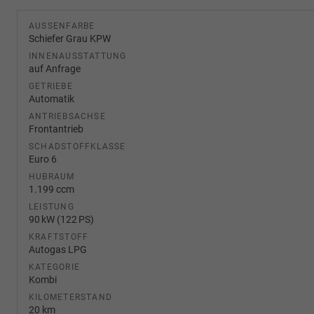
AUSSENFARBE
Schiefer Grau KPW
INNENAUSSTATTUNG
auf Anfrage
GETRIEBE
Automatik
ANTRIEBSACHSE
Frontantrieb
SCHADSTOFFKLASSE
Euro 6
HUBRAUM
1.199 ccm
LEISTUNG
90 kW (122 PS)
KRAFTSTOFF
Autogas LPG
KATEGORIE
Kombi
KILOMETERSTAND
20 km