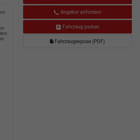
Angebot anfordern
0km
Fahrzeug parken
km
00km
km
Fahrzeugexpose (PDF)