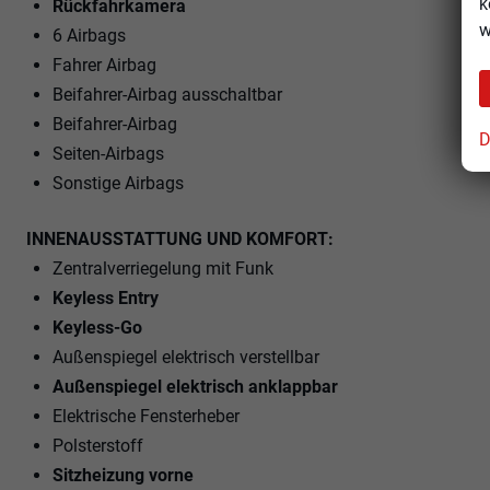
k
Rückfahrkamera
w
6 Airbags
Fahrer Airbag
Beifahrer-Airbag ausschaltbar
Beifahrer-Airbag
D
Seiten-Airbags
Sonstige Airbags
INNENAUSSTATTUNG UND KOMFORT:
Zentralverriegelung mit Funk
Keyless Entry
Keyless-Go
Außenspiegel elektrisch verstellbar
Außenspiegel elektrisch anklappbar
Elektrische Fensterheber
Polsterstoff
Sitzheizung vorne