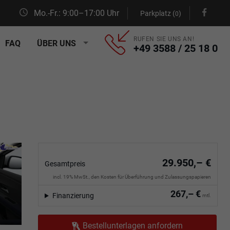
Mo.-Fr.: 9:00–17:00 Uhr
Parkplatz (
)
0
RUFEN SIE UNS AN!
FAQ
ÜBER UNS
+49 3588 / 25 18 0
29.950,– €
Gesamtpreis
incl. 19% MwSt., den Kosten für Überführung und Zulassungspapieren
267,– €
Finanzierung
mtl.
Bestellunterlagen anfordern