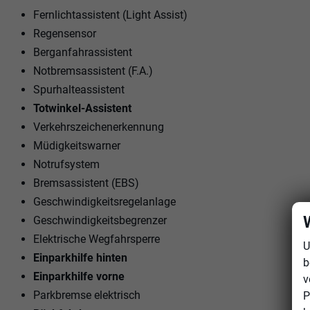
Fernlichtassistent (Light Assist)
Regensensor
Berganfahrassistent
Notbremsassistent (F.A.)
Spurhalteassistent
Totwinkel-Assistent
Verkehrszeichenerkennung
Müdigkeitswarner
Notrufsystem
Bremsassistent (EBS)
Geschwindigkeitsregelanlage
Geschwindigkeitsbegrenzer
Elektrische Wegfahrsperre
U
Einparkhilfe hinten
b
Einparkhilfe vorne
v
Parkbremse elektrisch
P