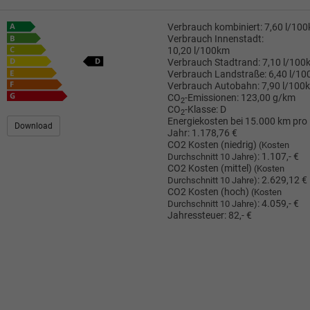
Verbrauch kombiniert:
7,60 l/10
Verbrauch Innenstadt:
10,20 l/100km
Verbrauch Stadtrand:
7,10 l/100
Verbrauch Landstraße:
6,40 l/1
Verbrauch Autobahn:
7,90 l/100
CO
-Emissionen:
123,00 g/km
2
CO
-Klasse:
D
2
Energiekosten bei 15.000 km pro
Download
Jahr:
1.178,76 €
CO2 Kosten (niedrig)
(Kosten
:
1.107,- €
Durchschnitt 10 Jahre)
CO2 Kosten (mittel)
(Kosten
:
2.629,12 €
Durchschnitt 10 Jahre)
CO2 Kosten (hoch)
(Kosten
:
4.059,- €
Durchschnitt 10 Jahre)
Jahressteuer:
82,- €