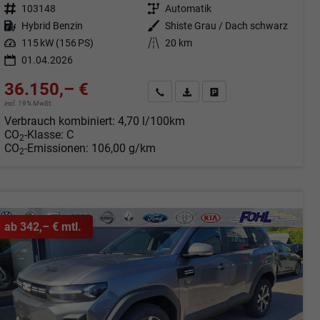
Fahrzeugnr.
103148
Getriebe
Automatik
Kraftstoff
Hybrid Benzin
Außenfarbe
Shiste Grau / Dach schwarz
Leistung
115 kW (156 PS)
Kilometerstand
20 km
01.04.2026
36.150,– €
Angebot anfordern
Fahrzeugexpose (PDF)
Fahrzeug parken
incl. 19% MwSt.
Verbrauch kombiniert:
4,70 l/100km
CO
-Klasse:
C
2
CO
-Emissionen:
106,00 g/km
2
ab 342,– € mtl.