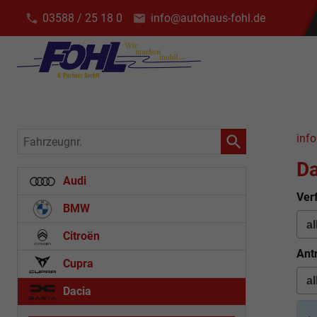
03588 / 25 18 0
info@autohaus-fohl.de
Fahrzeugnr.
info
Da
Audi
Ver
BMW
Citroën
Ant
Cupra
Dacia