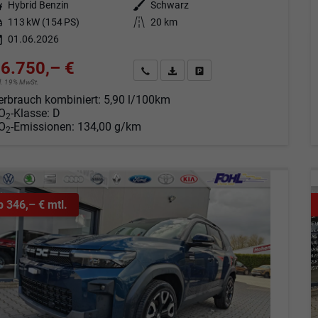
tstoff
Hybrid Benzin
Außenfarbe
Schwarz
tung
113 kW (154 PS)
Kilometerstand
20 km
01.06.2026
6.750,– €
Angebot anfordern
Fahrzeugexpose (PDF)
Fahrzeug parken
cl. 19% MwSt.
erbrauch kombiniert:
5,90 l/100km
O
-Klasse:
D
2
O
-Emissionen:
134,00 g/km
2
b 346,– € mtl.