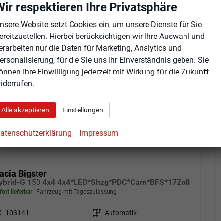
Wir respektieren Ihre Privatsphäre
nsere Website setzt Cookies ein, um unsere Dienste für Sie
ereitzustellen. Hierbei berücksichtigen wir Ihre Auswahl und
b 342,– € mtl.
erarbeiten nur die Daten für Marketing, Analytics und
ersonalisierung, für die Sie uns Ihr Einverständnis geben. Sie
önnen Ihre Einwilligung jederzeit mit Wirkung für die Zukunft
iderrufen.
Alle akzeptieren
Einstellungen
atenschutzerklärung
Impressum
acia Bigster
ybrid-G 150 4x4 4x4*LED*Shzg*PDC*Cam*BFS*17Zoll
fort lieferbar
Fahrzeug mit Tageszulassung
eugnr.
103141
Getriebe
Automatik