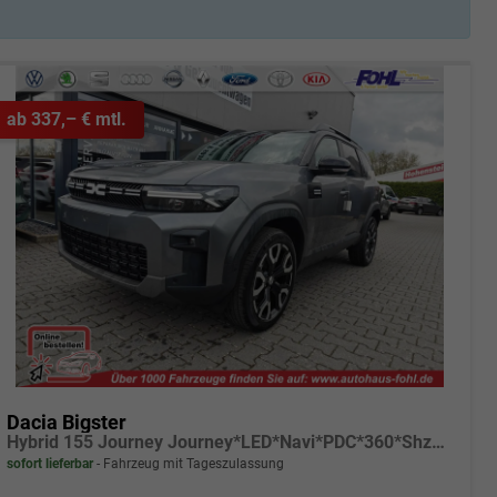
ab 337,– € mtl.
Dacia Bigster
Hybrid 155 Journey Journey*LED*Navi*PDC*360*Shzg*ACC*19"
sofort lieferbar
Fahrzeug mit Tageszulassung