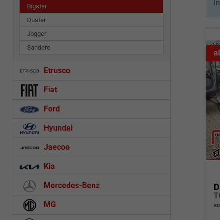
I
Bigster
Duster
Jogger
Sandero
a
Etrusco
Fiat
Ford
Hyundai
Jaecoo
Kia
Mercedes-Benz
D
T
MG
so