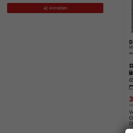
Anmelden
D
so
Fahrz
Kraf
Leis
3
in
V
C
C