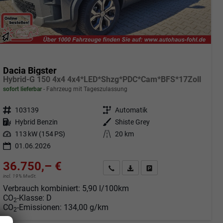
Dacia Bigster
Hybrid-G 150 4x4 4x4*LED*Shzg*PDC*Cam*BFS*17Zoll
sofort lieferbar
Fahrzeug mit Tageszulassung
Fahrzeugnr.
103139
Getriebe
Automatik
Kraftstoff
Hybrid Benzin
Außenfarbe
Shiste Grey
Leistung
113 kW (154 PS)
Kilometerstand
20 km
01.06.2026
36.750,– €
Angebot anfordern
Fahrzeugexpose (PDF)
Fahrzeug parken
incl. 19% MwSt.
Verbrauch kombiniert:
5,90 l/100km
CO
-Klasse:
D
2
CO
-Emissionen:
134,00 g/km
2