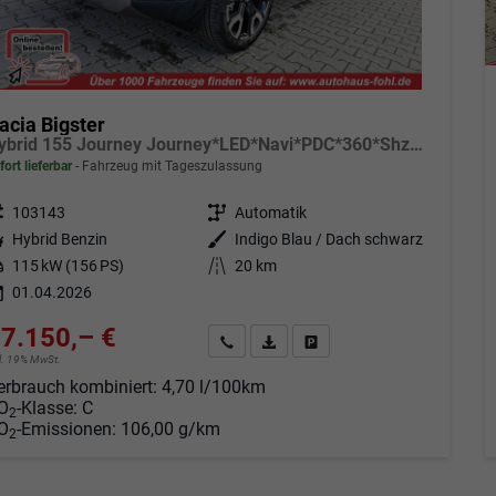
acia Bigster
Hybrid 155 Journey Journey*LED*Navi*PDC*360*Shzg*SD*ACC*19"
fort lieferbar
Fahrzeug mit Tageszulassung
eugnr.
103143
Getriebe
Automatik
tstoff
Hybrid Benzin
Außenfarbe
Indigo Blau / Dach schwarz
tung
115 kW (156 PS)
Kilometerstand
20 km
01.04.2026
7.150,– €
Angebot anfordern
Fahrzeugexpose (PDF)
Fahrzeug parken
cl. 19% MwSt.
erbrauch kombiniert:
4,70 l/100km
O
-Klasse:
C
2
O
-Emissionen:
106,00 g/km
2