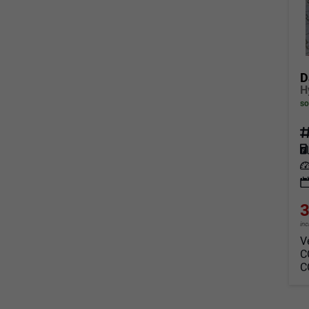
D
so
Fahrz
Kraf
Leis
3
in
V
C
C