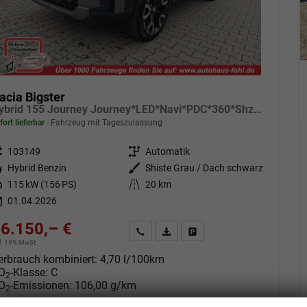
acia Bigster
Hybrid 155 Journey Journey*LED*Navi*PDC*360*Shzg*ACC*19"
fort lieferbar
Fahrzeug mit Tageszulassung
eugnr.
103149
Getriebe
Automatik
tstoff
Hybrid Benzin
Außenfarbe
Shiste Grau / Dach schwarz
tung
115 kW (156 PS)
Kilometerstand
20 km
01.04.2026
6.150,– €
Angebot anfordern
Fahrzeugexpose (PDF)
Fahrzeug parken
cl. 19% MwSt.
erbrauch kombiniert:
4,70 l/100km
O
-Klasse:
C
2
O
-Emissionen:
106,00 g/km
2