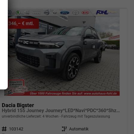
ab 346,– € mtl.
Dacia Bigster
Hybrid 155 Journey Journey*LED*Navi*PDC*360*Shzg*SD*ACC*19"
unverbindliche Lieferzeit:
4 Wochen
Fahrzeug mit Tageszulassung
Fahrzeugnr.
103142
Getriebe
Automatik