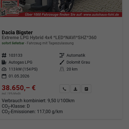
Dacia Bigster
Extreme LPG Hybrid 4x4 *LED*NAVI*SHZ*360
sofort lieferbar
Fahrzeug mit Tageszulassung
Fahrzeugnr.
103133
Getriebe
Automatik
Kraftstoff
Autogas LPG
Außenfarbe
Dolomit Grau
Leistung
113 kW (154 PS)
Kilometerstand
20 km
01.05.2026
38.650,– €
Angebot anfordern
Fahrzeugexpose (PDF)
Fahrzeug parken
incl. 19% MwSt.
Verbrauch kombiniert:
9,50 l/100km
CO
-Klasse:
D
2
CO
-Emissionen:
117,00 g/km
2