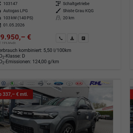
eugnr.
103147
Getriebe
Schaltgetriebe
tstoff
Autogas LPG
Außenfarbe
Shiste Grau KQG
tung
103 kW (140 PS)
Kilometerstand
20 km
01.05.2026
9.950,– €
Angebot anfordern
Fahrzeugexpose (PDF)
Fahrzeug parken
cl. 19% MwSt.
erbrauch kombiniert:
5,50 l/100km
O
-Klasse:
D
2
O
-Emissionen:
124,00 g/km
2
b 337,– € mtl.