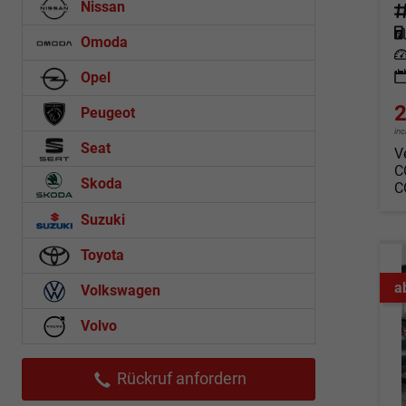
Nissan
Fahrz
Kraf
Omoda
Leis
Opel
2
Peugeot
in
Seat
V
C
Skoda
C
Suzuki
Toyota
a
Volkswagen
Volvo
Rückruf anfordern