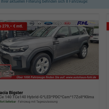
n Ihrer aktuellen Filterung befinden sich
8
Fahrzeuge:
b 279,– € mtl.
acia Bigster
Ce 140 TCe140 Hybrid-G*LED*PDC*Cam*17Zoll*Klima
fort lieferbar
Fahrzeug mit Tageszulassung