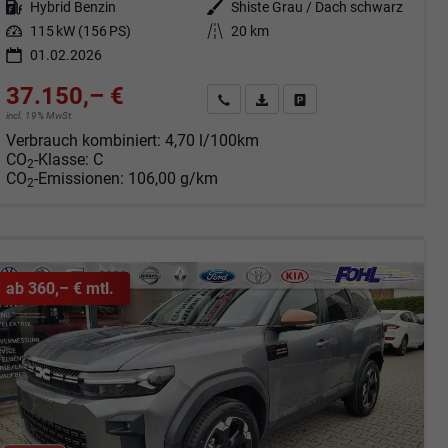
Kraftstoff
Hybrid Benzin
Außenfarbe
Shiste Grau / Dach schwarz
Leistung
115 kW (156 PS)
Kilometerstand
20 km
01.02.2026
37.150,– €
Angebot anfordern
Fahrzeugexpose (PDF)
Fahrzeug parken
incl. 19% MwSt.
Verbrauch kombiniert:
4,70 l/100km
CO
-Klasse:
C
2
CO
-Emissionen:
106,00 g/km
2
ab 360,– € mtl.