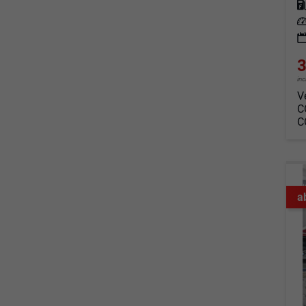
Kraf
Leis
3
in
V
C
C
a