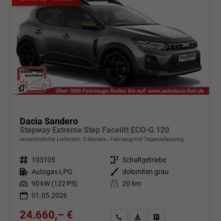
Dacia Sandero
Stepway Extreme Step Facelift ECO-G 120
unverbindliche Lieferzeit:
3 Monate
Fahrzeug mit Tageszulassung
Fahrzeugnr.
103105
Getriebe
Schaltgetriebe
Kraftstoff
Autogas LPG
Außenfarbe
dolomiten grau
Leistung
90 kW (122 PS)
Kilometerstand
20 km
01.05.2026
24.660,– €
Angebot anfordern
Fahrzeugexpose (PDF)
Fahrzeug parken