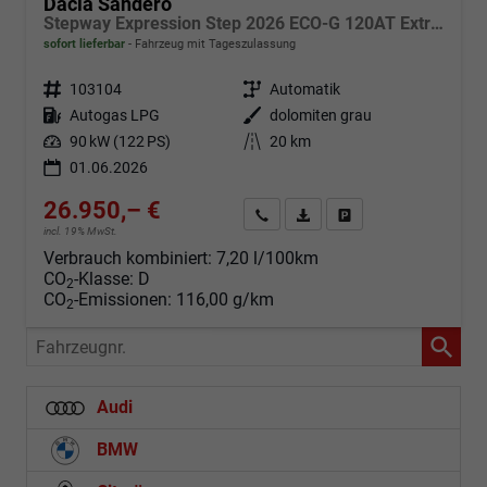
Dacia Sandero
Stepway Expression Step 2026 ECO-G 120AT Extreme + WP/TP/DP
sofort lieferbar
Fahrzeug mit Tageszulassung
Fahrzeugnr.
103104
Getriebe
Automatik
Kraftstoff
Autogas LPG
Außenfarbe
dolomiten grau
Leistung
90 kW (122 PS)
Kilometerstand
20 km
01.06.2026
26.950,– €
Angebot anfordern
Fahrzeugexpose (PDF)
Fahrzeug parken
incl. 19% MwSt.
Verbrauch kombiniert:
7,20 l/100km
CO
-Klasse:
D
2
CO
-Emissionen:
116,00 g/km
2
Fahrzeugnr.
Audi
BMW