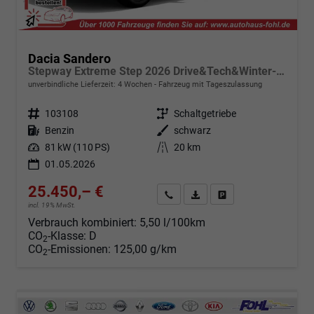
Dacia Sandero
Stepway Extreme Step 2026 Drive&Tech&Winter-Pack
unverbindliche Lieferzeit:
4 Wochen
Fahrzeug mit Tageszulassung
Fahrzeugnr.
103108
Getriebe
Schaltgetriebe
Kraftstoff
Benzin
Außenfarbe
schwarz
Leistung
81 kW (110 PS)
Kilometerstand
20 km
01.05.2026
25.450,– €
Angebot anfordern
Fahrzeugexpose (PDF)
Fahrzeug parken
incl. 19% MwSt.
Verbrauch kombiniert:
5,50 l/100km
CO
-Klasse:
D
2
CO
-Emissionen:
125,00 g/km
2