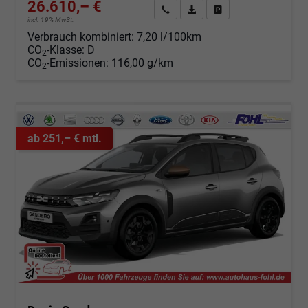
26.610,– €
Angebot anfordern
Fahrzeugexpose (PDF)
Fahrzeug parken
incl. 19% MwSt.
Verbrauch kombiniert:
7,20 l/100km
CO
-Klasse:
D
2
CO
-Emissionen:
116,00 g/km
2
ab 251,– € mtl.