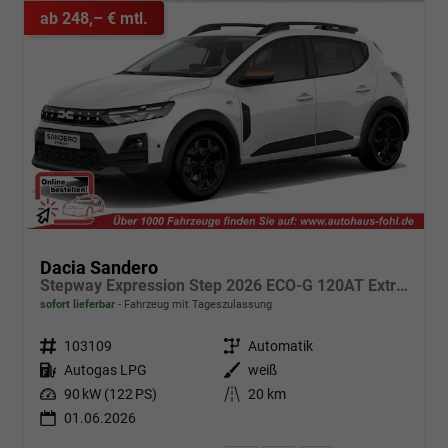
ab 248,– € mtl.
Dacia Sandero
Stepway Expression Step 2026 ECO-G 120AT Extreme + WP/TP/DP
sofort lieferbar
Fahrzeug mit Tageszulassung
Fahrzeugnr.
103109
Getriebe
Automatik
Kraftstoff
Autogas LPG
Außenfarbe
weiß
Leistung
90 kW (122 PS)
Kilometerstand
20 km
01.06.2026