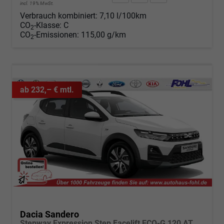
incl. 19% MwSt.
Verbrauch kombiniert:
7,10 l/100km
CO
-Klasse:
C
2
CO
-Emissionen:
115,00 g/km
2
ab 232,– € mtl.
Dacia Sandero
Stepway Expression Step Facelift ECO-G 120 AT