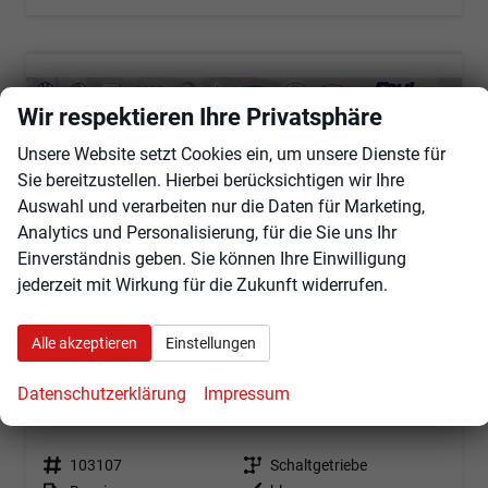
ab 237,– € mtl.
Wir respektieren Ihre Privatsphäre
Unsere Website setzt Cookies ein, um unsere Dienste für
Sie bereitzustellen. Hierbei berücksichtigen wir Ihre
Auswahl und verarbeiten nur die Daten für Marketing,
Analytics und Personalisierung, für die Sie uns Ihr
Einverständnis geben. Sie können Ihre Einwilligung
jederzeit mit Wirkung für die Zukunft widerrufen.
Alle akzeptieren
Einstellungen
Dacia Sandero
Datenschutzerklärung
Impressum
Stepway Extreme Step 2026 Drive&Tech&Winter-Pack
unverbindliche Lieferzeit:
4 Wochen
Fahrzeug mit Tageszulassung
Fahrzeugnr.
103107
Getriebe
Schaltgetriebe