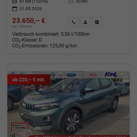
Leistung
81 kW (110 PS)
Kilometerstand
20 km
01.05.2026
23.650,– €
Angebot anfordern
Fahrzeugexpose (PDF)
Fahrzeug parken
incl. 19% MwSt.
Verbrauch kombiniert:
5,50 l/100km
CO
-Klasse:
D
2
CO
-Emissionen:
125,00 g/km
2
ab 220,– € mtl.