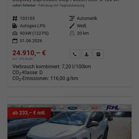
sofort lieferbar
Fahrzeug mit Tageszulassung
Fahrzeugnr.
103103
Getriebe
Automatik
Kraftstoff
Autogas LPG
Außenfarbe
Weiß
Leistung
90 kW (122 PS)
Kilometerstand
20 km
01.06.2026
24.910,– €
Angebot anfordern
Fahrzeugexpose (PDF)
Fahrzeug parken
incl. 19% MwSt.
Verbrauch kombiniert:
7,20 l/100km
CO
-Klasse:
D
2
CO
-Emissionen:
116,00 g/km
2
ab 233,– € mtl.