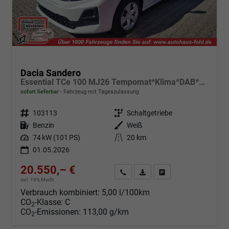
Dacia Sandero
Essential TCe 100 MJ26 Tempomat*Klima*DAB*PDC
sofort lieferbar
Fahrzeug mit Tageszulassung
Fahrzeugnr.
103113
Getriebe
Schaltgetriebe
Kraftstoff
Benzin
Außenfarbe
Weiß
Leistung
74 kW (101 PS)
Kilometerstand
20 km
01.05.2026
20.550,– €
Angebot anfordern
Fahrzeugexpose (PDF)
Fahrzeug parken
incl. 19% MwSt.
Verbrauch kombiniert:
5,00 l/100km
CO
-Klasse:
C
2
CO
-Emissionen:
113,00 g/km
2