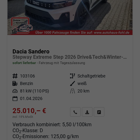
Dacia Sandero
Stepway Extreme Step 2026 Drive&Tech&Winter-Pack
sofort lieferbar
Fahrzeug mit Tageszulassung
Fahrzeugnr.
103106
Getriebe
Schaltgetriebe
Kraftstoff
Benzin
Außenfarbe
weiß
Leistung
81 kW (110 PS)
Kilometerstand
20 km
01.04.2026
25.010,– €
Angebot anfordern
Fahrzeugexpose (PDF)
Fahrzeug parken
incl. 19% MwSt.
Verbrauch kombiniert:
5,50 l/100km
CO
-Klasse:
D
2
CO
-Emissionen:
125,00 g/km
2