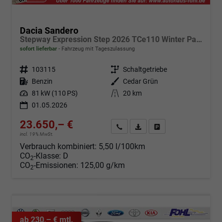
Dacia Sandero
Stepway Expression Step 2026 TCe110 Winter Paket
sofort lieferbar
Fahrzeug mit Tageszulassung
Fahrzeugnr.
103115
Getriebe
Schaltgetriebe
Kraftstoff
Benzin
Außenfarbe
Cedar Grün
Leistung
81 kW (110 PS)
Kilometerstand
20 km
01.05.2026
23.650,– €
Angebot anfordern
Fahrzeugexpose (PDF)
Fahrzeug parken
incl. 19% MwSt.
Verbrauch kombiniert:
5,50 l/100km
CO
-Klasse:
D
2
CO
-Emissionen:
125,00 g/km
2
ab 230,– € mtl.