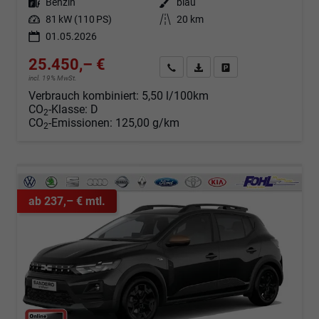
Kraftstoff
Benzin
Außenfarbe
blau
Leistung
81 kW (110 PS)
Kilometerstand
20 km
01.05.2026
25.450,– €
Angebot anfordern
Fahrzeugexpose (PDF)
Fahrzeug parken
incl. 19% MwSt.
Verbrauch kombiniert:
5,50 l/100km
CO
-Klasse:
D
2
CO
-Emissionen:
125,00 g/km
2
ab 237,– € mtl.