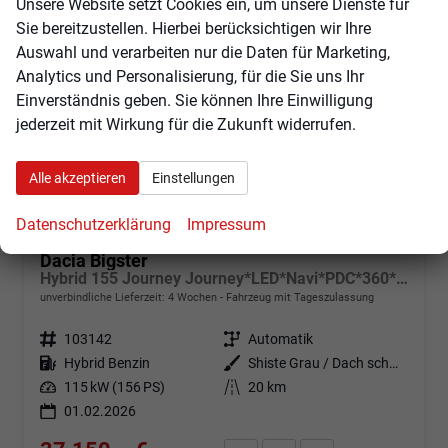
Unsere Website setzt Cookies ein, um unsere Dienste für
ab 346,– € mtl.
Sie bereitzustellen. Hierbei berücksichtigen wir Ihre
Auswahl und verarbeiten nur die Daten für Marketing,
Analytics und Personalisierung, für die Sie uns Ihr
Einverständnis geben. Sie können Ihre Einwilligung
jederzeit mit Wirkung für die Zukunft widerrufen.
Alle akzeptieren
Einstellungen
Datenschutzerklärung
Impressum
Dacia Bigster
Hybrid 155 Journey Journey*LED*Navi*PDC*360*Shzg*SD*ACC*19"
unverbindliche Lieferzeit:
4 Wochen
Fahrzeug mit Tageszulassung
Fahrzeugnr.
103142
Getriebe
Automatik
Kraftstoff
Hybrid Benzin
Außenfarbe
Shiste Grau / Dach schwarz
Leistung
115 kW (156 PS)
Kilometerstand
20 km
01.02.2026