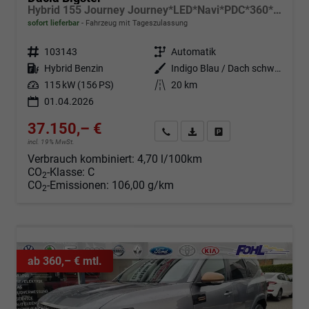
Hybrid 155 Journey Journey*LED*Navi*PDC*360*Shzg*SD*ACC*19"
sofort lieferbar
Fahrzeug mit Tageszulassung
Fahrzeugnr.
103143
Getriebe
Automatik
Kraftstoff
Hybrid Benzin
Außenfarbe
Indigo Blau / Dach schwarz
Leistung
115 kW (156 PS)
Kilometerstand
20 km
01.04.2026
37.150,– €
Angebot anfordern
Fahrzeugexpose (PDF)
Fahrzeug parken
incl. 19% MwSt.
Verbrauch kombiniert:
4,70 l/100km
CO
-Klasse:
C
2
CO
-Emissionen:
106,00 g/km
2
ab 360,– € mtl.