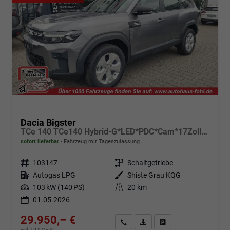
Dacia Bigster
TCe 140 TCe140 Hybrid-G*LED*PDC*Cam*17Zoll*Klima
sofort lieferbar
Fahrzeug mit Tageszulassung
Fahrzeugnr.
103147
Getriebe
Schaltgetriebe
Kraftstoff
Autogas LPG
Außenfarbe
Shiste Grau KQG
Leistung
103 kW (140 PS)
Kilometerstand
20 km
01.05.2026
29.950,– €
Angebot anfordern
Fahrzeugexpose (PDF)
Fahrzeug parken
incl. 19% MwSt.