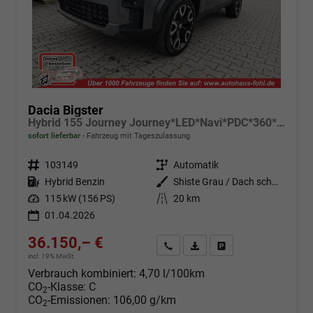
Dacia Bigster
Hybrid 155 Journey Journey*LED*Navi*PDC*360*Shzg*ACC*19"
sofort lieferbar
Fahrzeug mit Tageszulassung
Fahrzeugnr.
103149
Getriebe
Automatik
Kraftstoff
Hybrid Benzin
Außenfarbe
Shiste Grau / Dach schwarz
Leistung
115 kW (156 PS)
Kilometerstand
20 km
01.04.2026
36.150,– €
Angebot anfordern
Fahrzeugexpose (PDF)
Fahrzeug parken
incl. 19% MwSt.
Verbrauch kombiniert:
4,70 l/100km
CO
-Klasse:
C
2
CO
-Emissionen:
106,00 g/km
2