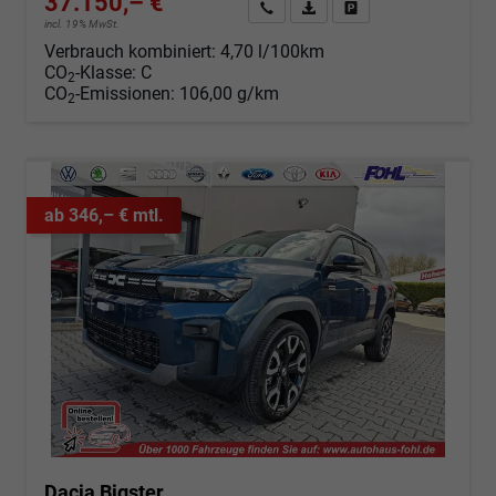
37.150,– €
Angebot anfordern
Fahrzeugexpose (PDF)
Fahrzeug parken
incl. 19% MwSt.
Verbrauch kombiniert:
4,70 l/100km
CO
-Klasse:
C
2
CO
-Emissionen:
106,00 g/km
2
ab 346,– € mtl.
Dacia Bigster