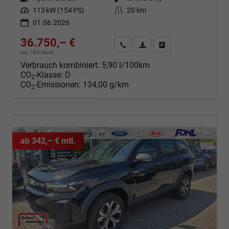
Leistung
113 kW (154 PS)
Kilometerstand
20 km
01.06.2026
36.750,– €
Angebot anfordern
Fahrzeugexpose (PDF)
Fahrzeug parken
incl. 19% MwSt.
Verbrauch kombiniert:
5,90 l/100km
CO
-Klasse:
D
2
CO
-Emissionen:
134,00 g/km
2
ab 342,– € mtl.