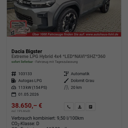
Dacia Bigster
Extreme LPG Hybrid 4x4 *LED*NAVI*SHZ*360
sofort lieferbar
Fahrzeug mit Tageszulassung
Fahrzeugnr.
103133
Getriebe
Automatik
Kraftstoff
Autogas LPG
Außenfarbe
Dolomit Grau
Leistung
113 kW (154 PS)
Kilometerstand
20 km
01.05.2026
38.650,– €
Angebot anfordern
Fahrzeugexpose (PDF)
Fahrzeug parken
incl. 19% MwSt.
Verbrauch kombiniert:
9,50 l/100km
CO
-Klasse:
D
2