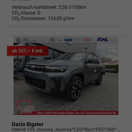
Verbrauch kombiniert:
5,50 l/100km
CO
-Klasse:
D
2
CO
-Emissionen:
124,00 g/km
2
ab 337,– € mtl.
Dacia Bigster
Hybrid 155 Journey Journey*LED*Navi*PDC*360*Shzg*ACC*19"