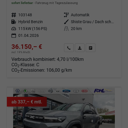
sofort lieferbar
Fahrzeug mit Tageszulassung
Fahrzeugnr.
103148
Getriebe
Automatik
Kraftstoff
Hybrid Benzin
Außenfarbe
Shiste Grau / Dach schwarz
Leistung
115 kW (156 PS)
Kilometerstand
20 km
01.04.2026
36.150,– €
Angebot anfordern
Fahrzeugexpose (PDF)
Fahrzeug parken
incl. 19% MwSt.
Verbrauch kombiniert:
4,70 l/100km
CO
-Klasse:
C
2
CO
-Emissionen:
106,00 g/km
2
ab 337,– € mtl.