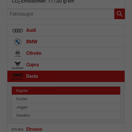
CO
-Emissionen:
117,00 g/km
2
Fahrzeugnr.
Audi
BMW
Citroën
Cupra
Dacia
Bigster
Duster
Jogger
Sandero
Etrusco