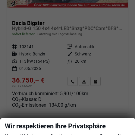
Dacia Bigster
Hybrid-G 150 4x4 4x4*LED*Shzg*PDC*Cam*BFS*17Zoll
sofort lieferbar
Fahrzeug mit Tageszulassung
Fahrzeugnr.
103141
Getriebe
Automatik
Kraftstoff
Hybrid Benzin
Außenfarbe
Schwarz
Leistung
113 kW (154 PS)
Kilometerstand
20 km
01.06.2026
36.750,– €
Angebot anfordern
Fahrzeugexpose (PDF)
Fahrzeug parken
incl. 19% MwSt.
Verbrauch kombiniert:
5,90 l/100km
CO
-Klasse:
D
2
CO
-Emissionen:
134,00 g/km
2
Wir respektieren Ihre Privatsphäre