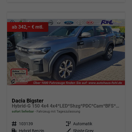
ab 342,– € mtl.
Dacia Bigster
Hybrid-G 150 4x4 4x4*LED*Shzg*PDC*Cam*BFS*17Zoll
sofort lieferbar
Fahrzeug mit Tageszulassung
Fahrzeugnr.
103139
Getriebe
Automatik
Kraftstoff
Hybrid Benzin
Außenfarbe
Shiste Grey