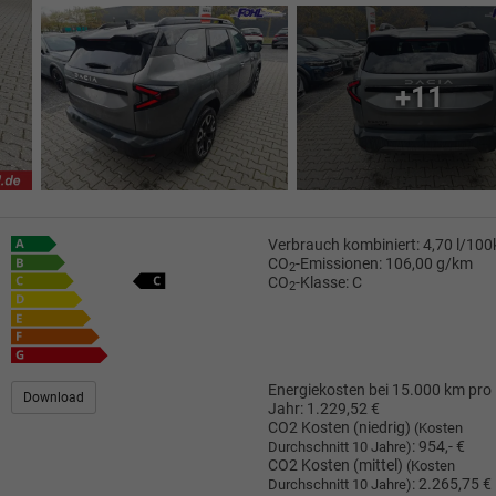
+11
Verbrauch kombiniert:
4,70 l/10
CO
-Emissionen:
106,00 g/km
2
CO
-Klasse:
C
2
Energiekosten bei 15.000 km pro
Download
Jahr:
1.229,52 €
CO2 Kosten (niedrig)
(Kosten
:
954,- €
Durchschnitt 10 Jahre)
CO2 Kosten (mittel)
(Kosten
:
2.265,75 €
Durchschnitt 10 Jahre)