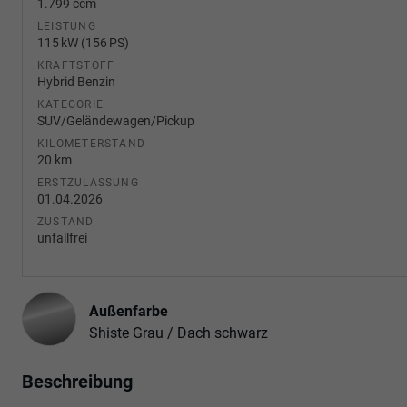
1.799 ccm
LEISTUNG
115 kW (156 PS)
KRAFTSTOFF
Hybrid Benzin
KATEGORIE
SUV/Geländewagen/Pickup
KILOMETERSTAND
20 km
ERSTZULASSUNG
01.04.2026
ZUSTAND
unfallfrei
Außenfarbe
Shiste Grau / Dach schwarz
Beschreibung