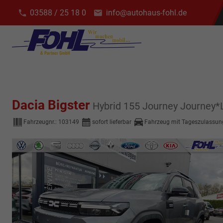
03588 / 25 18 0
info@autohaus-fohl.de
Dacia Bigster
Hybrid 155 Journey Journe
Fahrzeugnr.:
103149
sofort lieferbar
Fahrzeug mit Tageszulassun