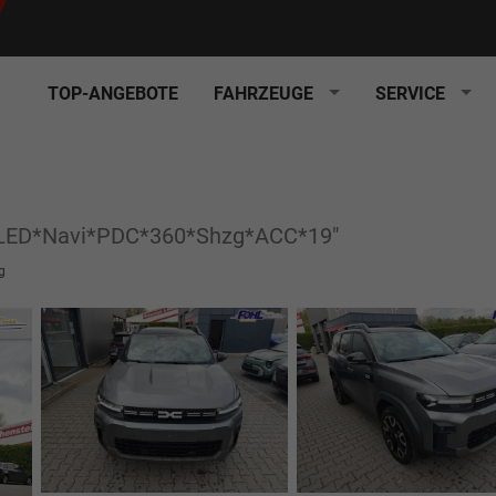
TOP-ANGEBOTE
FAHRZEUGE
SERVICE
y*LED*Navi*PDC*360*Shzg*ACC*19"
g