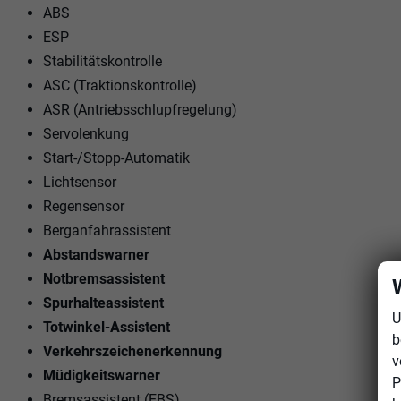
ABS
ESP
Stabilitätskontrolle
ASC (Traktionskontrolle)
ASR (Antriebsschlupfregelung)
Servolenkung
Start-/Stopp-Automatik
Lichtsensor
Regensensor
Berganfahrassistent
Abstandswarner
Notbremsassistent
Spurhalteassistent
U
Totwinkel-Assistent
b
Verkehrszeichenerkennung
v
Müdigkeitswarner
P
Bremsassistent (EBS)