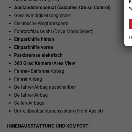
k
Abstandstempomat (Adaptive Cruise Control)
w
Geschwindigkeitsbegrenzer
Elektrische Wegfahrsperre
Fahrprofilauswahl (Drive Mode Select)
D
Einparkhilfe hinten
Einparkhilfe vorne
Parkbremse elektrisch
360 Grad Kamera/Area View
Fahrer-/Beifahrer Airbag
Fahrer Airbag
Beifahrer-Airbag ausschaltbar
Beifahrer-Airbag
Seiten-Airbags
Umfeldbeobachtungssystem (Front Assist)
INNENAUSSTATTUNG UND KOMFORT: