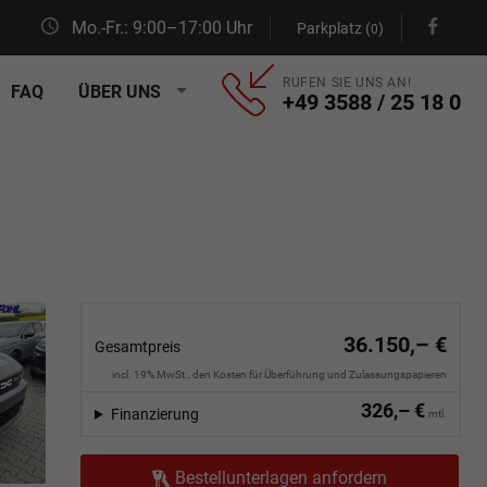
Mo.-Fr.: 9:00–17:00 Uhr
Parkplatz (
)
0
RUFEN SIE UNS AN!
FAQ
ÜBER UNS
+49 3588 / 25 18 0
36.150,– €
Gesamtpreis
incl. 19% MwSt., den Kosten für Überführung und Zulassungspapieren
326,– €
Finanzierung
mtl.
Bestellunterlagen anfordern