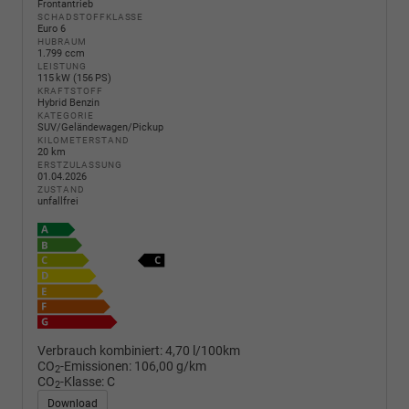
Frontantrieb
SCHADSTOFFKLASSE
Euro 6
HUBRAUM
1.799 ccm
LEISTUNG
115 kW (156 PS)
KRAFTSTOFF
Hybrid Benzin
KATEGORIE
SUV/Geländewagen/Pickup
KILOMETERSTAND
20 km
ERSTZULASSUNG
01.04.2026
ZUSTAND
unfallfrei
Verbrauch kombiniert:
4,70 l/100km
CO
-Emissionen:
106,00 g/km
2
CO
-Klasse:
C
2
Download