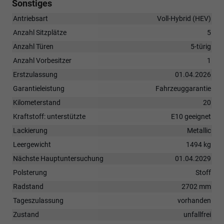
Sonstiges
Antriebsart
Voll-Hybrid (HEV)
Anzahl Sitzplätze
5
Anzahl Türen
5-türig
Anzahl Vorbesitzer
1
Erstzulassung
01.04.2026
Garantieleistung
Fahrzeuggarantie
Kilometerstand
20
Kraftstoff: unterstützte
E10 geeignet
Lackierung
Metallic
Leergewicht
1494 kg
Nächste Hauptuntersuchung
01.04.2029
Polsterung
Stoff
Radstand
2702 mm
Tageszulassung
vorhanden
Zustand
unfallfrei