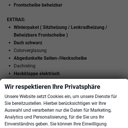
Frontscheibe beheizbar
EXTRAS:
Winterpaket ( Sitzheizung / Lenkradheizung /
Beheizbare Frontscheibe )
Dach schwarz
Colorverglasung
Abgedunkelte Seiten-/Heckscheibe
Dachreling
Heckklappe elektrisch
Heckscheibe beheizbar
Wir respektieren Ihre Privatsphäre
Metallic
Unsere Website setzt Cookies ein, um unsere Dienste für
19 Zoll LM-Felgen
Sie bereitzustellen. Hierbei berücksichtigen wir Ihre
Sommerreifen
Auswahl und verarbeiten nur die Daten für Marketing,
LED-Tagfahrlicht
Analytics und Personalisierung, für die Sie uns Ihr
LED-Scheinwerfer
Einverständnis geben. Sie können Ihre Einwilligung
Garantie