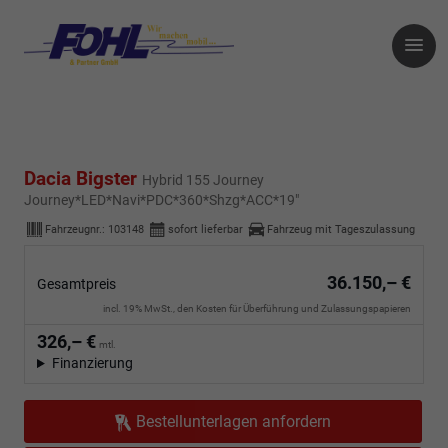
Dacia Bigster
Hybrid 155 Journey
Journey*LED*Navi*PDC*360*Shzg*ACC*19"
Fahrzeugnr.:
103148
sofort lieferbar
Fahrzeug mit Tageszulassung
36.150,– €
Gesamtpreis
incl. 19% MwSt., den Kosten für Überführung und Zulassungspapieren
326,– €
mtl.
Finanzierung
Bestellunterlagen anfordern