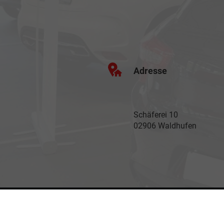
Adresse
Schäferei 10
02906 Waldhufen
Anmelden
Impressum
Datenschutz
AGB
Cookie-Einste