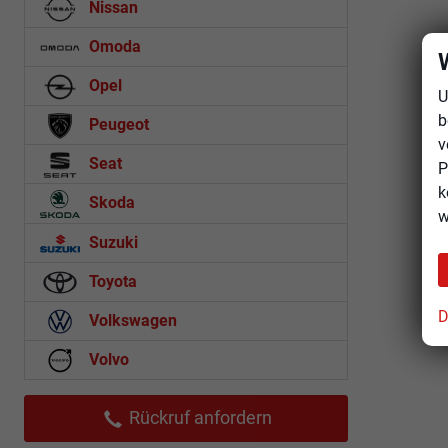
Nissan
Omoda
Opel
U
b
Peugeot
v
Seat
P
k
Skoda
w
Suzuki
Toyota
D
Volkswagen
Volvo
Rückruf anfordern