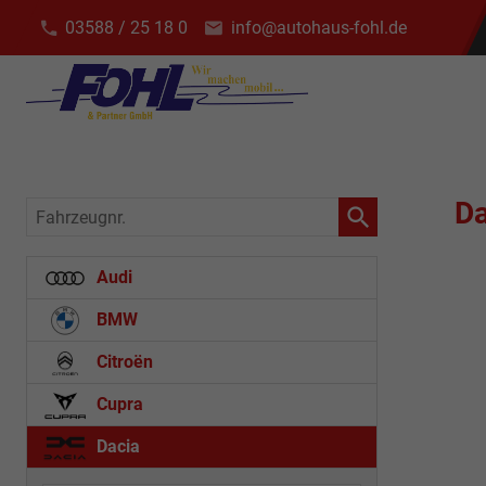
03588 / 25 18 0
info@autohaus-fohl.de
Da
Fahrzeugnr.
Audi
BMW
Citroën
Cupra
Dacia