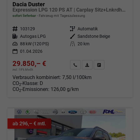
Dacia Duster
Expression LPG 120 PS AT | Carplay Sitz+Lnkrdheiz.
sofort lieferbar
Fahrzeug mit Tageszulassung
Fahrzeugnr.
103129
Getriebe
Automatik
Kraftstoff
Autogas LPG
Außenfarbe
Sandstone Beige
Leistung
88 kW (120 PS)
Kilometerstand
20 km
01.04.2026
29.850,– €
Angebot anfordern
Fahrzeugexpose (PDF)
Fahrzeug parken
incl. 19% MwSt.
Verbrauch kombiniert:
7,50 l/100km
CO
-Klasse:
D
2
CO
-Emissionen:
126,00 g/km
2
ab 296,– € mtl.