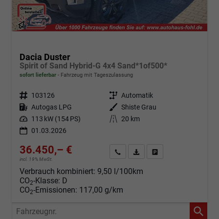
Dacia Duster
Spirit of Sand Hybrid-G 4x4 Sand*1of500*
sofort lieferbar
Fahrzeug mit Tageszulassung
Fahrzeugnr.
103126
Getriebe
Automatik
Kraftstoff
Autogas LPG
Außenfarbe
Shiste Grau
Leistung
113 kW (154 PS)
Kilometerstand
20 km
01.03.2026
36.450,– €
Angebot anfordern
Fahrzeugexpose (PDF)
Fahrzeug parken
incl. 19% MwSt.
Verbrauch kombiniert:
9,50 l/100km
CO
-Klasse:
D
2
CO
-Emissionen:
117,00 g/km
2
Fahrzeugnr.