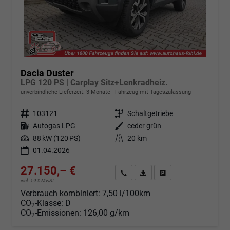
Dacia Duster
LPG 120 PS | Carplay Sitz+Lenkradheiz.
unverbindliche Lieferzeit:
3 Monate
Fahrzeug mit Tageszulassung
Fahrzeugnr.
103121
Getriebe
Schaltgetriebe
Kraftstoff
Autogas LPG
Außenfarbe
ceder grün
Leistung
88 kW (120 PS)
Kilometerstand
20 km
01.04.2026
27.150,– €
Angebot anfordern
Fahrzeugexpose (PDF)
Fahrzeug parken
incl. 19% MwSt.
Verbrauch kombiniert:
7,50 l/100km
CO
-Klasse:
D
2
CO
-Emissionen:
126,00 g/km
2