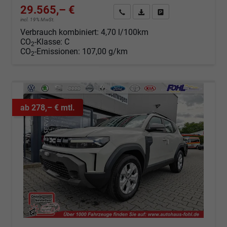
29.565,– €
Angebot anfordern
Fahrzeugexpose (PDF)
Fahrzeug parken
incl. 19% MwSt.
Verbrauch kombiniert:
4,70 l/100km
CO
-Klasse:
C
2
CO
-Emissionen:
107,00 g/km
2
ab 278,– € mtl.