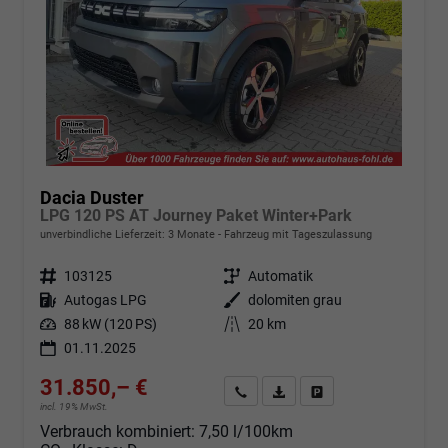
Dacia Duster
LPG 120 PS AT Journey Paket Winter+Park
unverbindliche Lieferzeit:
3 Monate
Fahrzeug mit Tageszulassung
Fahrzeugnr.
103125
Getriebe
Automatik
Kraftstoff
Autogas LPG
Außenfarbe
dolomiten grau
Leistung
88 kW (120 PS)
Kilometerstand
20 km
01.11.2025
31.850,– €
Angebot anfordern
Fahrzeugexpose (PDF)
Fahrzeug parken
incl. 19% MwSt.
Verbrauch kombiniert:
7,50 l/100km