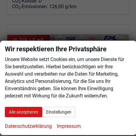
CO
-Klasse:
D
2
CO
-Emissionen:
126,00 g/km
2
ab 316,– € mtl.
Wir respektieren Ihre Privatsphäre
Unsere Website setzt Cookies ein, um unsere Dienste für
Sie bereitzustellen. Hierbei berücksichtigen wir Ihre
Auswahl und verarbeiten nur die Daten für Marketing,
Analytics und Personalisierung, für die Sie uns Ihr
Einverständnis geben. Sie können Ihre Einwilligung
jederzeit mit Wirkung für die Zukunft widerrufen.
Alle akzeptieren
Einstellungen
Dacia Duster
Extreme Hybrid III155 Extreme*SHZ*360CAM*ACC*TOT
Datenschutzerklärung
Impressum
sofort lieferbar
Fahrzeug mit Tageszulassung