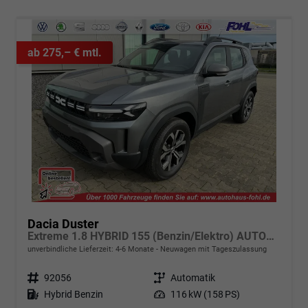
ab 275,– € mtl.
Dacia Duster
Extreme 1.8 HYBRID 155 (Benzin/Elektro) AUTOMATIK, 17" Alufelgen "TERGAN", Klimaautomatik, Hands-free, Rückfahrkamera, Parksensoren hinten, LED-Scheinwerfer, Radio 10" + Smartphone-Spiegelung, Abgedunkelte Scheiben, Nebelscheinwerfer, Armlehne, Dachreling, Tempo
unverbindliche Lieferzeit: 4-6 Monate
Neuwagen mit Tageszulassung
Fahrzeugnr.
92056
Getriebe
Automatik
Kraftstoff
Hybrid Benzin
Leistung
116 kW (158 PS)