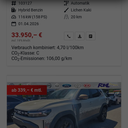
Fahrzeugnr.
103127
Getriebe
Automatik
Kraftstoff
Hybrid Benzin
Außenfarbe
Lichen Kaki
Leistung
116 kW (158 PS)
Kilometerstand
20 km
01.04.2026
33.950,– €
Angebot anfordern
Fahrzeugexpose (PDF)
Fahrzeug parken
incl. 19% MwSt.
Verbrauch kombiniert:
4,70 l/100km
CO
-Klasse:
C
2
CO
-Emissionen:
106,00 g/km
2
ab 339,– € mtl.