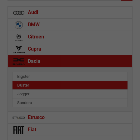
Audi
BMW
Citroën
Cupra
Dacia
Bigster
Duster
Jogger
Sandero
Etrusco
Fiat