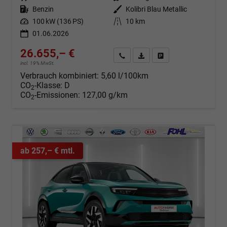
Kraftstoff
Benzin
Außenfarbe
Kolibri Blau Metallic
Leistung
100 kW (136 PS)
Kilometerstand
10 km
01.06.2026
26.655,– €
Angebot anfordern
Fahrzeugexpose (PDF)
Fahrzeug parken
incl. 19% MwSt.
Verbrauch kombiniert:
5,60 l/100km
CO
-Klasse:
D
2
CO
-Emissionen:
127,00 g/km
2
ab 257,– € mtl.