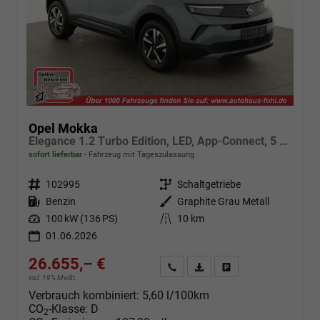
Opel Mokka
Elegance 1.2 Turbo Edition, LED, App-Connect, 5 J.-Garantie
sofort lieferbar
Fahrzeug mit Tageszulassung
Fahrzeugnr.
102995
Getriebe
Schaltgetriebe
Kraftstoff
Benzin
Außenfarbe
Graphite Grau Metall
Leistung
100 kW (136 PS)
Kilometerstand
10 km
01.06.2026
26.655,– €
Angebot anfordern
Fahrzeugexpose (PDF)
Fahrzeug parken
incl. 19% MwSt.
Verbrauch kombiniert:
5,60 l/100km
CO
-Klasse:
D
2