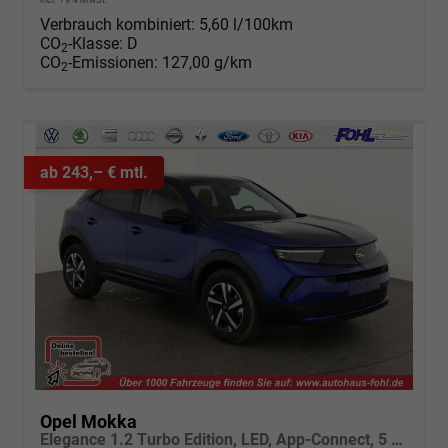
Verbrauch kombiniert:
5,60 l/100km
CO
-Klasse:
D
2
CO
-Emissionen:
127,00 g/km
2
ab 243,– € mtl.
Opel Mokka
Elegance 1.2 Turbo Edition, LED, App-Connect, 5 J.-Garantie