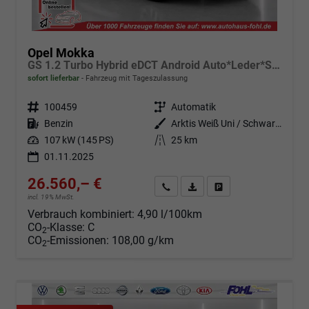
Opel Mokka
GS 1.2 Turbo Hybrid eDCT Android Auto*Leder*SHZ*Kamera*Klimaauto*LED*
sofort lieferbar
Fahrzeug mit Tageszulassung
Fahrzeugnr.
100459
Getriebe
Automatik
Kraftstoff
Benzin
Außenfarbe
Arktis Weiß Uni / Schwarzes Dach
Leistung
107 kW (145 PS)
Kilometerstand
25 km
01.11.2025
26.560,– €
Angebot anfordern
Fahrzeugexpose (PDF)
Fahrzeug parken
incl. 19% MwSt.
Verbrauch kombiniert:
4,90 l/100km
CO
-Klasse:
C
2
CO
-Emissionen:
108,00 g/km
2