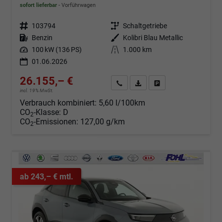
sofort lieferbar
Vorführwagen
Fahrzeugnr.
103794
Getriebe
Schaltgetriebe
Kraftstoff
Benzin
Außenfarbe
Kolibri Blau Metallic
Leistung
100 kW (136 PS)
Kilometerstand
1.000 km
01.06.2026
26.155,– €
Angebot anfordern
Fahrzeugexpose (PDF)
Fahrzeug parken
incl. 19% MwSt.
Verbrauch kombiniert:
5,60 l/100km
CO
-Klasse:
D
2
CO
-Emissionen:
127,00 g/km
2
ab 243,– € mtl.