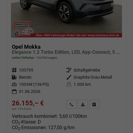
Opel Mokka
Elegance 1.2 Turbo Edition, LED, App-Connect, 5 J.-Garantie
sofort lieferbar
Vorführwagen
Fahrzeugnr.
103795
Getriebe
Schaltgetriebe
Kraftstoff
Benzin
Außenfarbe
Graphite Grau Metall
Leistung
100 kW (136 PS)
Kilometerstand
1.000 km
01.06.2026
26.155,– €
Angebot anfordern
Fahrzeugexpose (PDF)
Fahrzeug parken
incl. 19% MwSt.
Verbrauch kombiniert:
5,60 l/100km
CO
-Klasse:
D
2
CO
-Emissionen:
127,00 g/km
2