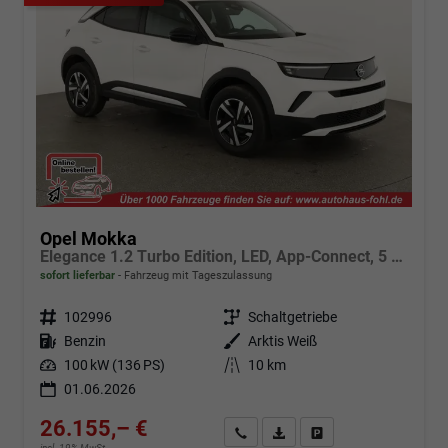
Opel Mokka
Elegance 1.2 Turbo Edition, LED, App-Connect, 5 J.-Garantie
sofort lieferbar
Fahrzeug mit Tageszulassung
Fahrzeugnr.
102996
Getriebe
Schaltgetriebe
Kraftstoff
Benzin
Außenfarbe
Arktis Weiß
Leistung
100 kW (136 PS)
Kilometerstand
10 km
01.06.2026
26.155,– €
Angebot anfordern
Fahrzeugexpose (PDF)
Fahrzeug parken
incl. 19% MwSt.