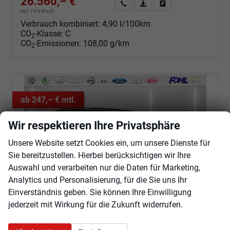
26.560,– €
Angebot anfordern
Fahrzeugexpose (PDF)
Fahrzeug parken
incl. 19% MwSt.
Verbrauch kombiniert:
4,90 l/100km
CO
-Klasse:
C
2
CO
-Emissionen:
108,00 g/km
2
ab 247,– € mtl.
Wir respektieren Ihre Privatsphäre
Unsere Website setzt Cookies ein, um unsere Dienste für
Sie bereitzustellen. Hierbei berücksichtigen wir Ihre
Auswahl und verarbeiten nur die Daten für Marketing,
Analytics und Personalisierung, für die Sie uns Ihr
Einverständnis geben. Sie können Ihre Einwilligung
jederzeit mit Wirkung für die Zukunft widerrufen.
Opel Mokka