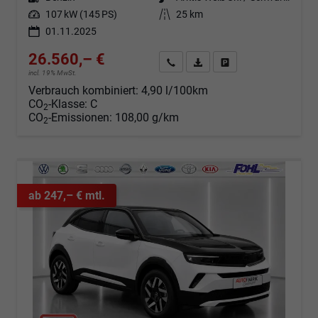
Leistung
107 kW (145 PS)
Kilometerstand
25 km
01.11.2025
26.560,– €
Angebot anfordern
Fahrzeugexpose (PDF)
Fahrzeug parken
incl. 19% MwSt.
Verbrauch kombiniert:
4,90 l/100km
CO
-Klasse:
C
2
CO
-Emissionen:
108,00 g/km
2
ab 247,– € mtl.