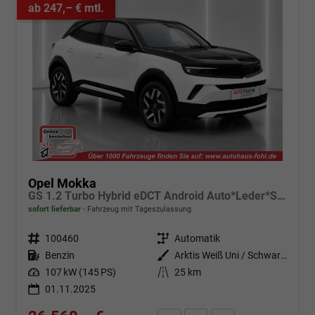
ab 247,– € mtl.
Opel Mokka
GS 1.2 Turbo Hybrid eDCT Android Auto*Leder*SHZ*Kamera*Klimaauto*LED*
sofort lieferbar
Fahrzeug mit Tageszulassung
Fahrzeugnr.
100460
Getriebe
Automatik
Kraftstoff
Benzin
Außenfarbe
Arktis Weiß Uni / Schwarzes Dach
Leistung
107 kW (145 PS)
Kilometerstand
25 km
01.11.2025