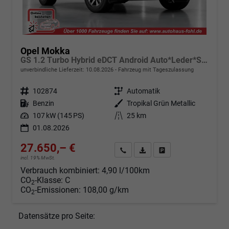
Opel Mokka
GS 1.2 Turbo Hybrid eDCT Android Auto*Leder*SHZ*Keyless*Kamera*Klimaauto*LED*
unverbindliche Lieferzeit:
10.08.2026
Fahrzeug mit Tageszulassung
Fahrzeugnr.
102874
Getriebe
Automatik
Kraftstoff
Benzin
Außenfarbe
Tropikal Grün Metallic
Leistung
107 kW (145 PS)
Kilometerstand
25 km
01.08.2026
27.650,– €
Angebot anfordern
Fahrzeugexpose (PDF)
Fahrzeug parken
incl. 19% MwSt.
Verbrauch kombiniert:
4,90 l/100km
CO
-Klasse:
C
2
CO
-Emissionen:
108,00 g/km
2
Datensätze pro Seite: