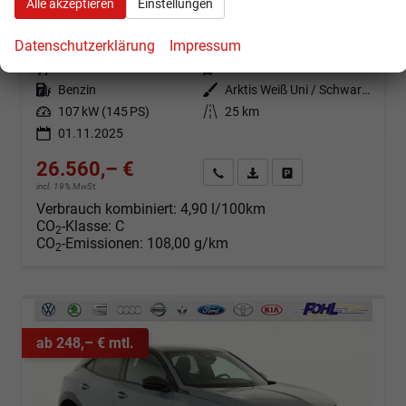
Alle akzeptieren
Einstellungen
GS 1.2 Turbo Hybrid eDCT Android Auto*Leder*SHZ*Kamera*Klimaauto*LED*
sofort lieferbar
Fahrzeug mit Tageszulassung
Datenschutzerklärung
Impressum
Fahrzeugnr.
100462
Getriebe
Automatik
Kraftstoff
Benzin
Außenfarbe
Arktis Weiß Uni / Schwarzes Dach
Leistung
107 kW (145 PS)
Kilometerstand
25 km
01.11.2025
26.560,– €
Angebot anfordern
Fahrzeugexpose (PDF)
Fahrzeug parken
incl. 19% MwSt.
Verbrauch kombiniert:
4,90 l/100km
CO
-Klasse:
C
2
CO
-Emissionen:
108,00 g/km
2
ab 248,– € mtl.