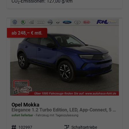
CO
-Emissionen:
127,00 g/km
2
ab 248,– € mtl.
Opel Mokka
Elegance 1.2 Turbo Edition, LED, App-Connect, 5 J.-Garantie
sofort lieferbar
Fahrzeug mit Tageszulassung
Fahrzeugnr.
102997
Getriebe
Schaltgetriebe