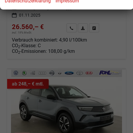
Datenschutzerklärung
Impressum
Kraftstoff
Benzin
Außenfarbe
Arktis Weiß Uni / Schwarzes Dach
Leistung
107 kW (145 PS)
Kilometerstand
25 km
01.11.2025
26.560,– €
Angebot anfordern
Fahrzeugexpose (PDF)
Fahrzeug parken
incl. 19% MwSt.
Verbrauch kombiniert:
4,90 l/100km
CO
-Klasse:
C
2
CO
-Emissionen:
108,00 g/km
2
ab 248,– € mtl.