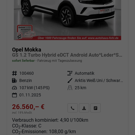
Opel Mokka
GS 1.2 Turbo Hybrid eDCT Android Auto*Leder*SHZ*Kamera*Klimaauto*LED*
sofort lieferbar
Fahrzeug mit Tageszulassung
Fahrzeugnr.
100460
Getriebe
Automatik
Kraftstoff
Benzin
Außenfarbe
Arktis Weiß Uni / Schwarzes Dach
Leistung
107 kW (145 PS)
Kilometerstand
25 km
01.11.2025
26.560,– €
Angebot anfordern
Fahrzeugexpose (PDF)
Fahrzeug parken
incl. 19% MwSt.
Verbrauch kombiniert:
4,90 l/100km
CO
-Klasse:
C
2
CO
-Emissionen:
108,00 g/km
2