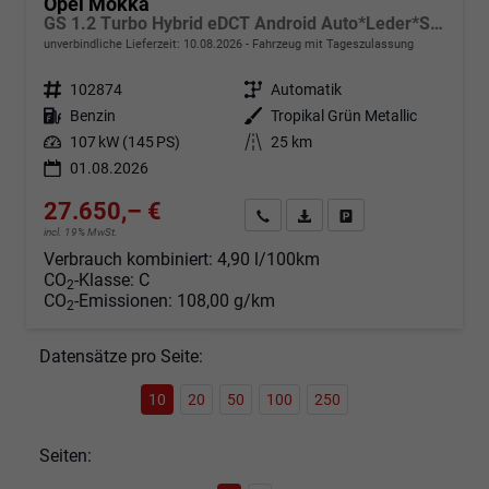
Opel Mokka
GS 1.2 Turbo Hybrid eDCT Android Auto*Leder*SHZ*Keyless*Kamera*Klimaauto*LED*
unverbindliche Lieferzeit:
10.08.2026
Fahrzeug mit Tageszulassung
Fahrzeugnr.
102874
Getriebe
Automatik
Kraftstoff
Benzin
Außenfarbe
Tropikal Grün Metallic
Leistung
107 kW (145 PS)
Kilometerstand
25 km
01.08.2026
27.650,– €
Angebot anfordern
Fahrzeugexpose (PDF)
Fahrzeug parken
incl. 19% MwSt.
Verbrauch kombiniert:
4,90 l/100km
CO
-Klasse:
C
2
CO
-Emissionen:
108,00 g/km
2
Datensätze pro Seite:
10
20
50
100
250
Seiten: