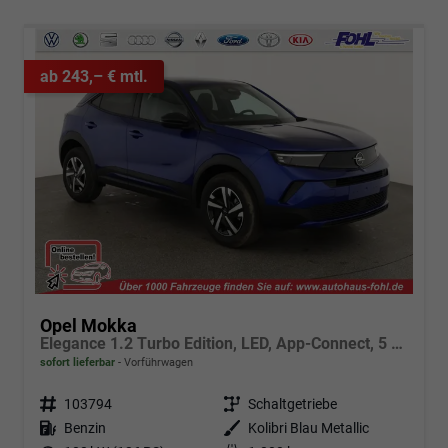
ab 243,– € mtl.
Opel Mokka
Elegance 1.2 Turbo Edition, LED, App-Connect, 5 J.-Garantie
sofort lieferbar
Vorführwagen
Fahrzeugnr.
103794
Getriebe
Schaltgetriebe
Kraftstoff
Benzin
Außenfarbe
Kolibri Blau Metallic