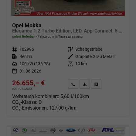
Opel Mokka
Elegance 1.2 Turbo Edition, LED, App-Connect, 5 J.-Garantie
sofort lieferbar
Fahrzeug mit Tageszulassung
Fahrzeugnr.
102995
Getriebe
Schaltgetriebe
Kraftstoff
Benzin
Außenfarbe
Graphite Grau Metall
Leistung
100 kW (136 PS)
Kilometerstand
10 km
01.06.2026
26.655,– €
Angebot anfordern
Fahrzeugexpose (PDF)
Fahrzeug parken
incl. 19% MwSt.
Verbrauch kombiniert:
5,60 l/100km
CO
-Klasse:
D
2
CO
-Emissionen:
127,00 g/km
2