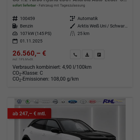
sofort lieferbar
Fahrzeug mit Tageszulassung
Fahrzeugnr.
100459
Getriebe
Automatik
Kraftstoff
Benzin
Außenfarbe
Arktis Weiß Uni / Schwarzes Dach
Leistung
107 kW (145 PS)
Kilometerstand
25 km
01.11.2025
26.560,– €
Angebot anfordern
Fahrzeugexpose (PDF)
Fahrzeug parken
incl. 19% MwSt.
Verbrauch kombiniert:
4,90 l/100km
CO
-Klasse:
C
2
CO
-Emissionen:
108,00 g/km
2
ab 247,– € mtl.