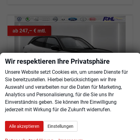
ab 247,– € mtl.
Wir respektieren Ihre Privatsphäre
Unsere Website setzt Cookies ein, um unsere Dienste für
Sie bereitzustellen. Hierbei berücksichtigen wir Ihre
Auswahl und verarbeiten nur die Daten für Marketing,
Analytics und Personalisierung, für die Sie uns Ihr
Einverständnis geben. Sie können Ihre Einwilligung
Opel Mokka
jederzeit mit Wirkung für die Zukunft widerrufen.
GS 1.2 Turbo Hybrid eDCT Android Auto*Leder*SHZ*Kamera*Klimaauto*LED*
sofort lieferbar
Fahrzeug mit Tageszulassung
Alle akzeptieren
Einstellungen
Fahrzeugnr.
100462
Getriebe
Automatik