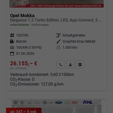
Opel Mokka
Elegance 1.2 Turbo Edition, LED, App-Connect, 5 J.-Garantie
sofort lieferbar
Vorführwagen
Fahrzeugnr.
103795
Getriebe
Schaltgetriebe
Kraftstoff
Benzin
Außenfarbe
Graphite Grau Metall
Leistung
100 kW (136 PS)
Kilometerstand
1.000 km
01.06.2026
26.155,– €
Angebot anfordern
Fahrzeugexpose (PDF)
Fahrzeug parken
incl. 19% MwSt.
Verbrauch kombiniert:
5,60 l/100km
CO
-Klasse:
D
2
CO
-Emissionen:
127,00 g/km
2
ab 247,– € mtl.