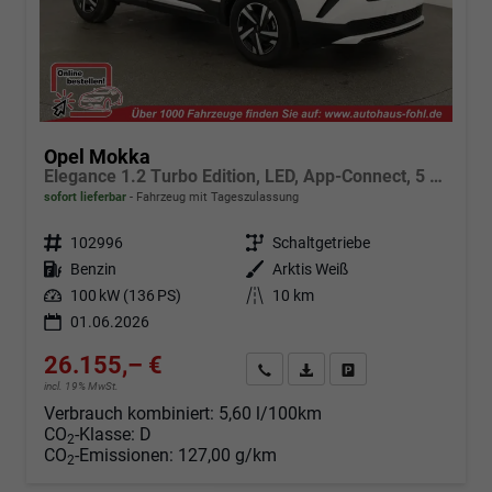
Opel Mokka
Elegance 1.2 Turbo Edition, LED, App-Connect, 5 J.-Garantie
sofort lieferbar
Fahrzeug mit Tageszulassung
Fahrzeugnr.
102996
Getriebe
Schaltgetriebe
Kraftstoff
Benzin
Außenfarbe
Arktis Weiß
Leistung
100 kW (136 PS)
Kilometerstand
10 km
01.06.2026
26.155,– €
Angebot anfordern
Fahrzeugexpose (PDF)
Fahrzeug parken
incl. 19% MwSt.
Verbrauch kombiniert:
5,60 l/100km
CO
-Klasse:
D
2
CO
-Emissionen:
127,00 g/km
2