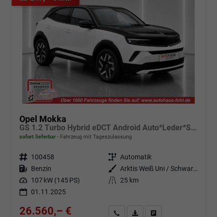
Opel Mokka
GS 1.2 Turbo Hybrid eDCT Android Auto*Leder*SHZ*Kamera*Klimaauto*LED*
sofort lieferbar
Fahrzeug mit Tageszulassung
Fahrzeugnr.
100458
Getriebe
Automatik
Kraftstoff
Benzin
Außenfarbe
Arktis Weiß Uni / Schwarzes Dach
Leistung
107 kW (145 PS)
Kilometerstand
25 km
01.11.2025
26.560,– €
Angebot anfordern
Fahrzeugexpose (PDF)
Fahrzeug parken