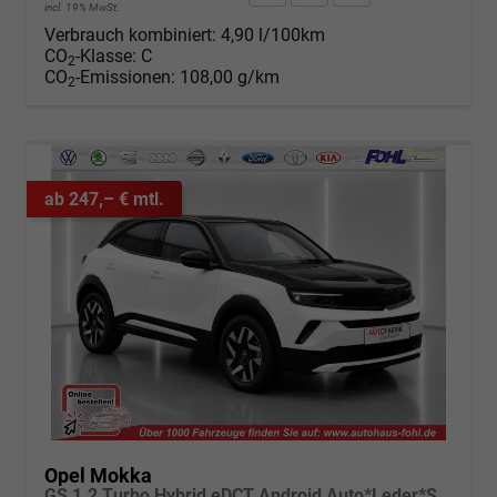
incl. 19% MwSt.
Verbrauch kombiniert:
4,90 l/100km
CO
-Klasse:
C
2
CO
-Emissionen:
108,00 g/km
2
ab 247,– € mtl.
Opel Mokka
GS 1.2 Turbo Hybrid eDCT Android Auto*Leder*SHZ*Kamera*Klimaauto*LED*