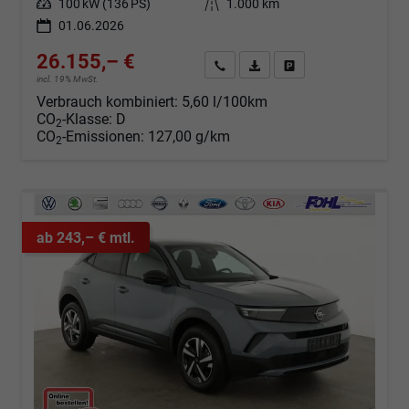
Leistung
100 kW (136 PS)
Kilometerstand
1.000 km
01.06.2026
26.155,– €
Angebot anfordern
Fahrzeugexpose (PDF)
Fahrzeug parken
incl. 19% MwSt.
Verbrauch kombiniert:
5,60 l/100km
CO
-Klasse:
D
2
CO
-Emissionen:
127,00 g/km
2
ab 243,– € mtl.