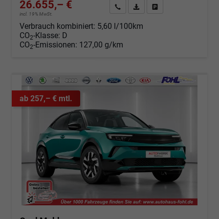
26.655,– €
Angebot anfordern
Fahrzeugexpose (PDF)
Fahrzeug parken
incl. 19% MwSt.
Verbrauch kombiniert:
5,60 l/100km
CO
-Klasse:
D
2
CO
-Emissionen:
127,00 g/km
2
ab 257,– € mtl.