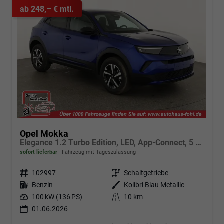
ab 248,– € mtl.
Opel Mokka
Elegance 1.2 Turbo Edition, LED, App-Connect, 5 J.-Garantie
sofort lieferbar
Fahrzeug mit Tageszulassung
Fahrzeugnr.
102997
Getriebe
Schaltgetriebe
Kraftstoff
Benzin
Außenfarbe
Kolibri Blau Metallic
Leistung
100 kW (136 PS)
Kilometerstand
10 km
01.06.2026