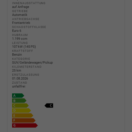
INNENAUSSTATTUNG
auf Anfrage
GETRIEBE
Automatik
ANTRIEBSACHSE
Frontantrieb
SCHADSTOFFKLASSE
Euro 6
HUBRAUM
1.199 ccm
LEISTUNG
107 kW (145 PS)
KRAFTSTOFF
Benzin
KATEGORIE
SUV/Geländewagen/Pickup
KILOMETERSTAND
25 km
ERSTZULASSUNG
01.08.2026
ZUSTAND
unfallfrei