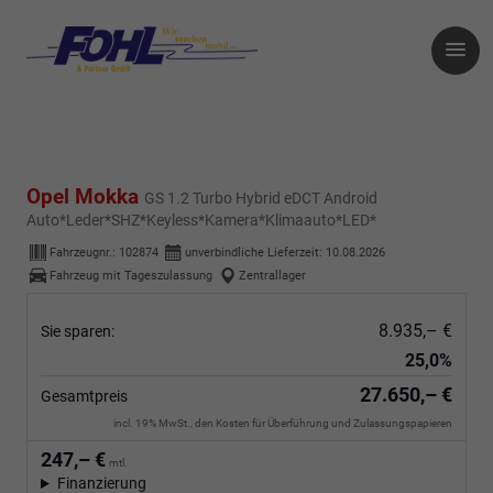
Opel Mokka
GS 1.2 Turbo Hybrid eDCT Android
Auto*Leder*SHZ*Keyless*Kamera*Klimaauto*LED*
Fahrzeugnr.:
102874
unverbindliche Lieferzeit:
10.08.2026
Fahrzeug mit Tageszulassung
Zentrallager
8.935,– €
Sie sparen:
25,0%
27.650,– €
Gesamtpreis
incl. 19% MwSt., den Kosten für Überführung und Zulassungspapieren
247,– €
mtl.
Finanzierung