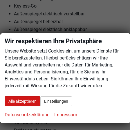
Keyless-Go
Außenspiegel elektrisch verstellbar
Außenspiegel beheizbar
Außenspiegel elektrisch anklappbar
Elektrische Fensterheber vorne und hinten
Wir respektieren Ihre Privatsphäre
Lendenwirbelstütze Fahrer
Unsere Website setzt Cookies ein, um unsere Dienste für
Mittelarmlehne
Sie bereitzustellen. Hierbei berücksichtigen wir Ihre
Kindersitzvorbereitung (ISOFIX)
Auswahl und verarbeiten nur die Daten für Marketing,
Rücksitzbank teilbar
Analytics und Personalisierung, für die Sie uns Ihr
Lenkrad höhenverstellbar
Einverständnis geben. Sie können Ihre Einwilligung
jederzeit mit Wirkung für die Zukunft widerrufen.
EXTRAS:
Metallic
Alle akzeptieren
Einstellungen
Doppelter Laderaumboden
Datenschutzerklärung
Impressum
LM-Felgen
Tire-Mobility Set