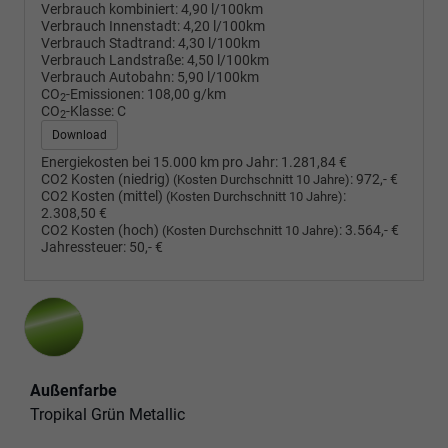
Verbrauch kombiniert:
4,90 l/100km
Verbrauch Innenstadt:
4,20 l/100km
Verbrauch Stadtrand:
4,30 l/100km
Verbrauch Landstraße:
4,50 l/100km
Verbrauch Autobahn:
5,90 l/100km
CO
-Emissionen:
108,00 g/km
2
CO
-Klasse:
C
2
Download
Energiekosten bei 15.000 km pro Jahr:
1.281,84 €
CO2 Kosten (niedrig)
:
972,- €
(Kosten Durchschnitt 10 Jahre)
CO2 Kosten (mittel)
:
(Kosten Durchschnitt 10 Jahre)
2.308,50 €
CO2 Kosten (hoch)
:
3.564,- €
(Kosten Durchschnitt 10 Jahre)
Jahressteuer:
50,- €
Außenfarbe
Tropikal Grün Metallic