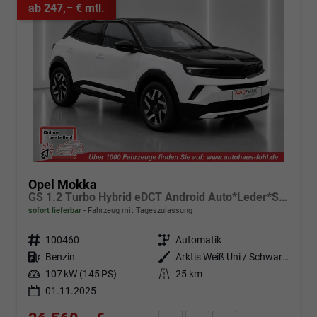
ab 247,– € mtl.
Opel Mokka
GS 1.2 Turbo Hybrid eDCT Android Auto*Leder*SHZ*Kamera*Klimaauto*LED*
sofort lieferbar
Fahrzeug mit Tageszulassung
Fahrzeugnr.
100460
Getriebe
Automatik
Kraftstoff
Benzin
Außenfarbe
Arktis Weiß Uni / Schwarzes Dach
Leistung
107 kW (145 PS)
Kilometerstand
25 km
01.11.2025