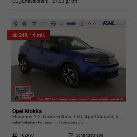
CO
-Emissionen:
127,00 g/km
2
ab 248,– € mtl.
Opel Mokka
Elegance 1.2 Turbo Edition, LED, App-Connect, 5 J.-Garantie
sofort lieferbar
Fahrzeug mit Tageszulassung
Fahrzeugnr.
102997
Getriebe
Schaltgetriebe