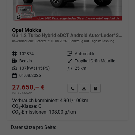
Opel Mokka
GS 1.2 Turbo Hybrid eDCT Android Auto*Leder*SHZ*Keyless*Kamera*Klimaauto*LED*
unverbindliche Lieferzeit:
10.08.2026
Fahrzeug mit Tageszulassung
Fahrzeugnr.
102874
Getriebe
Automatik
Kraftstoff
Benzin
Außenfarbe
Tropikal Grün Metallic
Leistung
107 kW (145 PS)
Kilometerstand
25 km
01.08.2026
27.650,– €
Angebot anfordern
Fahrzeugexpose (PDF)
Fahrzeug parken
incl. 19% MwSt.
Verbrauch kombiniert:
4,90 l/100km
CO
-Klasse:
C
2
CO
-Emissionen:
108,00 g/km
2
Datensätze pro Seite: