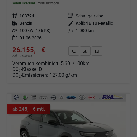
sofort lieferbar
Vorführwagen
Fahrzeugnr.
103794
Getriebe
Schaltgetriebe
Kraftstoff
Benzin
Außenfarbe
Kolibri Blau Metallic
Leistung
100 kW (136 PS)
Kilometerstand
1.000 km
01.06.2026
26.155,– €
Angebot anfordern
Fahrzeugexpose (PDF)
Fahrzeug parken
incl. 19% MwSt.
Verbrauch kombiniert:
5,60 l/100km
CO
-Klasse:
D
2
CO
-Emissionen:
127,00 g/km
2
ab 243,– € mtl.