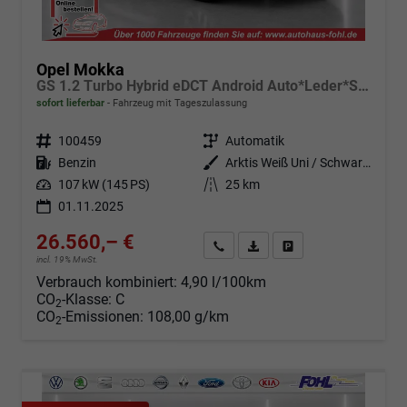
Opel Mokka
GS 1.2 Turbo Hybrid eDCT Android Auto*Leder*SHZ*Kamera*Klimaauto*LED*
sofort lieferbar
Fahrzeug mit Tageszulassung
Fahrzeugnr.
100459
Getriebe
Automatik
Kraftstoff
Benzin
Außenfarbe
Arktis Weiß Uni / Schwarzes Dach
Leistung
107 kW (145 PS)
Kilometerstand
25 km
01.11.2025
26.560,– €
Angebot anfordern
Fahrzeugexpose (PDF)
Fahrzeug parken
incl. 19% MwSt.
Verbrauch kombiniert:
4,90 l/100km
CO
-Klasse:
C
2
CO
-Emissionen:
108,00 g/km
2