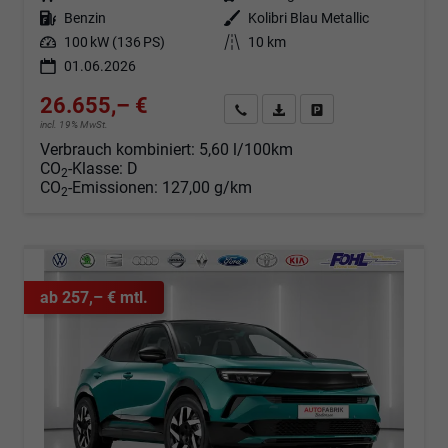
Kraftstoff
Benzin
Außenfarbe
Kolibri Blau Metallic
Leistung
100 kW (136 PS)
Kilometerstand
10 km
01.06.2026
26.655,– €
Angebot anfordern
Fahrzeugexpose (PDF)
Fahrzeug parken
incl. 19% MwSt.
Verbrauch kombiniert:
5,60 l/100km
CO
-Klasse:
D
2
CO
-Emissionen:
127,00 g/km
2
ab 257,– € mtl.