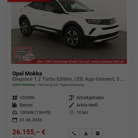
Opel Mokka
Elegance 1.2 Turbo Edition, LED, App-Connect, 5 J.-Garantie
sofort lieferbar
Fahrzeug mit Tageszulassung
Fahrzeugnr.
102996
Getriebe
Schaltgetriebe
Kraftstoff
Benzin
Außenfarbe
Arktis Weiß
Leistung
100 kW (136 PS)
Kilometerstand
10 km
01.06.2026
26.155,– €
Angebot anfordern
Fahrzeugexpose (PDF)
Fahrzeug parken
incl. 19% MwSt.