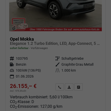
Opel Mokka
Elegance 1.2 Turbo Edition, LED, App-Connect, 5 J.-Garantie
sofort lieferbar
Vorführwagen
Fahrzeugnr.
103795
Getriebe
Schaltgetriebe
Kraftstoff
Benzin
Außenfarbe
Graphite Grau Metall
Leistung
100 kW (136 PS)
Kilometerstand
1.000 km
01.06.2026
26.155,– €
Angebot anfordern
Fahrzeugexpose (PDF)
Fahrzeug parken
incl. 19% MwSt.
Verbrauch kombiniert:
5,60 l/100km
CO
-Klasse:
D
2
CO
-Emissionen:
127,00 g/km
2