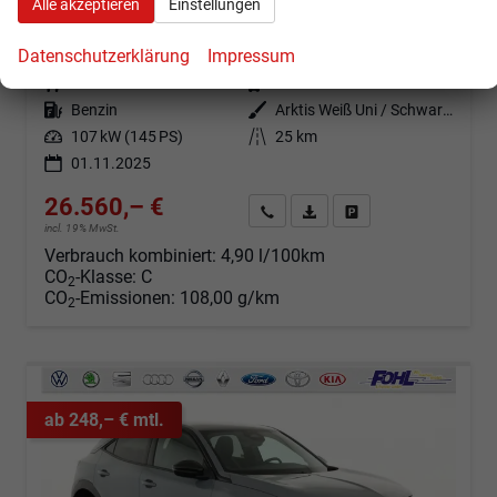
Alle akzeptieren
Einstellungen
GS 1.2 Turbo Hybrid eDCT Android Auto*Leder*SHZ*Kamera*Klimaauto*LED*
sofort lieferbar
Fahrzeug mit Tageszulassung
Datenschutzerklärung
Impressum
Fahrzeugnr.
100462
Getriebe
Automatik
Kraftstoff
Benzin
Außenfarbe
Arktis Weiß Uni / Schwarzes Dach
Leistung
107 kW (145 PS)
Kilometerstand
25 km
01.11.2025
26.560,– €
Angebot anfordern
Fahrzeugexpose (PDF)
Fahrzeug parken
incl. 19% MwSt.
Verbrauch kombiniert:
4,90 l/100km
CO
-Klasse:
C
2
CO
-Emissionen:
108,00 g/km
2
ab 248,– € mtl.