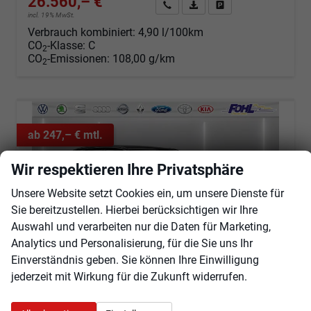
26.560,– €
Angebot anfordern
Fahrzeugexpose (PDF)
Fahrzeug parken
incl. 19% MwSt.
Verbrauch kombiniert:
4,90 l/100km
CO
-Klasse:
C
2
CO
-Emissionen:
108,00 g/km
2
ab 247,– € mtl.
Wir respektieren Ihre Privatsphäre
Unsere Website setzt Cookies ein, um unsere Dienste für
Sie bereitzustellen. Hierbei berücksichtigen wir Ihre
Auswahl und verarbeiten nur die Daten für Marketing,
Analytics und Personalisierung, für die Sie uns Ihr
Einverständnis geben. Sie können Ihre Einwilligung
jederzeit mit Wirkung für die Zukunft widerrufen.
Opel Mokka