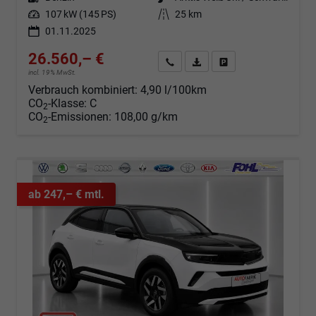
Leistung
107 kW (145 PS)
Kilometerstand
25 km
01.11.2025
26.560,– €
Angebot anfordern
Fahrzeugexpose (PDF)
Fahrzeug parken
incl. 19% MwSt.
Verbrauch kombiniert:
4,90 l/100km
CO
-Klasse:
C
2
CO
-Emissionen:
108,00 g/km
2
ab 247,– € mtl.