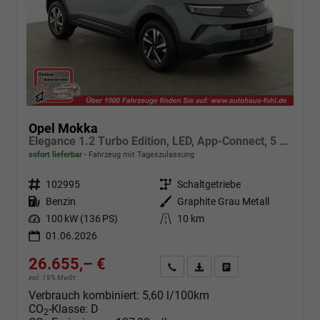
Opel Mokka
Elegance 1.2 Turbo Edition, LED, App-Connect, 5 J.-Garantie
sofort lieferbar
Fahrzeug mit Tageszulassung
Fahrzeugnr.
102995
Getriebe
Schaltgetriebe
Kraftstoff
Benzin
Außenfarbe
Graphite Grau Metall
Leistung
100 kW (136 PS)
Kilometerstand
10 km
01.06.2026
26.655,– €
Angebot anfordern
Fahrzeugexpose (PDF)
Fahrzeug parken
incl. 19% MwSt.
Verbrauch kombiniert:
5,60 l/100km
CO
-Klasse:
D
2