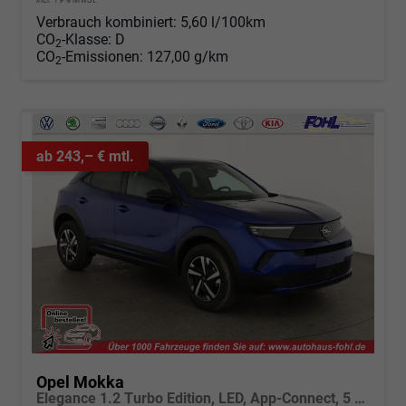
Verbrauch kombiniert:
5,60 l/100km
CO
-Klasse:
D
2
CO
-Emissionen:
127,00 g/km
2
ab 243,– € mtl.
Opel Mokka
Elegance 1.2 Turbo Edition, LED, App-Connect, 5 J.-Garantie