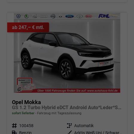
ab 247,– € mtl.
Opel Mokka
GS 1.2 Turbo Hybrid eDCT Android Auto*Leder*SHZ*Kamera*Klimaauto*LED*
sofort lieferbar
Fahrzeug mit Tageszulassung
Fahrzeugnr.
100458
Getriebe
Automatik
Kraftstoff
Benzin
Außenfarbe
Arktis Weiß Uni / Schwarzes Dach