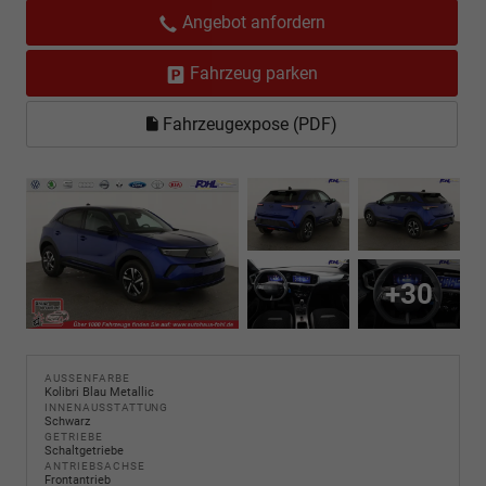
Angebot anfordern
Fahrzeug parken
Fahrzeugexpose (PDF)
+30
AUSSENFARBE
Kolibri Blau Metallic
INNENAUSSTATTUNG
Schwarz
GETRIEBE
Schaltgetriebe
ANTRIEBSACHSE
Frontantrieb