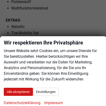
Polsterstoff
Multifunktionslenkrad
EXTRAS:
Metallic
Tire-Mobility Set
Wir respektieren Ihre Privatsphäre
Innen
Unsere Website setzt Cookies ein, um unsere Dienste für
Armlehnen
Mittelarmlehne
Sie bereitzustellen. Hierbei berücksichtigen wir Ihre
Klimatisierung
Klimaautomatik
Auswahl und verarbeiten nur die Daten für Marketing,
Lenkrad
in Leder, mit Multifunktionen, mit Lenkradheizung
Analytics und Personalisierung, für die Sie uns Ihr
Einverständnis geben. Sie können Ihre Einwilligung
Sitze
Isofix (Kindersitzbefestigung), Sitzheizung, Isofix Beifahrersitz
jederzeit mit Wirkung für die Zukunft widerrufen.
Infotainment & Kommunikation
Alle akzeptieren
Einstellungen
Audioanlage
Datenschutzerklärung
Impressum
Radio/MP3-Player, Radio, Schnittstelle MP3, Schnittstelle USB,