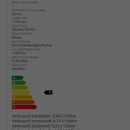
PARTIKELFILTER
1
SCHADSTOFFKLASSE
Euro 6
HUBRAUM
1.199 ccm
LEISTUNG
100 kW (136 PS)
KRAFTSTOFF
Benzin
KATEGORIE
SUV/Geländewagen/Pickup
KILOMETERSTAND
1.000 km
ERSTZULASSUNG
01.06.2026
ZUSTAND
unfallfrei
Verbrauch kombiniert:
5,60 l/100km
Verbrauch Innenstadt:
6,70 l/100km
Verbrauch Stadtrand:
5,20 l/100km