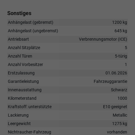
Sonstiges
Anhängelast (gebremst)
1200 kg
Anhängelast (ungebremst)
645 kg
Antriebsart
Verbrennungsmotor (ICE)
Anzahl Sitzplätze
5
Anzahl Türen
5-türig
Anzahl Vorbesitzer
1
Erstzulassung
01.06.2026
Garantieleistung
Fahrzeuggarantie
Innenausstattung
Schwarz
Kilometerstand
1000
Kraftstoff: unterstützte
E10 geeignet
Lackierung
Metallic
Leergewicht
1275 kg
Nichtraucher-Fahrzeug
vorhanden