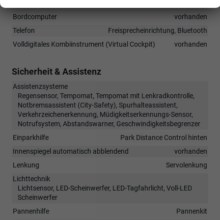
Digitalradio DAB, Android Auto, Apple CarPlay, Touchscreen
Bordcomputer
vorhanden
Telefon
Freisprecheinrichtung, Bluetooth
Volldigitales Kombiinstrument (Virtual Cockpit)
vorhanden
Sicherheit & Assistenz
Assistenzsysteme
Regensensor, Tempomat, Tempomat mit Lenkradkontrolle,
Notbremsassistent (City-Safety), Spurhalteassistent,
Verkehrzeichenerkennung, Müdigkeitserkennungs-Sensor,
Notrufsystem, Abstandswarner, Geschwindigkeitsbegrenzer
Einparkhilfe
Park Distance Control hinten
Innenspiegel automatisch abblendend
vorhanden
Lenkung
Servolenkung
Lichttechnik
Lichtsensor, LED-Scheinwerfer, LED-Tagfahrlicht, Voll-LED
Scheinwerfer
Pannenhilfe
Pannenkit