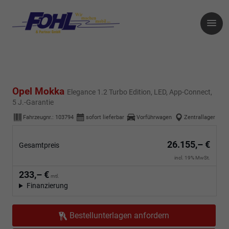
Opel Mokka
Elegance 1.2 Turbo Edition, LED, App-Connect,
5 J.-Garantie
Fahrzeugnr.:
103794
sofort lieferbar
Vorführwagen
Zentrallager
26.155,– €
Gesamtpreis
incl. 19% MwSt.
233,– €
mtl.
Finanzierung
Bestellunterlagen anfordern