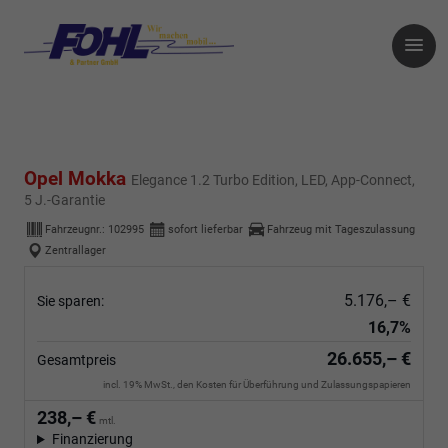
Opel Mokka
Elegance 1.2 Turbo Edition, LED, App-Connect,
5 J.-Garantie
Fahrzeugnr.:
102995
sofort lieferbar
Fahrzeug mit Tageszulassung
Zentrallager
5.176,– €
Sie sparen:
16,7%
26.655,– €
Gesamtpreis
incl. 19% MwSt., den Kosten für Überführung und Zulassungspapieren
238,– €
mtl.
Finanzierung