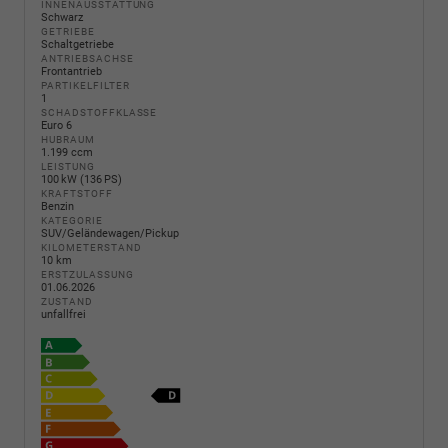
INNENAUSSTATTUNG
Schwarz
GETRIEBE
Schaltgetriebe
ANTRIEBSACHSE
Frontantrieb
PARTIKELFILTER
1
SCHADSTOFFKLASSE
Euro 6
HUBRAUM
1.199 ccm
LEISTUNG
100 kW (136 PS)
KRAFTSTOFF
Benzin
KATEGORIE
SUV/Geländewagen/Pickup
KILOMETERSTAND
10 km
ERSTZULASSUNG
01.06.2026
ZUSTAND
unfallfrei