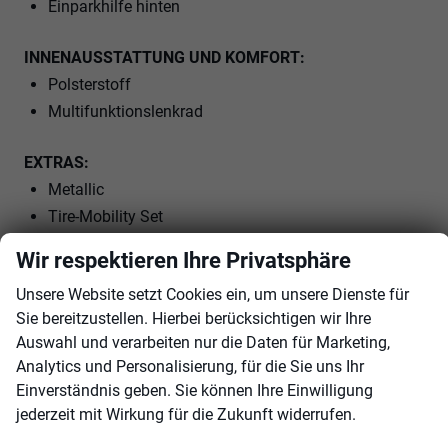
Einparkhilfe hinten
INNENAUSSTATTUNG UND KOMFORT:
Polsterstoff
Multifunktionslenkrad
EXTRAS:
Metallic
Tire-Mobility Set
Wir respektieren Ihre Privatsphäre
Innen
Unsere Website setzt Cookies ein, um unsere Dienste für
Armlehnen
Mittelarmlehne
Sie bereitzustellen. Hierbei berücksichtigen wir Ihre
Klimatisierung
Klimaautomatik
Auswahl und verarbeiten nur die Daten für Marketing,
Lenkrad
in Leder, mit Multifunktionen, mit Lenkradheizung
Analytics und Personalisierung, für die Sie uns Ihr
Sitze
Einverständnis geben. Sie können Ihre Einwilligung
Isofix (Kindersitzbefestigung), Sitzheizung, Isofix Beifahrersitz
jederzeit mit Wirkung für die Zukunft widerrufen.