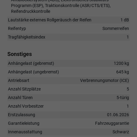
Programm (ESP), Traktionskontrolle (ASR/CTS/ETS),
Reifendruckkontrolle
Lautstärke externes Rollgeräusch der Reifen
1 dB
Reifentyp
Sommerreifen
Tragfähigkeitsindex
1
Sonstiges
Anhängelast (gebremst)
1200 kg
Anhängelast (ungebremst)
645 kg
Antriebsart
Verbrennungsmotor (ICE)
Anzahl Sitzplätze
5
Anzahl Türen
5-türig
Anzahl Vorbesitzer
1
Erstzulassung
01.06.2026
Garantieleistung
Fahrzeuggarantie
Innenausstattung
Schwarz