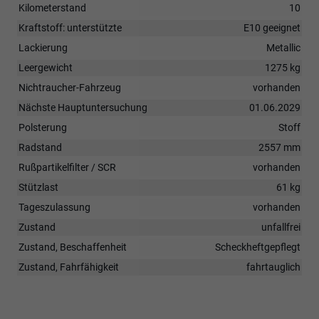
Kilometerstand
10
Kraftstoff: unterstützte
E10 geeignet
Lackierung
Metallic
Leergewicht
1275 kg
Nichtraucher-Fahrzeug
vorhanden
Nächste Hauptuntersuchung
01.06.2029
Polsterung
Stoff
Radstand
2557 mm
Rußpartikelfilter / SCR
vorhanden
Stützlast
61 kg
Tageszulassung
vorhanden
Zustand
unfallfrei
Zustand, Beschaffenheit
Scheckheftgepflegt
Zustand, Fahrfähigkeit
fahrtauglich