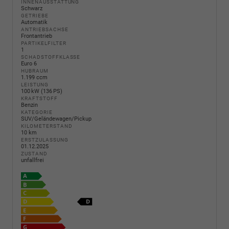
INNENAUSSTATTUNG
Schwarz
GETRIEBE
Automatik
ANTRIEBSACHSE
Frontantrieb
PARTIKELFILTER
1
SCHADSTOFFKLASSE
Euro 6
HUBRAUM
1.199 ccm
LEISTUNG
100 kW (136 PS)
KRAFTSTOFF
Benzin
KATEGORIE
SUV/Geländewagen/Pickup
KILOMETERSTAND
10 km
ERSTZULASSUNG
01.12.2025
ZUSTAND
unfallfrei