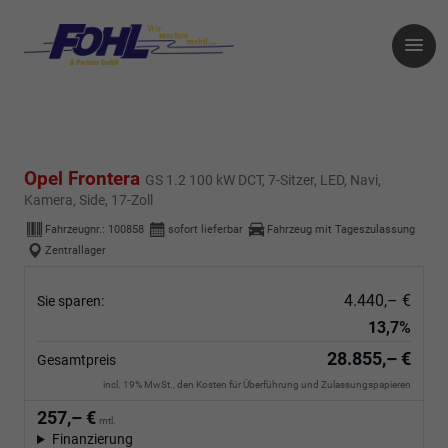
Opel Frontera
GS 1.2 100 kW DCT, 7-Sitzer, LED, Navi,
Kamera, Side, 17-Zoll
Fahrzeugnr.:
100858
sofort lieferbar
Fahrzeug mit Tageszulassung
Zentrallager
4.440,– €
Sie sparen:
13,7%
28.855,– €
Gesamtpreis
incl. 19% MwSt., den Kosten für Überführung und Zulassungspapieren
257,– €
mtl.
Finanzierung