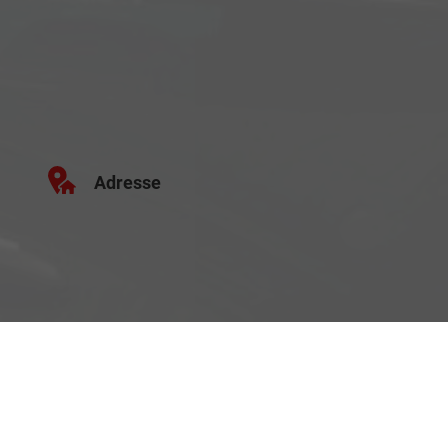
Adresse
Schäferei 10
02906 Waldhufen