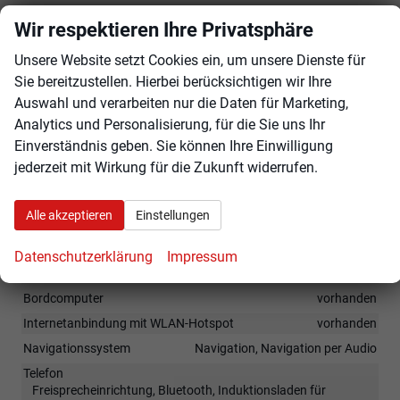
Wir respektieren Ihre Privatsphäre
17-Zoll LM Felgen
Innen
Unsere Website setzt Cookies ein, um unsere Dienste für
Sie bereitzustellen. Hierbei berücksichtigen wir Ihre
Armlehnen
Mittelarmlehne
Auswahl und verarbeiten nur die Daten für Marketing,
Klimatisierung
Klimaautomatik
Analytics und Personalisierung, für die Sie uns Ihr
Lenkrad
in Leder, mit Multifunktionen, mit Lenkradheizung
Einverständnis geben. Sie können Ihre Einwilligung
Sitze
Isofix (Kindersitzbefestigung), Sitzheizung
jederzeit mit Wirkung für die Zukunft widerrufen.
Infotainment & Kommunikation
Alle akzeptieren
Einstellungen
Audioanlage
Datenschutzerklärung
Impressum
Radio/MP3-Player, Radio, Schnittstelle MP3, Schnittstelle USB,
Digitalradio DAB, Android Auto, Apple CarPlay, Touchscreen
Bordcomputer
vorhanden
Internetanbindung mit WLAN-Hotspot
vorhanden
Navigationssystem
Navigation, Navigation per Audio
Telefon
Freisprecheinrichtung, Bluetooth, Induktionsladen für