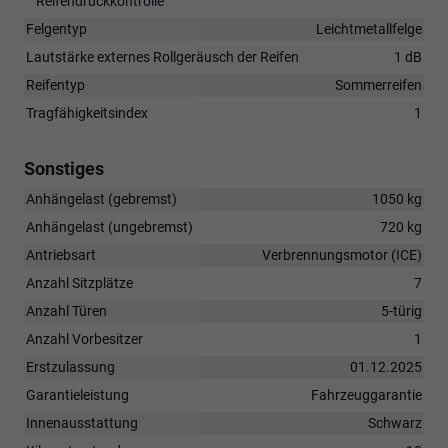
Reifendruckkontrolle
Felgentyp
Leichtmetallfelge
Lautstärke externes Rollgeräusch der Reifen
1 dB
Reifentyp
Sommerreifen
Tragfähigkeitsindex
1
Sonstiges
Anhängelast (gebremst)
1050 kg
Anhängelast (ungebremst)
720 kg
Antriebsart
Verbrennungsmotor (ICE)
Anzahl Sitzplätze
7
Anzahl Türen
5-türig
Anzahl Vorbesitzer
1
Erstzulassung
01.12.2025
Garantieleistung
Fahrzeuggarantie
Innenausstattung
Schwarz