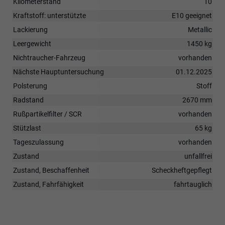
Kilometerstand
10
Kraftstoff: unterstützte
E10 geeignet
Lackierung
Metallic
Leergewicht
1450 kg
Nichtraucher-Fahrzeug
vorhanden
Nächste Hauptuntersuchung
01.12.2025
Polsterung
Stoff
Radstand
2670 mm
Rußpartikelfilter / SCR
vorhanden
Stützlast
65 kg
Tageszulassung
vorhanden
Zustand
unfallfrei
Zustand, Beschaffenheit
Scheckheftgepflegt
Zustand, Fahrfähigkeit
fahrtauglich