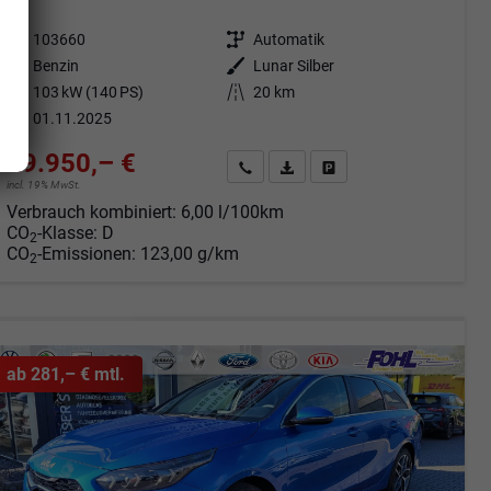
Fahrzeugnr.
103660
Getriebe
Automatik
Kraftstoff
Benzin
Außenfarbe
Lunar Silber
Leistung
103 kW (140 PS)
Kilometerstand
20 km
01.11.2025
29.950,– €
Angebot anfordern
Fahrzeugexpose (PDF)
Fahrzeug parken
incl. 19% MwSt.
Verbrauch kombiniert:
6,00 l/100km
CO
-Klasse:
D
2
CO
-Emissionen:
123,00 g/km
2
ab 281,– € mtl.