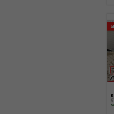
a
K
G
so