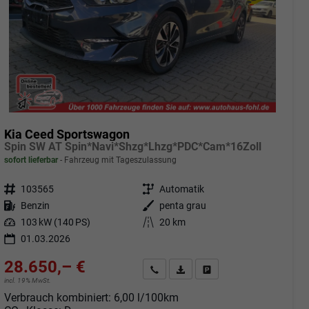
Kia Ceed Sportswagon
Spin SW AT Spin*Navi*Shzg*Lhzg*PDC*Cam*16Zoll
sofort lieferbar
Fahrzeug mit Tageszulassung
Fahrzeugnr.
103565
Getriebe
Automatik
Kraftstoff
Benzin
Außenfarbe
penta grau
Leistung
103 kW (140 PS)
Kilometerstand
20 km
01.03.2026
28.650,– €
Angebot anfordern
Fahrzeugexpose (PDF)
Fahrzeug parken
incl. 19% MwSt.
Verbrauch kombiniert:
6,00 l/100km