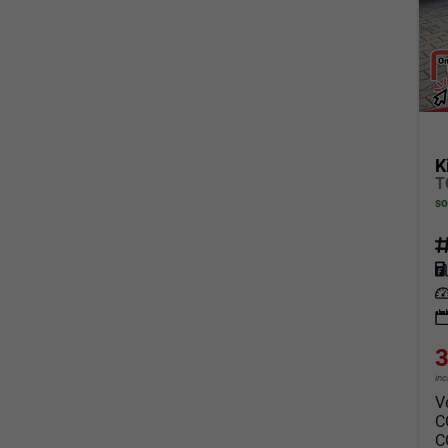
K
T
so
Fahrz
Kraf
Leis
3
in
V
C
C