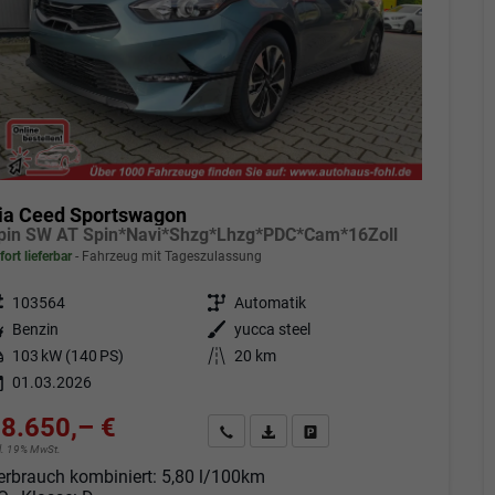
ia Ceed Sportswagon
pin SW AT Spin*Navi*Shzg*Lhzg*PDC*Cam*16Zoll
fort lieferbar
Fahrzeug mit Tageszulassung
eugnr.
103564
Getriebe
Automatik
tstoff
Benzin
Außenfarbe
yucca steel
tung
103 kW (140 PS)
Kilometerstand
20 km
01.03.2026
8.650,– €
Angebot anfordern
Fahrzeugexpose (PDF)
Fahrzeug parken
cl. 19% MwSt.
erbrauch kombiniert:
5,80 l/100km