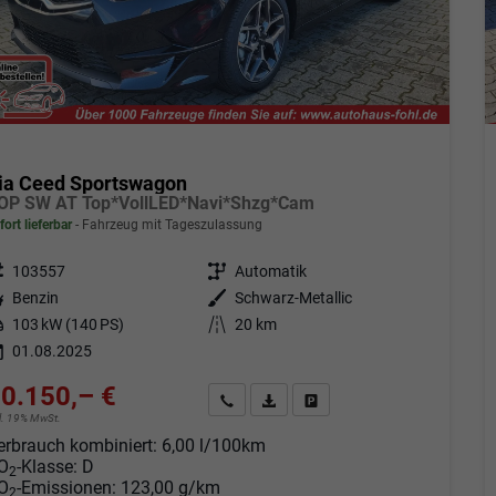
ia Ceed Sportswagon
OP SW AT Top*VollLED*Navi*Shzg*Cam
fort lieferbar
Fahrzeug mit Tageszulassung
eugnr.
103557
Getriebe
Automatik
tstoff
Benzin
Außenfarbe
Schwarz-Metallic
tung
103 kW (140 PS)
Kilometerstand
20 km
01.08.2025
0.150,– €
Angebot anfordern
Fahrzeugexpose (PDF)
Fahrzeug parken
cl. 19% MwSt.
erbrauch kombiniert:
6,00 l/100km
O
-Klasse:
D
2
O
-Emissionen:
123,00 g/km
2