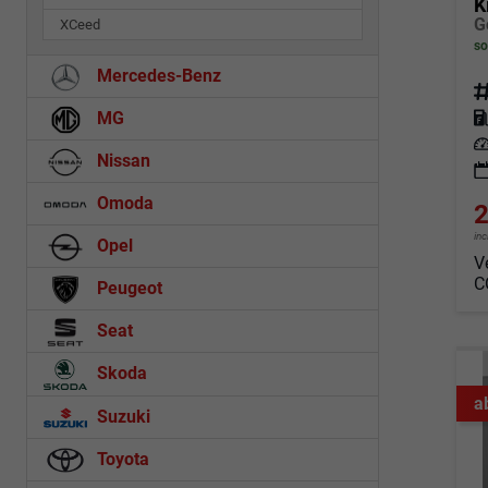
K
XCeed
so
Mercedes-Benz
Fahrz
MG
Kraf
Leis
Nissan
Omoda
2
in
Opel
V
C
Peugeot
Seat
Skoda
a
Suzuki
Toyota