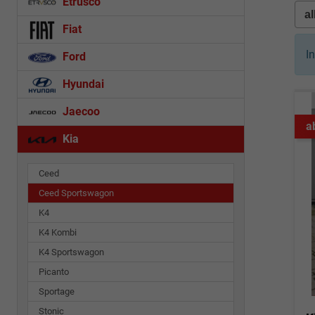
Etrusco
Fiat
I
Ford
Hyundai
Jaecoo
a
Kia
Ceed
Ceed Sportswagon
K4
K4 Kombi
K4 Sportswagon
Picanto
Sportage
Stonic