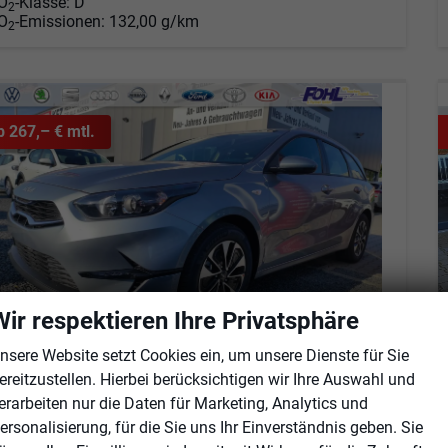
O
-Klasse:
D
2
O
-Emissionen:
132,00 g/km
2
b 267,– € mtl.
Wir respektieren Ihre Privatsphäre
nsere Website setzt Cookies ein, um unsere Dienste für Sie
ereitzustellen. Hierbei berücksichtigen wir Ihre Auswahl und
erarbeiten nur die Daten für Marketing, Analytics und
ia Ceed Sportswagon
pin SW AT Spin*Navi*Shzg*Lhzg*PDC*Cam*16Zoll
ersonalisierung, für die Sie uns Ihr Einverständnis geben. Sie
fort lieferbar
Fahrzeug mit Tageszulassung