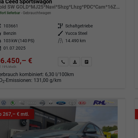
ia Ceed Sportswagon
Gold SW GOLD*MJ25*Navi*Shzg*Lhzg*PDC*Cam*16Zoll*
fort lieferbar
Gebrauchtwagen
eugnr.
103661
Getriebe
Schaltgetriebe
tstoff
Benzin
Außenfarbe
Yucca Steel
tung
103 kW (140 PS)
Kilometerstand
14.490 km
01.07.2025
6.450,– €
Angebot anfordern
Fahrzeugexpose (PDF)
Fahrzeug parken
cl. 19% MwSt.
erbrauch kombiniert:
6,30 l/100km
O
-Emissionen:
131,00 g/km
2
b 267,– € mtl.