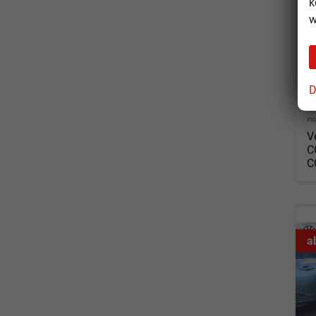
k
w
Fahrz
Kraf
Leis
D
2
in
V
C
C
a