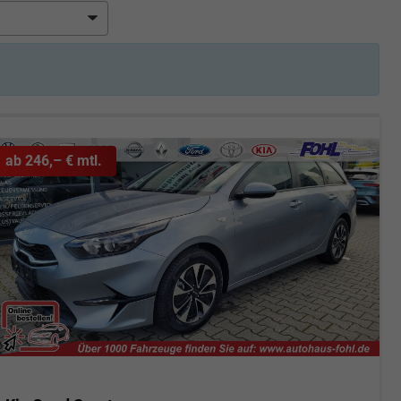
ab 246,– € mtl.