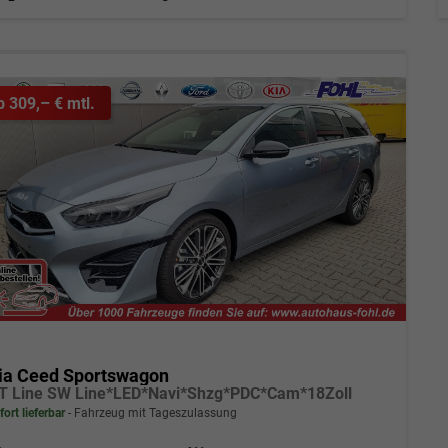
b 309,– € mtl.
ia Ceed Sportswagon
T Line SW Line*LED*Navi*Shzg*PDC*Cam*18Zoll
fort lieferbar
Fahrzeug mit Tageszulassung