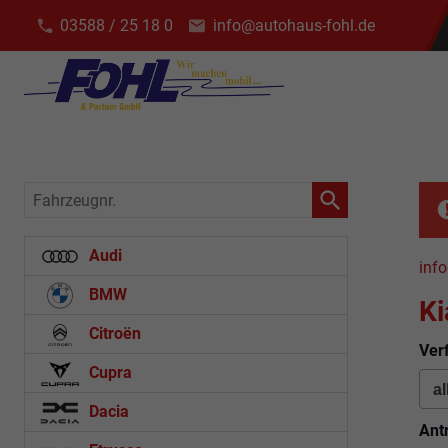
03588 / 25 18 0
info@autohaus-fohl.de
Fahrzeugnr.
Audi
info
BMW
Ki
Citroën
Ver
Cupra
Dacia
Ant