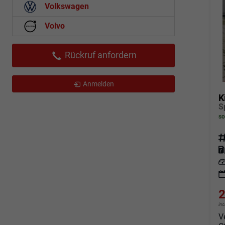
Volkswagen
Volvo
Rückruf anfordern
Anmelden
K
S
so
Fahrz
Kraf
Leis
2
in
V