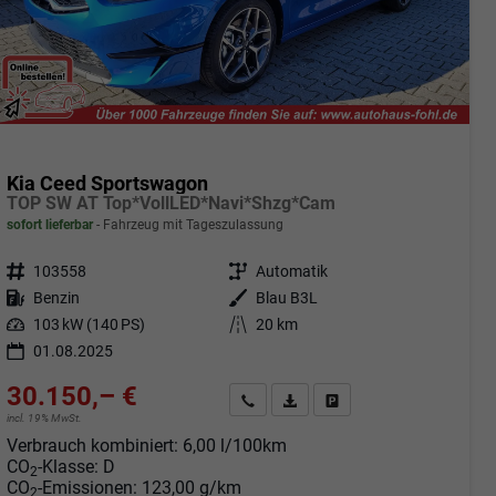
Kia Ceed Sportswagon
TOP SW AT Top*VollLED*Navi*Shzg*Cam
sofort lieferbar
Fahrzeug mit Tageszulassung
Fahrzeugnr.
103558
Getriebe
Automatik
Kraftstoff
Benzin
Außenfarbe
Blau B3L
Leistung
103 kW (140 PS)
Kilometerstand
20 km
01.08.2025
30.150,– €
Angebot anfordern
Fahrzeugexpose (PDF)
Fahrzeug parken
incl. 19% MwSt.
Verbrauch kombiniert:
6,00 l/100km
CO
-Klasse:
D
2
CO
-Emissionen:
123,00 g/km
2