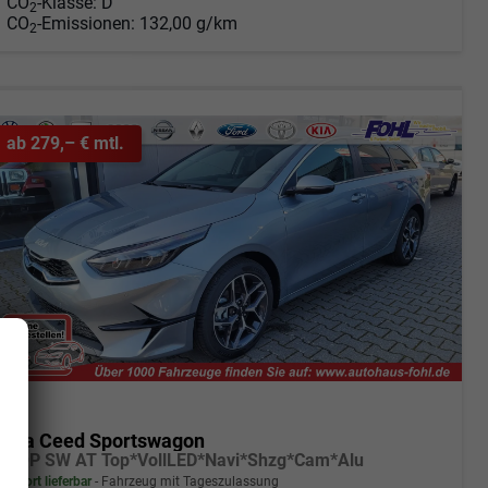
CO
-Klasse:
D
2
CO
-Emissionen:
132,00 g/km
2
ab 279,– € mtl.
Kia Ceed Sportswagon
TOP SW AT Top*VollLED*Navi*Shzg*Cam*Alu
sofort lieferbar
Fahrzeug mit Tageszulassung