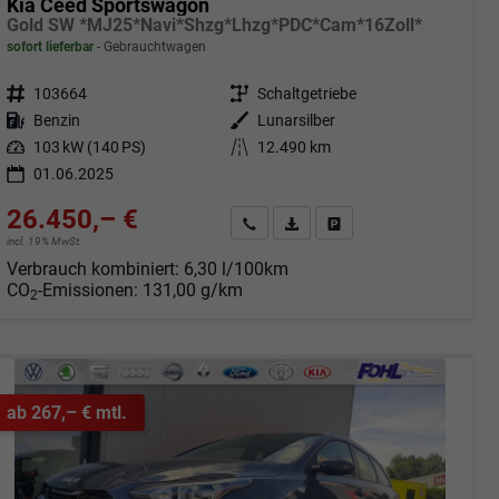
Kia Ceed Sportswagon
Gold SW *MJ25*Navi*Shzg*Lhzg*PDC*Cam*16Zoll*
sofort lieferbar
Gebrauchtwagen
Fahrzeugnr.
103664
Getriebe
Schaltgetriebe
Kraftstoff
Benzin
Außenfarbe
Lunarsilber
Leistung
103 kW (140 PS)
Kilometerstand
12.490 km
01.06.2025
26.450,– €
Angebot anfordern
Fahrzeugexpose (PDF)
Fahrzeug parken
incl. 19% MwSt.
Verbrauch kombiniert:
6,30 l/100km
CO
-Emissionen:
131,00 g/km
2
ab 267,– € mtl.