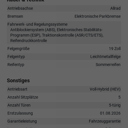
Antriebsachse
Allrad
Bremsen
Elektronische Parkbremse
Fahrwerk- und Regelungssysteme
Antiblockiersystem (ABS), Elektronisches Stabilitäts-
Programm (ESP), Traktionskontrolle (ASR/CTS/ETS),
Reifendruckkontrolle
Felgengröße
19 Zoll
Felgentyp
Leichtmetallfelge
Reifentyp
Sommerreifen
Sonstiges
Antriebsart
Voll-Hybrid (HEV)
Anzahl Sitzplätze
5
Anzahl Türen
5-türig
Erstzulassung
01.08.2026
Garantieleistung
Fahrzeuggarantie