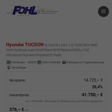
Hyundai TUCSON
N-Line N-Line+ 1.6 T-GDI HEV 4WD
AHK*Android Auto*HUD*Navi*SHZ*Matrix*KRELL*3Z
Klimaauto*Kamera*Keyless*E-Heck
Fahrzeugnr.:
102039
sofort lieferbar
Fahrzeug mit Tageszulassung
Zentrallager
14.725,– €
Sie sparen:
26,4%
41.750,– €
Gesamtpreis
incl. 19% MwSt., den Kosten für Überführung und Zulassungspapieren
376,– €
mtl.