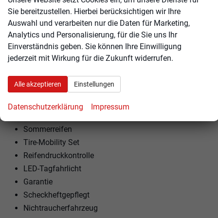
Sie bereitzustellen. Hierbei berücksichtigen wir Ihre
Armlehne hinten
Auswahl und verarbeiten nur die Daten für Marketing,
Kindersitzvorbereitung (ISOFIX)
Analytics und Personalisierung, für die Sie uns Ihr
Rücksitzbank teilbar
Einverständnis geben. Sie können Ihre Einwilligung
Lenkrad höhenverstellbar
jederzeit mit Wirkung für die Zukunft widerrufen.
Lenkradheizung
Alle akzeptieren
Einstellungen
EXTRAS:
Dachreling
Datenschutzerklärung
Impressum
LM-Felgen
Sommerreifen
Tire-Mobility Set
Reifendruckkontrolle
LED-Tagfahrlicht
Garantie
Scheckheftgepflegt
Nichtraucherfahrzeug