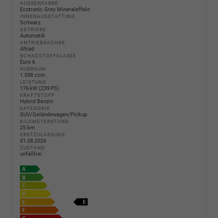
AUSSENFARBE
Ecotronic Grey Mineraleffekt
INNENAUSSTATTUNG
Schwarz
GETRIEBE
Automatik
ANTRIEBSACHSE
Allrad
SCHADSTOFFKLASSE
Euro 6
HUBRAUM
1.598 ccm
LEISTUNG
176 kW (239 PS)
KRAFTSTOFF
Hybrid Benzin
KATEGORIE
SUV/Geländewagen/Pickup
KILOMETERSTAND
25 km
ERSTZULASSUNG
01.08.2026
ZUSTAND
unfallfrei