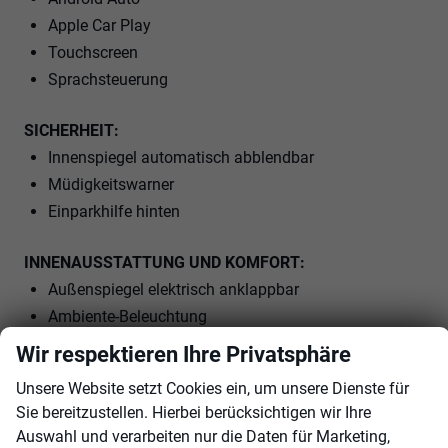
Apple Car Play
Touchscreen
Sprachsteuerung
SICHERHEIT:
Innenspiegel automatisch abblendbar
Müdigkeitswarner
Einparkhilfe hinten
INNENAUSSTATTUNG UND KOMFORT:
Außenspiegel elektrisch anklappbar
Ambiente-Beleuchtung
Multifunktionslenkrad
Wir respektieren Ihre Privatsphäre
Schaltwippen am Lenkrad
Unsere Website setzt Cookies ein, um unsere Dienste für
Sie bereitzustellen. Hierbei berücksichtigen wir Ihre
EXTRAS:
Auswahl und verarbeiten nur die Daten für Marketing,