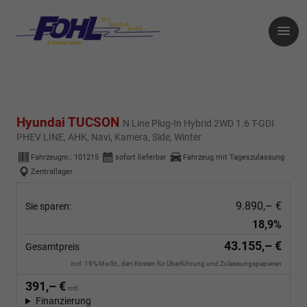
Hyundai TUCSON
N Line Plug-In Hybrid 2WD 1.6 T-GDI
PHEV LINE, AHK, Navi, Kamera, Side, Winter
Fahrzeugnr.:
101215
sofort lieferbar
Fahrzeug mit Tageszulassung
Zentrallager
9.890,– €
Sie sparen:
18,9%
43.155,– €
Gesamtpreis
incl. 19% MwSt., den Kosten für Überführung und Zulassungspapieren
391,– €
mtl.
Finanzierung