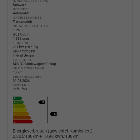
INNENAUSSTATTUNG
Schwarz
GETRIEBE
Automatik
ANTRIEBSACHSE
Frontantrieb
SCHADSTOFFKLASSE
Euro 6
HUBRAUM
1.598 ccm
LEISTUNG
211 kW (287 PS)
KRAFTSTOFF
Hybrid Benzin
KATEGORIE
SUV/Geländewagen/Pickup
KILOMETERSTAND
10 km
ERSTZULASSUNG
01.03.2026
ZUSTAND
unfallfrei
Energieverbrauch (gewichtet, kombiniert):
2,80 l/100km + 10,90 kWh/100km