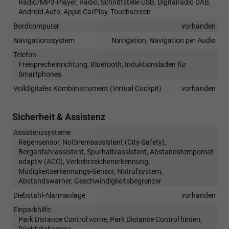
Radio/MP3-Player, Radio, Schnittstelle USB, Digitalradio DAB,
Android Auto, Apple CarPlay, Touchscreen
Bordcomputer
vorhanden
Navigationssystem
Navigation, Navigation per Audio
Telefon
Freisprecheinrichtung, Bluetooth, Induktionsladen für
Smartphones
Volldigitales Kombiinstrument (Virtual Cockpit)
vorhanden
Sicherheit & Assistenz
Assistenzsysteme
Regensensor, Notbremsassistent (City-Safety),
Berganfahrassistent, Spurhalteassistent, Abstandstempomat
adaptiv (ACC), Verkehrzeichenerkennung,
Müdigkeitserkennungs-Sensor, Notrufsystem,
Abstandswarner, Geschwindigkeitsbegrenzer
Diebstahl-Alarmanlage
vorhanden
Einparkhilfe
Park Distance Control vorne, Park Distance Control hinten,
Rückfahrkamera