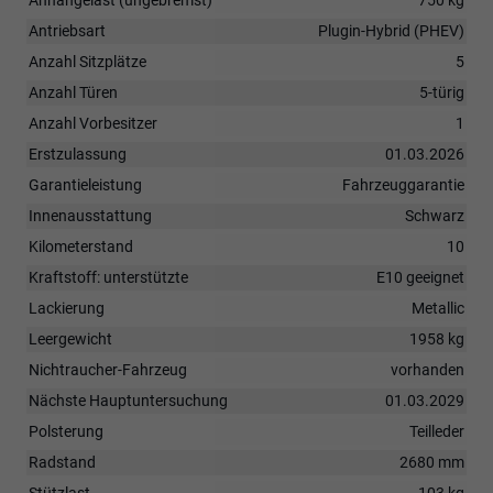
Antriebsart
Plugin-Hybrid (PHEV)
Anzahl Sitzplätze
5
Anzahl Türen
5-türig
Anzahl Vorbesitzer
1
Erstzulassung
01.03.2026
Garantieleistung
Fahrzeuggarantie
Innenausstattung
Schwarz
Kilometerstand
10
Kraftstoff: unterstützte
E10 geeignet
Lackierung
Metallic
Leergewicht
1958 kg
Nichtraucher-Fahrzeug
vorhanden
Nächste Hauptuntersuchung
01.03.2029
Polsterung
Teilleder
Radstand
2680 mm
Stützlast
103 kg