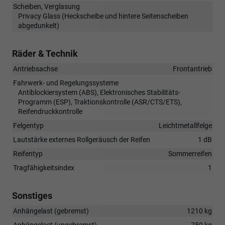
Scheiben, Verglasung
Privacy Glass (Heckscheibe und hintere Seitenscheiben
abgedunkelt)
Räder & Technik
Antriebsachse
Frontantrieb
Fahrwerk- und Regelungssysteme
Antiblockiersystem (ABS), Elektronisches Stabilitäts-
Programm (ESP), Traktionskontrolle (ASR/CTS/ETS),
Reifendruckkontrolle
Felgentyp
Leichtmetallfelge
Lautstärke externes Rollgeräusch der Reifen
1 dB
Reifentyp
Sommerreifen
Tragfähigkeitsindex
1
Sonstiges
Anhängelast (gebremst)
1210 kg
Anhängelast (ungebremst)
750 kg