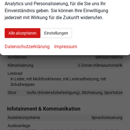
Sportpaket
Analytics und Personalisierung, für die Sie uns Ihr
Metallic
Einverständnis geben. Sie können Ihre Einwilligung
LM-Felgen
jederzeit mit Wirkung für die Zukunft widerrufen.
Tire-Mobility Set
Alle akzeptieren
Einstellungen
Innen
Datenschutzerklärung
Impressum
Ambiente-Beleuchtung
vorhanden
Armlehnen
Mittelarmlehne
Klimatisierung
2-Zonen-Klimaautomatik
Lenkrad
in Leder, mit Multifunktionen, mit Lenkradheizung, mit
Schaltwippen
Sitze
Isofix (Kindersitzbefestigung), Sitzheizung, Sportsitze
Infotainment & Kommunikation
Assistenzsysteme
Sprachsteuerung
Audioanlage