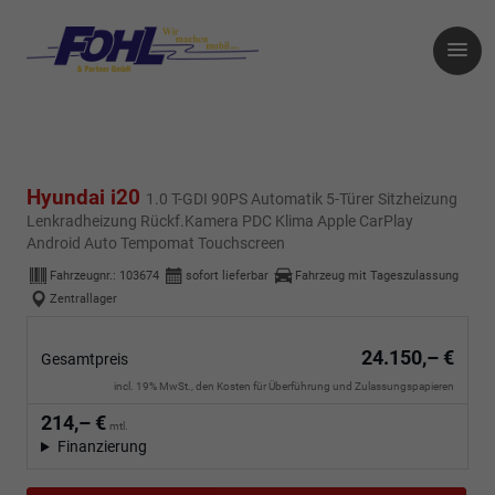
Hyundai i20
1.0 T-GDI 90PS Automatik 5-Türer Sitzheizung
Lenkradheizung Rückf.Kamera PDC Klima Apple CarPlay
Android Auto Tempomat Touchscreen
Fahrzeugnr.:
103674
sofort lieferbar
Fahrzeug mit Tageszulassung
Zentrallager
24.150,– €
Gesamtpreis
incl. 19% MwSt., den Kosten für Überführung und Zulassungspapieren
214,– €
mtl.
Finanzierung