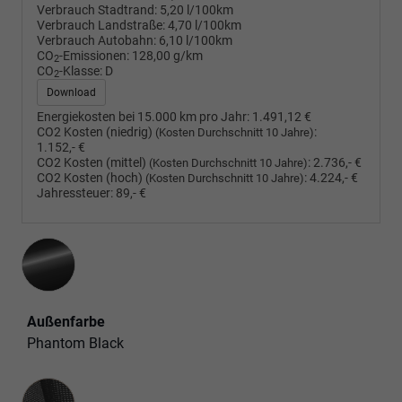
Verbrauch Stadtrand:
5,20 l/100km
Verbrauch Landstraße:
4,70 l/100km
Verbrauch Autobahn:
6,10 l/100km
CO
-Emissionen:
128,00 g/km
2
CO
-Klasse:
D
2
Download
Energiekosten bei 15.000 km pro Jahr:
1.491,12 €
CO2 Kosten (niedrig)
:
(Kosten Durchschnitt 10 Jahre)
1.152,- €
CO2 Kosten (mittel)
:
2.736,- €
(Kosten Durchschnitt 10 Jahre)
CO2 Kosten (hoch)
:
4.224,- €
(Kosten Durchschnitt 10 Jahre)
Jahressteuer:
89,- €
Außenfarbe
Phantom Black
Innenausstattung