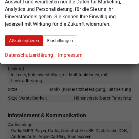
Auswahl und verarbeiten nur die Daten für Marketing,
Parksensoren hinten
Analytics und Personalisierung, für die Sie uns Ihr
Tagfahrlicht
Einverständnis geben. Sie können Ihre Einwilligung
jederzeit mit Wirkung für die Zukunft widerrufen.
Geschwindigkeitserkennung
Alle akzeptieren
Einstellungen
Innen
Fensterheber
elektrisch
Datenschutzerklärung
Impressum
Klimatisierung
Klimaanlage manuell
Lenkrad
in Leder, höhenverstellbar, mit Multifunktionen, mit
Lenkradheizung
Sitze
Isofix (Kindersitzbefestigung), Sitzheizung
Sitze: Verstellbarkeit
Höhenverstellbarer Fahrersitz
Infotainment & Kommunikation
Audioanlage
Radio/MP3-Player, Radio, Schnittstelle USB, Digitalradio DAB,
Android Auto, Apple CarPlay, Touchscreen