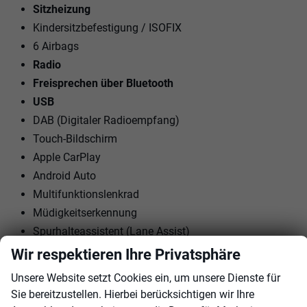
Sitzheizung
Kindersitzbefestigung / ISOFIX
6 Airbags
Radio
Freisprechen über Bluetooth
USB
DAB (Digitaler Radioempfang)
Touch-Bildschirm
Apple CarPlay
Android Auto
Multifunktionslenkrad
Müdigkeitserkennung
Spurhalteassistent (Lane Assist)
Fernlichtregulierung (Light Assist)
Wir respektieren Ihre Privatsphäre
Umfeldbeobachtungssystem (Front Assist)
Unsere Website setzt Cookies ein, um unsere Dienste für
Außenspiegel: elektrisch, beheizbar
Sie bereitzustellen. Hierbei berücksichtigen wir Ihre
Rückfahrkamera