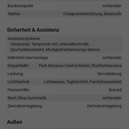
Bordcomputer
vorhanden
Telefon
Freisprecheinrichtung, Bluetooth
Sicherheit & Assistenz
Assistenzsysteme
Tempomat, Tempomat mit Lenkradkontrolle,
Spurhalteassistent, Müdigkeitserkennungs-Sensor
Diebstahl-Alarmanlage
vorhanden
Einparkhilfe
Park Distance Control hinten, Rückfahrkamera
Lenkung
Servolenkung
Lichttechnik
Lichtsensor, Tagfahrlicht, Fernlichtassistent
Pannenhilfe
Notrad
Start/Stop-Automatik
vorhanden
Zentralverriegelung
Zentralverriegelung
Außen