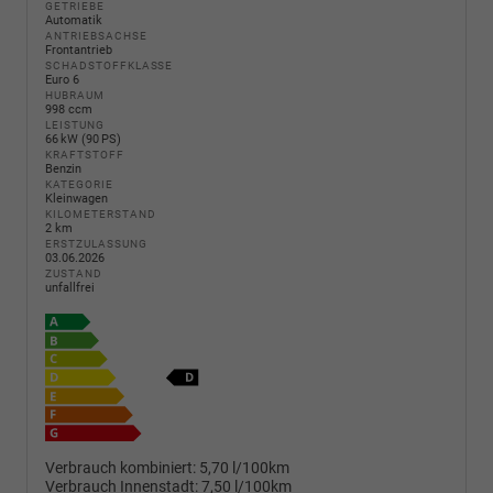
GETRIEBE
Automatik
ANTRIEBSACHSE
Frontantrieb
SCHADSTOFFKLASSE
Euro 6
HUBRAUM
998 ccm
LEISTUNG
66 kW (90 PS)
KRAFTSTOFF
Benzin
KATEGORIE
Kleinwagen
KILOMETERSTAND
2 km
ERSTZULASSUNG
03.06.2026
ZUSTAND
unfallfrei
Verbrauch kombiniert:
5,70 l/100km
Verbrauch Innenstadt:
7,50 l/100km