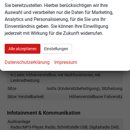
Rückfahrkamera
Sie bereitzustellen. Hierbei berücksichtigen wir Ihre
Parksensoren hinten
Auswahl und verarbeiten nur die Daten für Marketing,
Analytics und Personalisierung, für die Sie uns Ihr
Tagfahrlicht
Einverständnis geben. Sie können Ihre Einwilligung
Geschwindigkeitserkennung
jederzeit mit Wirkung für die Zukunft widerrufen.
Innen
Alle akzeptieren
Einstellungen
Fensterheber
elektrisch
Klimatisierung
Klimaanlage manuell
Datenschutzerklärung
Impressum
Lenkrad
in Leder, höhenverstellbar, mit Multifunktionen, mit
Lenkradheizung
Sitze
Isofix (Kindersitzbefestigung), Sitzheizung
Sitze: Verstellbarkeit
Höhenverstellbarer Fahrersitz
Infotainment & Kommunikation
Audioanlage
Radio/MP3-Player, Radio, Schnittstelle USB, Digitalradio DAB,