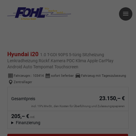
Hyundai i20
1.0 T-GDI 90PS 5-türig Sitzheizung
Lenkradheizung Rückf.Kamera PDC Klima Apple CarPlay
Android Auto Tempomat Touchscreen
Fahrzeugnr.:
103414
sofort lieferbar
Fahrzeug mit Tageszulassung
Zentrallager
23.150,– €
Gesamtpreis
incl. 19% MwSt., den Kosten für Überführung und Zulassungspapieren
205,– €
mtl.
Finanzierung