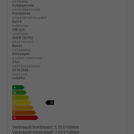
GETRIEBE
Schaltgetriebe
ANTRIEBSACHSE
Frontantrieb
SCHADSTOFFKLASSE
Euro 6
HUBRAUM
998 ccm
LEISTUNG
66 kW (90 PS)
KRAFTSTOFF
Benzin
KATEGORIE
Kleinwagen
KILOMETERSTAND
2 km
ERSTZULASSUNG
03.06.2026
ZUSTAND
unfallfrei
Verbrauch kombiniert:
5,70 l/100km
Verbrauch Innenstadt:
7,20 l/100km