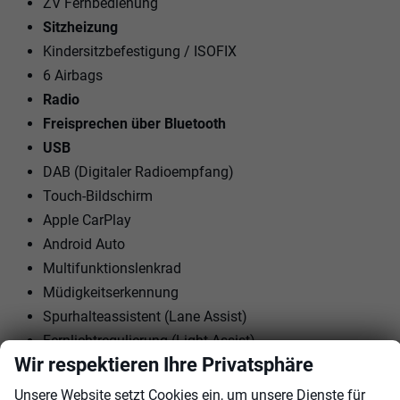
ZV Fernbedienung
Sitzheizung
Kindersitzbefestigung / ISOFIX
6 Airbags
Radio
Freisprechen über Bluetooth
USB
DAB (Digitaler Radioempfang)
Touch-Bildschirm
Apple CarPlay
Android Auto
Multifunktionslenkrad
Müdigkeitserkennung
Spurhalteassistent (Lane Assist)
Fernlichtregulierung (Light Assist)
Wir respektieren Ihre Privatsphäre
Umfeldbeobachtungssystem (Front Assist)
Außenspiegel: elektrisch
Unsere Website setzt Cookies ein, um unsere Dienste für