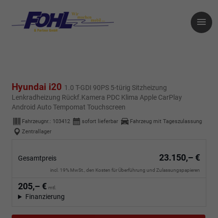
Hyundai i20
1.0 T-GDI 90PS 5-türig Sitzheizung
Lenkradheizung Rückf.Kamera PDC Klima Apple CarPlay
Android Auto Tempomat Touchscreen
Fahrzeugnr.:
103412
sofort lieferbar
Fahrzeug mit Tageszulassung
Zentrallager
23.150,– €
Gesamtpreis
incl. 19% MwSt., den Kosten für Überführung und Zulassungspapieren
205,– €
mtl.
Finanzierung