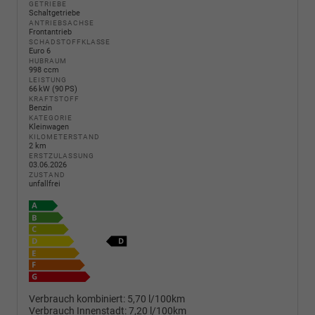
GETRIEBE
Schaltgetriebe
ANTRIEBSACHSE
Frontantrieb
SCHADSTOFFKLASSE
Euro 6
HUBRAUM
998 ccm
LEISTUNG
66 kW (90 PS)
KRAFTSTOFF
Benzin
KATEGORIE
Kleinwagen
KILOMETERSTAND
2 km
ERSTZULASSUNG
03.06.2026
ZUSTAND
unfallfrei
Verbrauch kombiniert:
5,70 l/100km
Verbrauch Innenstadt:
7,20 l/100km