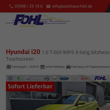
03588 / 25 18 0
info@autohaus-fohl.de
Hyundai i20
1.0 T-GDI 90PS 5-türig Sitzh
Touchscreen
Fahrzeugnr.:
103410
sofort lieferbar
Fahrzeug mit Tageszulassun