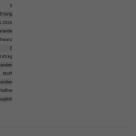
5
5-türig
6.2026
rantie
chwarz
2
145 kg
handen
Stoff
handen
fallfrei
auglich