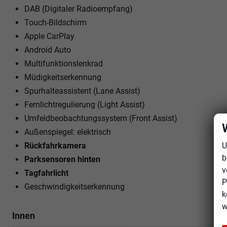
DAB (Digitaler Radioempfang)
Touch-Bildschirm
Apple CarPlay
Android Auto
Multifunktionslenkrad
Müdigkeitserkennung
Spurhalteassistent (Lane Assist)
Fernlichtregulierung (Light Assist)
Umfeldbeobachtungssystem (Front Assist)
Außenspiegel: elektrisch
Rückfahrkamera
U
b
Parksensoren hinten
v
Tagfahrlicht
P
Geschwindigkeitserkennung
k
w
Innen