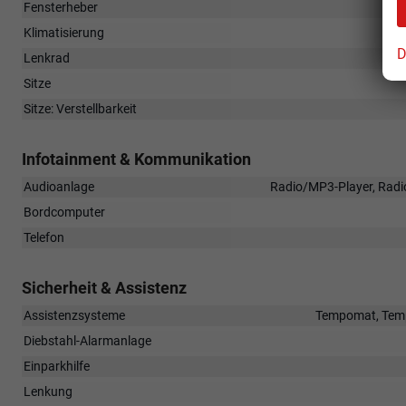
Fensterheber
Klimatisierung
D
Lenkrad
Sitze
Sitze: Verstellbarkeit
Infotainment & Kommunikation
Audioanlage
Radio/MP3-Player, Radio
Bordcomputer
Telefon
Sicherheit & Assistenz
Assistenzsysteme
Tempomat, Temp
Diebstahl-Alarmanlage
Einparkhilfe
Lenkung