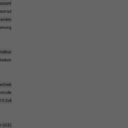
sistent
Notrad
handen
dienung
tellbar
heiben
antrieb
ntrolle
15 Zoll
 (ICE)