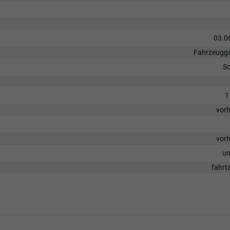
03.0
Fahrzeugga
S
1
vor
vor
un
fahrt