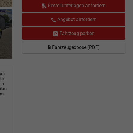
Bestellunterlagen anfordern
Angebot anfordern
Fahrzeug parken
Fahrzeugexpose (PDF)
0km
0km
km
00km
km