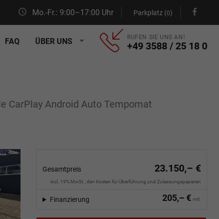
Mo.-Fr.: 9:00–17:00 Uhr
Parkplatz (
)
0
RUFEN SIE UNS AN!
FAQ
ÜBER UNS
+49 3588 / 25 18 0
ple CarPlay Android Auto Tempomat
23.150,– €
Gesamtpreis
incl. 19% MwSt., den Kosten für Überführung und Zulassungspapieren
205,– €
Finanzierung
mtl.