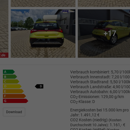
+17
Verbrauch kombiniert:
5,70 l/10
Verbrauch Innenstadt:
7,20 l/10
Verbrauch Stadtrand:
5,50 l/100
Verbrauch Landstraße:
4,90 l/1
Verbrauch Autobahn:
6,00 l/100
CO
-Emissionen:
129,00 g/km
2
CO
-Klasse:
D
2
Energiekosten bei 15.000 km pro
Download
Jahr:
1.491,12 €
CO2 Kosten (niedrig)
(Kosten
:
1.161,- €
Durchschnitt 10 Jahre)
CO2 Kosten (mittel)
(Kosten