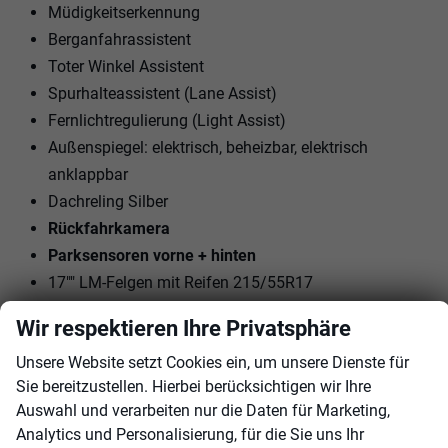
Müdigkeitserkennung
Berganfahrassistent
Toter Winkel Assistent
Spurhalteassistent (Lane Assist)
Fernlichtregulierung (Light Assist)
Außenspiegel: elektrisch, beheizbar, elektrisch
anklappbar
Dachreling Silber
Rückfahrkamera
Parksensoren vorne + hinten
17"" LM-Felgen mit Reifen 215/55R17
Nebelscheinwerfer vorne
Wir respektieren Ihre Privatsphäre
Tagfahrlicht mit LED
Unsere Website setzt Cookies ein, um unsere Dienste für
Geschwindigkeitserkennung
Sie bereitzustellen. Hierbei berücksichtigen wir Ihre
Pre-Collision-Asstistent
Auswahl und verarbeiten nur die Daten für Marketing,
Rückwärts-Brems-Assistent
Analytics und Personalisierung, für die Sie uns Ihr
Warnung Querverkehr