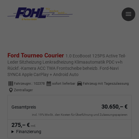
Ford Tourneo Courier
1.0 EcoBoost 125PS Active Teil-
Leder Sitzheizung Lenkradheizung Klimaautomatik PDC v+h
Rückf.-Kamera ACC TWA Frontscheibe beheizb. Ford-Navi
SYNC4 Apple CarPlay + Android Auto
Fahrzeugnr.:
102378
sofort lieferbar
Fahrzeug mit Tageszulassung
Zentrallager
30.650,– €
Gesamtpreis
incl. 19% MwSt., den Kosten für Überführung und Zulassungspapieren
275,– €
mtl.
Finanzierung