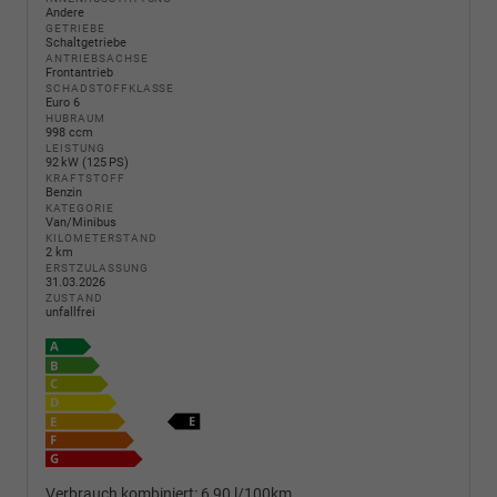
Andere
GETRIEBE
Schaltgetriebe
ANTRIEBSACHSE
Frontantrieb
SCHADSTOFFKLASSE
Euro 6
HUBRAUM
998 ccm
LEISTUNG
92 kW (125 PS)
KRAFTSTOFF
Benzin
KATEGORIE
Van/Minibus
KILOMETERSTAND
2 km
ERSTZULASSUNG
31.03.2026
ZUSTAND
unfallfrei
Verbrauch kombiniert:
6,90 l/100km