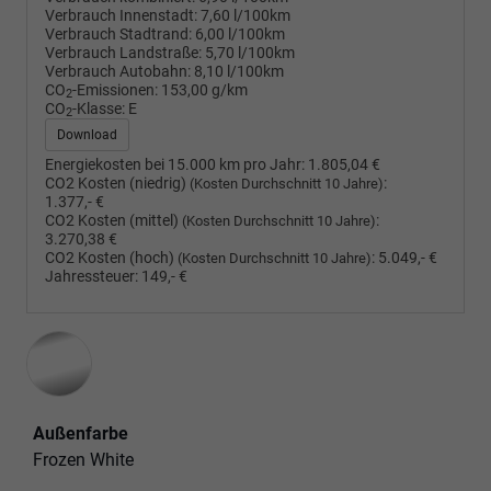
Verbrauch Innenstadt:
7,60 l/100km
Verbrauch Stadtrand:
6,00 l/100km
Verbrauch Landstraße:
5,70 l/100km
Verbrauch Autobahn:
8,10 l/100km
CO
-Emissionen:
153,00 g/km
2
CO
-Klasse:
E
2
Download
Energiekosten bei 15.000 km pro Jahr:
1.805,04 €
CO2 Kosten (niedrig)
:
(Kosten Durchschnitt 10 Jahre)
1.377,- €
CO2 Kosten (mittel)
:
(Kosten Durchschnitt 10 Jahre)
3.270,38 €
CO2 Kosten (hoch)
:
5.049,- €
(Kosten Durchschnitt 10 Jahre)
Jahressteuer:
149,- €
Außenfarbe
Frozen White