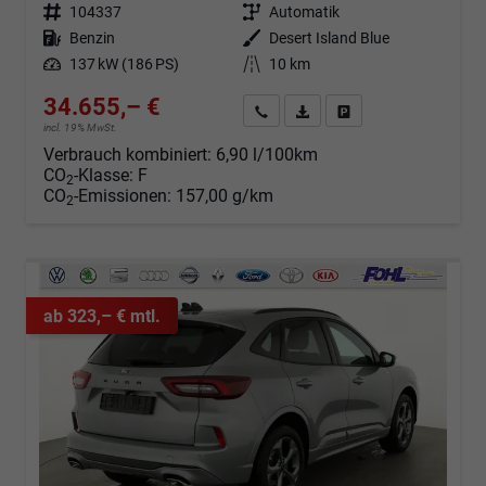
Fahrzeugnr.
104337
Getriebe
Automatik
Kraftstoff
Benzin
Außenfarbe
Desert Island Blue
Leistung
137 kW (186 PS)
Kilometerstand
10 km
34.655,– €
Angebot anfordern
Fahrzeugexpose (PDF)
Fahrzeug parken
incl. 19% MwSt.
Verbrauch kombiniert:
6,90 l/100km
CO
-Klasse:
F
2
CO
-Emissionen:
157,00 g/km
2
ab 323,– € mtl.