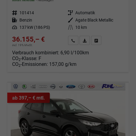
sofort lieferbar
Neuwagen
Fahrzeugnr.
101414
Getriebe
Automatik
Kraftstoff
Benzin
Außenfarbe
Agate Black Metallic
Leistung
137 kW (186 PS)
Kilometerstand
10 km
36.155,– €
Angebot anfordern
Fahrzeugexpose (PDF)
Fahrzeug parken
incl. 19% MwSt.
Verbrauch kombiniert:
6,90 l/100km
CO
-Klasse:
F
2
CO
-Emissionen:
157,00 g/km
2
ab 397,– € mtl.