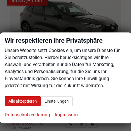
ab 337,– € mtl.
Wir respektieren Ihre Privatsphäre
Unsere Website setzt Cookies ein, um unsere Dienste für
Sie bereitzustellen. Hierbei berücksichtigen wir Ihre
Auswahl und verarbeiten nur die Daten für Marketing,
Analytics und Personalisierung, für die Sie uns Ihr
Ford Kuga
Einverständnis geben. Sie können Ihre Einwilligung
ST-Line 1.5 EcoBoost ST-Line, Navi, AHK, LED, Kamera, Winter, FS beheizbar, 5 J.-Garantie
sofort lieferbar
Neuwagen
jederzeit mit Wirkung für die Zukunft widerrufen.
Fahrzeugnr.
100925
Getriebe
Automatik
Alle akzeptieren
Einstellungen
Kraftstoff
Benzin
Außenfarbe
Magnetic Metallic
Leistung
137 kW (186 PS)
Kilometerstand
10 km
Datenschutzerklärung
Impressum
36.155,– €
Angebot anfordern
Fahrzeugexpose (PDF)
Fahrzeug parken
incl. 19% MwSt.