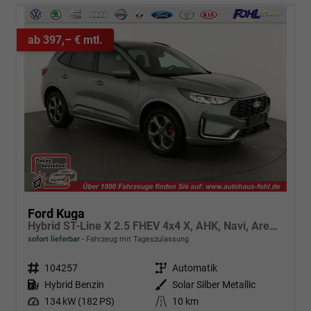
ab 397,– € mtl.
Ford Kuga
Hybrid ST-Line X 2.5 FHEV 4x4 X, AHK, Navi, AreaView, Sound, Side, el. Klappe, Winter, 5 J.-Garantie
sofort lieferbar
Fahrzeug mit Tageszulassung
Fahrzeugnr.
104257
Getriebe
Automatik
Kraftstoff
Hybrid Benzin
Außenfarbe
Solar Silber Metallic
Leistung
134 kW (182 PS)
Kilometerstand
10 km