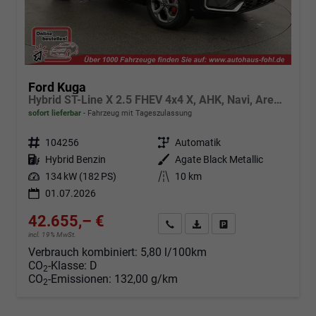
Ford Kuga
Hybrid ST-Line X 2.5 FHEV 4x4 X, AHK, Navi, AreaView, Sound, Side, el. Klappe, Winter, 5 J.-Garantie
sofort lieferbar
Fahrzeug mit Tageszulassung
Fahrzeugnr.
104256
Getriebe
Automatik
Kraftstoff
Hybrid Benzin
Außenfarbe
Agate Black Metallic
Leistung
134 kW (182 PS)
Kilometerstand
10 km
01.07.2026
42.655,– €
Angebot anfordern
Fahrzeugexpose (PDF)
Fahrzeug parken
incl. 19% MwSt.
Verbrauch kombiniert:
5,80 l/100km
CO
-Klasse:
D
2
CO
-Emissionen:
132,00 g/km
2