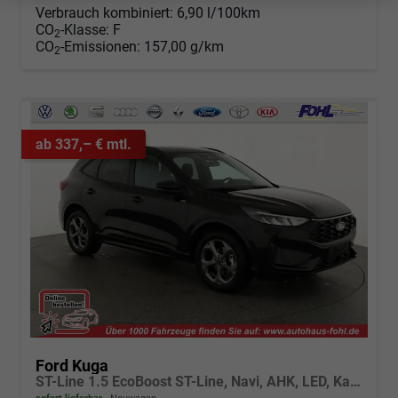
Verbrauch kombiniert:
6,90 l/100km
CO
-Klasse:
F
2
CO
-Emissionen:
157,00 g/km
2
ab 337,– € mtl.
Ford Kuga
ST-Line 1.5 EcoBoost ST-Line, Navi, AHK, LED, Kamera, Winter, FS beheizbar, 5 J.-Garantie