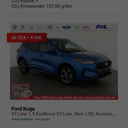
CO
-Klasse:
F
2
CO
-Emissionen:
157,00 g/km
2
ab 323,– € mtl.
Ford Kuga
ST-Line 1.5 EcoBoost ST-Line, Navi, LED, Kamera, Winter, FS beheizbar
sofort lieferbar
Neuwagen