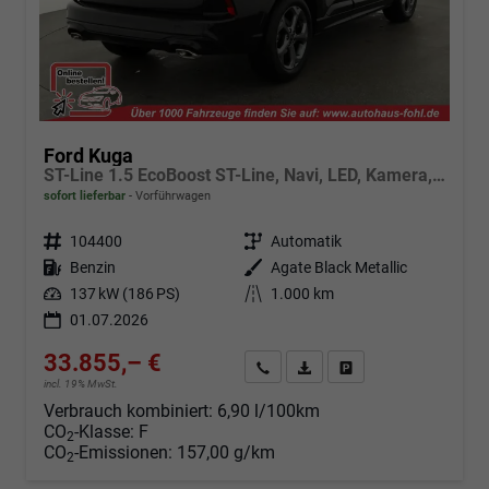
Ford Kuga
ST-Line 1.5 EcoBoost ST-Line, Navi, LED, Kamera, Winter, FS beheizbar
sofort lieferbar
Vorführwagen
Fahrzeugnr.
104400
Getriebe
Automatik
Kraftstoff
Benzin
Außenfarbe
Agate Black Metallic
Leistung
137 kW (186 PS)
Kilometerstand
1.000 km
01.07.2026
33.855,– €
Angebot anfordern
Fahrzeugexpose (PDF)
Fahrzeug parken
incl. 19% MwSt.
Verbrauch kombiniert:
6,90 l/100km
CO
-Klasse:
F
2
CO
-Emissionen:
157,00 g/km
2