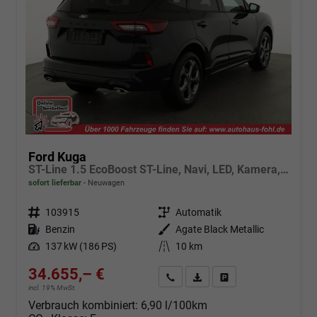
Ford Kuga
ST-Line 1.5 EcoBoost ST-Line, Navi, LED, Kamera, Winter, FS beheizbar
sofort lieferbar
Neuwagen
Fahrzeugnr.
103915
Getriebe
Automatik
Kraftstoff
Benzin
Außenfarbe
Agate Black Metallic
Leistung
137 kW (186 PS)
Kilometerstand
10 km
34.655,– €
Angebot anfordern
Fahrzeugexpose (PDF)
Fahrzeug parken
incl. 19% MwSt.
Verbrauch kombiniert:
6,90 l/100km