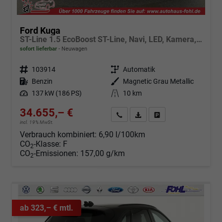
Ford Kuga
ST-Line 1.5 EcoBoost ST-Line, Navi, LED, Kamera, Winter, FS beheizbar
sofort lieferbar
Neuwagen
Fahrzeugnr.
103914
Getriebe
Automatik
Kraftstoff
Benzin
Außenfarbe
Magnetic Grau Metallic
Leistung
137 kW (186 PS)
Kilometerstand
10 km
34.655,– €
Angebot anfordern
Fahrzeugexpose (PDF)
Fahrzeug parken
incl. 19% MwSt.
Verbrauch kombiniert:
6,90 l/100km
CO
-Klasse:
F
2
CO
-Emissionen:
157,00 g/km
2
ab 323,– € mtl.