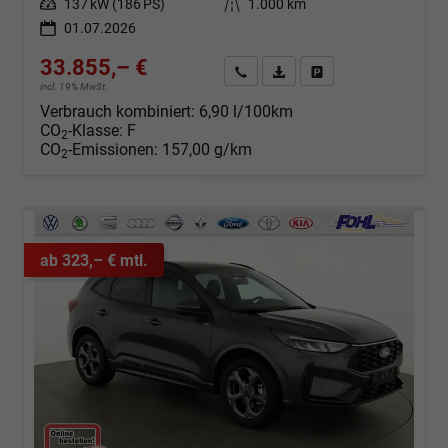
Leistung
137 kW (186 PS)
Kilometerstand
1.000 km
01.07.2026
33.855,– €
Angebot anfordern
Fahrzeugexpose (PDF)
Fahrzeug parken
incl. 19% MwSt.
Verbrauch kombiniert:
6,90 l/100km
CO
-Klasse:
F
2
CO
-Emissionen:
157,00 g/km
2
ab 323,– € mtl.