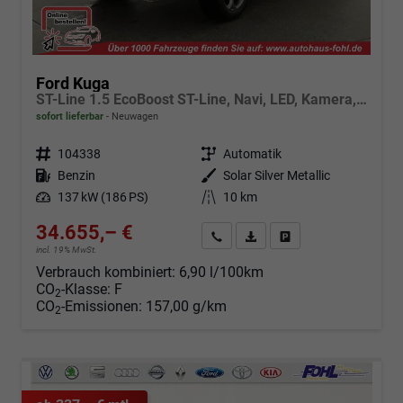
Ford Kuga
ST-Line 1.5 EcoBoost ST-Line, Navi, LED, Kamera, Winter, FS beheizbar, 5 J.-Garantie
sofort lieferbar
Neuwagen
Fahrzeugnr.
104338
Getriebe
Automatik
Kraftstoff
Benzin
Außenfarbe
Solar Silver Metallic
Leistung
137 kW (186 PS)
Kilometerstand
10 km
34.655,– €
Angebot anfordern
Fahrzeugexpose (PDF)
Fahrzeug parken
incl. 19% MwSt.
Verbrauch kombiniert:
6,90 l/100km
CO
-Klasse:
F
2
CO
-Emissionen:
157,00 g/km
2