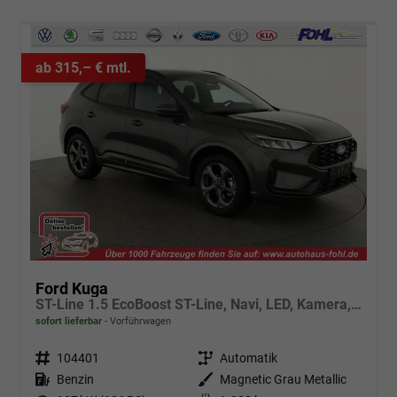
ab 315,– € mtl.
Ford Kuga
ST-Line 1.5 EcoBoost ST-Line, Navi, LED, Kamera, Winter, FS beheizbar
sofort lieferbar
Vorführwagen
Fahrzeugnr.
104401
Getriebe
Automatik
Kraftstoff
Benzin
Außenfarbe
Magnetic Grau Metallic