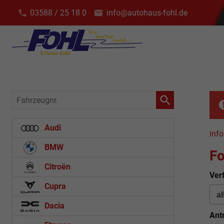
03588 / 25 18 0
info@autohaus-fohl.de
Fahrzeugnr.
Audi
info
BMW
Fo
Citroën
Ver
Cupra
Dacia
Ant