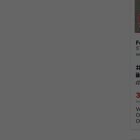
F
so
Fahrz
Kraf
Leis
3
in
V
C
C