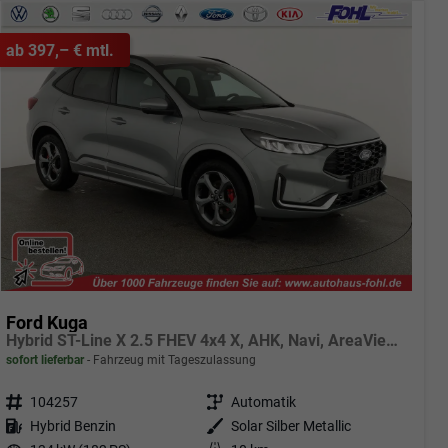
ab 397,– € mtl.
Ford Kuga
Hybrid ST-Line X 2.5 FHEV 4x4 X, AHK, Navi, AreaView, Sound, Side, el. Klappe, Winter, 5 J.-Garantie
sofort lieferbar
Fahrzeug mit Tageszulassung
Fahrzeugnr.
104257
Getriebe
Automatik
Kraftstoff
Hybrid Benzin
Außenfarbe
Solar Silber Metallic