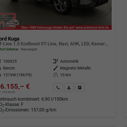
ord Kuga
ST-Line 1.5 EcoBoost ST-Line, Navi, AHK, LED, Kamera, Winter, FS beheizbar, 5 J.-Garantie
fort lieferbar
Neuwagen
eugnr.
100925
Getriebe
Automatik
tstoff
Benzin
Außenfarbe
Magnetic Metallic
tung
137 kW (186 PS)
Kilometerstand
10 km
6.155,– €
Angebot anfordern
Fahrzeugexpose (PDF)
Fahrzeug parken
cl. 19% MwSt.
erbrauch kombiniert:
6,90 l/100km
O
-Klasse:
F
2
O
-Emissionen:
157,00 g/km
2