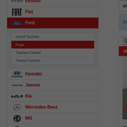
Etrusco
Fiat
I
Ford
Grand Tourneo
Kuga
a
Tourneo Courier
Transit Custom
Hyundai
Jaecoo
Kia
Mercedes-Benz
MG