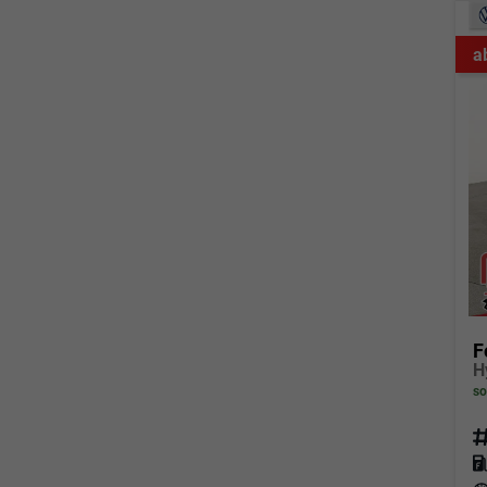
a
F
so
Fahrz
Kraf