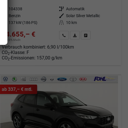
Fahrzeugnr.
104338
Getriebe
Automatik
Kraftstoff
Benzin
Außenfarbe
Solar Silver Metallic
Leistung
137 kW (186 PS)
Kilometerstand
10 km
34.655,– €
Angebot anfordern
Fahrzeugexpose (PDF)
Fahrzeug parken
incl. 19% MwSt.
Verbrauch kombiniert:
6,90 l/100km
CO
-Klasse:
F
2
CO
-Emissionen:
157,00 g/km
2
ab 337,– € mtl.