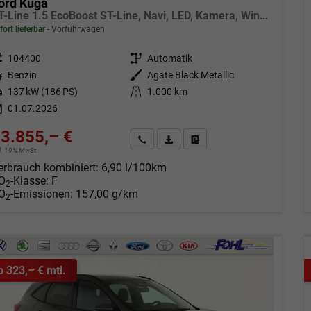
ord Kuga
ST-Line 1.5 EcoBoost ST-Line, Navi, LED, Kamera, Winter, FS beheizbar
fort lieferbar
Vorführwagen
eugnr.
104400
Getriebe
Automatik
tstoff
Benzin
Außenfarbe
Agate Black Metallic
tung
137 kW (186 PS)
Kilometerstand
1.000 km
01.07.2026
3.855,– €
Angebot anfordern
Fahrzeugexpose (PDF)
Fahrzeug parken
cl. 19% MwSt.
erbrauch kombiniert:
6,90 l/100km
O
-Klasse:
F
2
O
-Emissionen:
157,00 g/km
2
b 323,– € mtl.