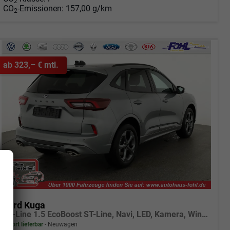
2
CO
-Emissionen:
157,00 g/km
2
ab 323,– € mtl.
Ford Kuga
ST-Line 1.5 EcoBoost ST-Line, Navi, LED, Kamera, Winter, FS beheizbar, 5 J.-Garantie
sofort lieferbar
Neuwagen