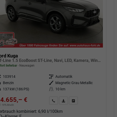
ord Kuga
ST-Line 1.5 EcoBoost ST-Line, Navi, LED, Kamera, Winter, FS beheizbar
fort lieferbar
Neuwagen
eugnr.
103914
Getriebe
Automatik
tstoff
Benzin
Außenfarbe
Magnetic Grau Metallic
tung
137 kW (186 PS)
Kilometerstand
10 km
4.655,– €
Angebot anfordern
Fahrzeugexpose (PDF)
Fahrzeug parken
cl. 19% MwSt.
erbrauch kombiniert:
6,90 l/100km
O
-Klasse:
F