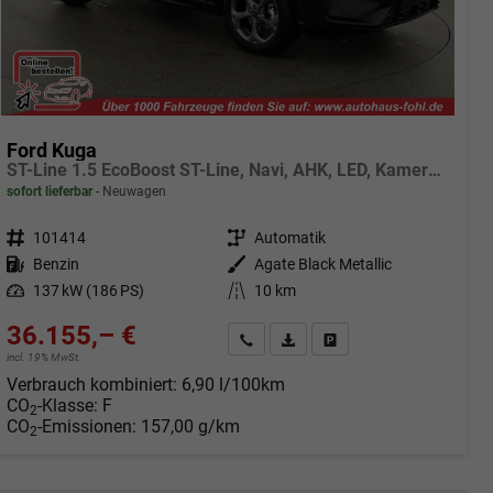
Ford Kuga
ST-Line 1.5 EcoBoost ST-Line, Navi, AHK, LED, Kamera, Winter, FS beheizbar, 5 J.-Garantie
sofort lieferbar
Neuwagen
Fahrzeugnr.
101414
Getriebe
Automatik
Kraftstoff
Benzin
Außenfarbe
Agate Black Metallic
Leistung
137 kW (186 PS)
Kilometerstand
10 km
36.155,– €
Angebot anfordern
Fahrzeugexpose (PDF)
Fahrzeug parken
incl. 19% MwSt.
Verbrauch kombiniert:
6,90 l/100km
CO
-Klasse:
F
2
CO
-Emissionen:
157,00 g/km
2