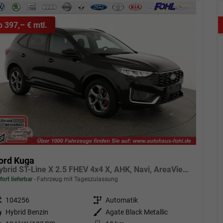
b 397,– € mtl.
ord Kuga
Hybrid ST-Line X 2.5 FHEV 4x4 X, AHK, Navi, AreaView, Sound, Side, el. Klappe, Winter, 5 J.-Garantie
fort lieferbar
Fahrzeug mit Tageszulassung
eugnr.
104256
Getriebe
Automatik
tstoff
Hybrid Benzin
Außenfarbe
Agate Black Metallic