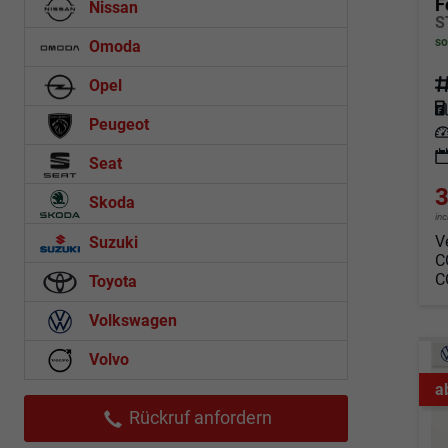
F
Nissan
so
Omoda
Fahrz
Opel
Kraf
Peugeot
Leis
Seat
3
Skoda
in
V
Suzuki
C
C
Toyota
Volkswagen
Volvo
a
Rückruf anfordern