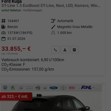
Ford Kuga
ST-Line 1.5 EcoBoost ST-Line, Navi, LED, Kamera, Winter, FS beheizbar
sofort lieferbar
Vorführwagen
Fahrzeugnr.
104401
Getriebe
Automatik
Kraftstoff
Benzin
Außenfarbe
Magnetic Grau Metallic
Leistung
137 kW (186 PS)
Kilometerstand
1.000 km
01.07.2026
33.855,– €
Angebot anfordern
Fahrzeugexpose (PDF)
Fahrzeug parken
incl. 19% MwSt.
Verbrauch kombiniert:
6,90 l/100km
CO
-Klasse:
F
2
CO
-Emissionen:
157,00 g/km
2
ab 323,– € mtl.