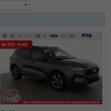
ab 315,– € mtl.