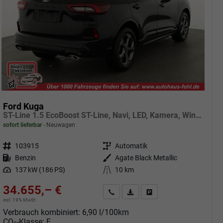
Ford Kuga
ST-Line 1.5 EcoBoost ST-Line, Navi, LED, Kamera, Winter, FS beheizbar
sofort lieferbar
Neuwagen
Fahrzeugnr.
103915
Getriebe
Automatik
Kraftstoff
Benzin
Außenfarbe
Agate Black Metallic
Leistung
137 kW (186 PS)
Kilometerstand
10 km
34.655,– €
Angebot anfordern
Fahrzeugexpose (PDF)
Fahrzeug parken
incl. 19% MwSt.
Verbrauch kombiniert:
6,90 l/100km
CO
-Klasse:
F