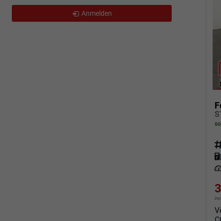
Anmelden
F
so
Fahrz
Kraf
Leis
3
in
V
C