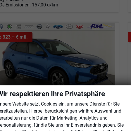
2
O
-Emissionen:
157,00 g/km
2
b 323,– € mtl.
Wir respektieren Ihre Privatsphäre
nsere Website setzt Cookies ein, um unsere Dienste für Sie
ereitzustellen. Hierbei berücksichtigen wir Ihre Auswahl und
ord Kuga
erarbeiten nur die Daten für Marketing, Analytics und
ST-Line 1.5 EcoBoost ST-Line, Navi, LED, Kamera, Winter, FS beheizbar
ersonalisierung, für die Sie uns Ihr Einverständnis geben. Sie
fort lieferbar
Neuwagen