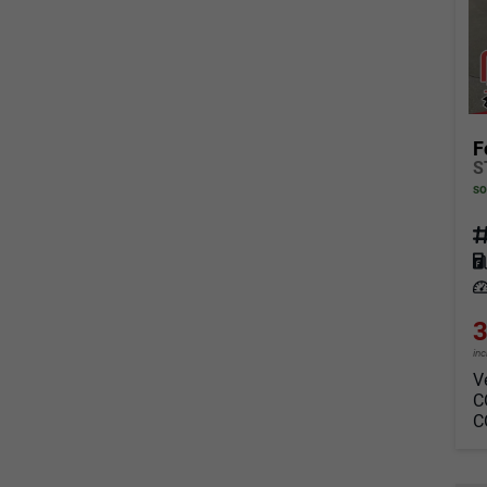
F
so
Fahrz
Kraf
Leis
3
in
V
C
C