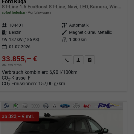
Ford Kuga
ST-Line 1.5 EcoBoost ST-Line, Navi, LED, Kamera, Winter, FS beheizbar
sofort lieferbar
Vorführwagen
Fahrzeugnr.
104401
Getriebe
Automatik
Kraftstoff
Benzin
Außenfarbe
Magnetic Grau Metallic
Leistung
137 kW (186 PS)
Kilometerstand
1.000 km
01.07.2026
33.855,– €
Angebot anfordern
Fahrzeugexpose (PDF)
Fahrzeug parken
incl. 19% MwSt.
Verbrauch kombiniert:
6,90 l/100km
CO
-Klasse:
F
2
CO
-Emissionen:
157,00 g/km
2
ab 323,– € mtl.