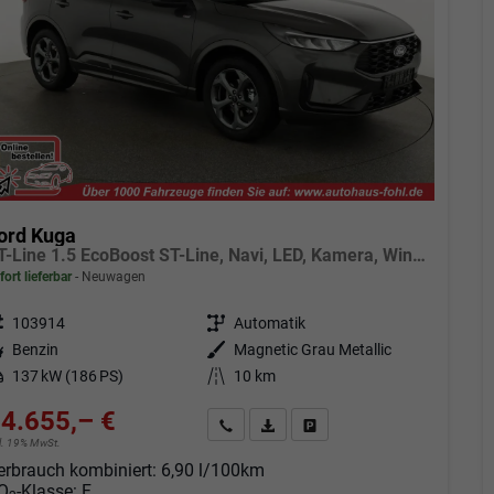
ord Kuga
ST-Line 1.5 EcoBoost ST-Line, Navi, LED, Kamera, Winter, FS beheizbar
fort lieferbar
Neuwagen
eugnr.
103914
Getriebe
Automatik
tstoff
Benzin
Außenfarbe
Magnetic Grau Metallic
tung
137 kW (186 PS)
Kilometerstand
10 km
4.655,– €
Angebot anfordern
Fahrzeugexpose (PDF)
Fahrzeug parken
cl. 19% MwSt.
erbrauch kombiniert:
6,90 l/100km
O
-Klasse:
F