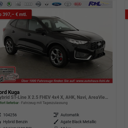
b 397,– € mtl.
ord Kuga
Hybrid ST-Line X 2.5 FHEV 4x4 X, AHK, Navi, AreaView, Sound, Side, el. Klappe, Winter, 5 J.-Garantie
fort lieferbar
Fahrzeug mit Tageszulassung
eugnr.
104256
Getriebe
Automatik
tstoff
Hybrid Benzin
Außenfarbe
Agate Black Metallic