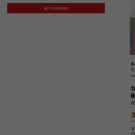
Anmelden
F
so
Fahrz
Kraf
Leis
3
in
V
C