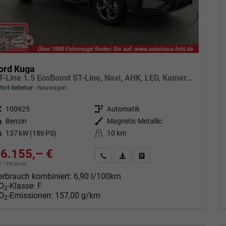
ord Kuga
ST-Line 1.5 EcoBoost ST-Line, Navi, AHK, LED, Kamera, Winter, FS beheizbar, 5 J.-Garantie
fort lieferbar
Neuwagen
eugnr.
100925
Getriebe
Automatik
tstoff
Benzin
Außenfarbe
Magnetic Metallic
tung
137 kW (186 PS)
Kilometerstand
10 km
6.155,– €
Angebot anfordern
Fahrzeugexpose (PDF)
Fahrzeug parken
cl. 19% MwSt.
erbrauch kombiniert:
6,90 l/100km
O
-Klasse:
F
2
O
-Emissionen:
157,00 g/km
2