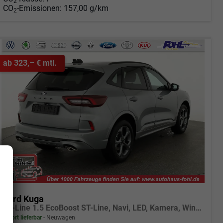
2
CO
-Emissionen:
157,00 g/km
2
ab 323,– € mtl.
Ford Kuga
ST-Line 1.5 EcoBoost ST-Line, Navi, LED, Kamera, Winter, FS beheizbar, 5 J.-Garantie
sofort lieferbar
Neuwagen