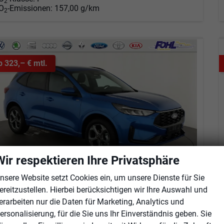
2
O
-Emissionen:
157,00 g/km
2
b 323,– € mtl.
Wir respektieren Ihre Privatsphäre
nsere Website setzt Cookies ein, um unsere Dienste für Sie
ereitzustellen. Hierbei berücksichtigen wir Ihre Auswahl und
ord Kuga
erarbeiten nur die Daten für Marketing, Analytics und
ST-Line 1.5 EcoBoost ST-Line, Navi, LED, Kamera, Winter, FS beheizbar
ersonalisierung, für die Sie uns Ihr Einverständnis geben. Sie
fort lieferbar
Neuwagen