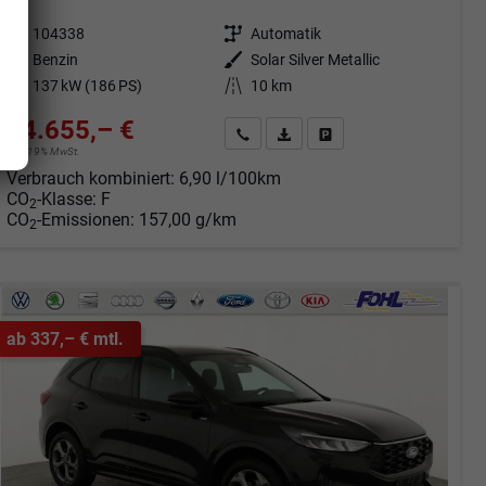
Fahrzeugnr.
104338
Getriebe
Automatik
Kraftstoff
Benzin
Außenfarbe
Solar Silver Metallic
Leistung
137 kW (186 PS)
Kilometerstand
10 km
34.655,– €
Angebot anfordern
Fahrzeugexpose (PDF)
Fahrzeug parken
incl. 19% MwSt.
Verbrauch kombiniert:
6,90 l/100km
CO
-Klasse:
F
2
CO
-Emissionen:
157,00 g/km
2
ab 337,– € mtl.