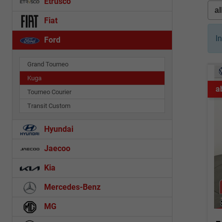
Etrusco
Fiat
I
Ford
Grand Tourneo
Kuga
a
Tourneo Courier
Transit Custom
Hyundai
Jaecoo
Kia
Mercedes-Benz
MG