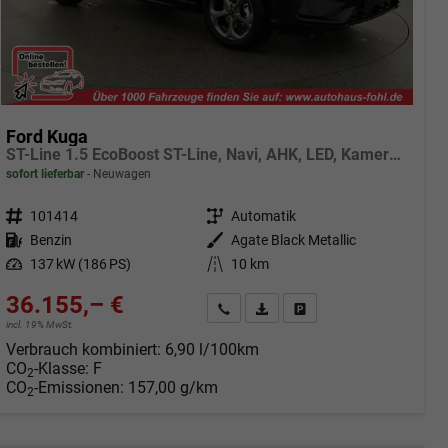
Ford Kuga
ST-Line 1.5 EcoBoost ST-Line, Navi, AHK, LED, Kamera, Winter, FS beheizbar, 5 J.-Garantie
sofort lieferbar
Neuwagen
Fahrzeugnr.
101414
Getriebe
Automatik
Kraftstoff
Benzin
Außenfarbe
Agate Black Metallic
Leistung
137 kW (186 PS)
Kilometerstand
10 km
36.155,– €
Angebot anfordern
Fahrzeugexpose (PDF)
Fahrzeug parken
incl. 19% MwSt.
Verbrauch kombiniert:
6,90 l/100km
CO
-Klasse:
F
2
CO
-Emissionen:
157,00 g/km
2