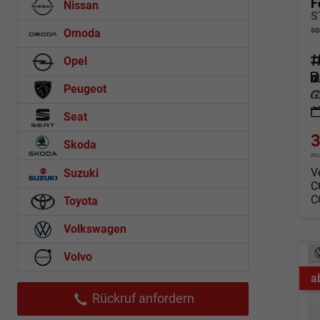
F
Nissan
so
Omoda
Fahrz
Opel
Kraf
Peugeot
Leis
Seat
3
Skoda
in
V
Suzuki
C
C
Toyota
Volkswagen
Volvo
a
Rückruf anfordern