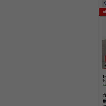
a
F
so
Fahrz
Kraf