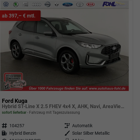
ab 397,– € mtl.
Ford Kuga
Hybrid ST-Line X 2.5 FHEV 4x4 X, AHK, Navi, AreaView, Sound, Side, el. Klappe, Winter, 5 J.-Garantie
sofort lieferbar
Fahrzeug mit Tageszulassung
Fahrzeugnr.
104257
Getriebe
Automatik
Kraftstoff
Hybrid Benzin
Außenfarbe
Solar Silber Metallic