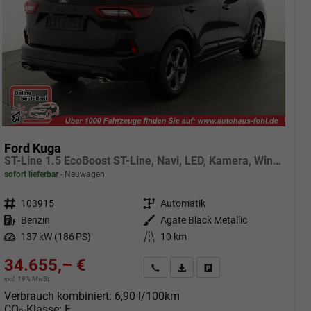
Ford Kuga
ST-Line 1.5 EcoBoost ST-Line, Navi, LED, Kamera, Winter, FS beheizbar
sofort lieferbar
Neuwagen
Fahrzeugnr.
103915
Getriebe
Automatik
Kraftstoff
Benzin
Außenfarbe
Agate Black Metallic
Leistung
137 kW (186 PS)
Kilometerstand
10 km
34.655,– €
Angebot anfordern
Fahrzeugexpose (PDF)
Fahrzeug parken
incl. 19% MwSt.
Verbrauch kombiniert:
6,90 l/100km
CO
-Klasse:
F