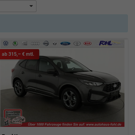
ab 315,– € mtl.