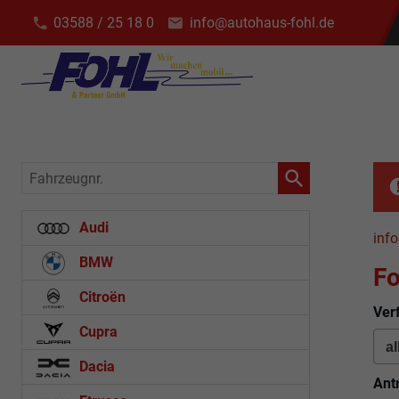
03588 / 25 18 0
info@autohaus-fohl.de
Fahrzeugnr.
Audi
info
BMW
Fo
Citroën
Ver
Cupra
Dacia
Ant