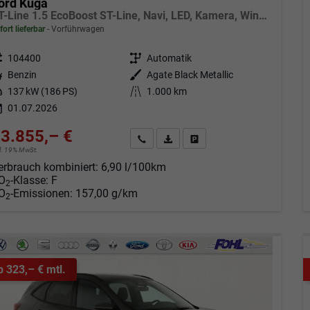
ord Kuga
ST-Line 1.5 EcoBoost ST-Line, Navi, LED, Kamera, Winter, FS beheizbar
fort lieferbar
Vorführwagen
eugnr.
104400
Getriebe
Automatik
tstoff
Benzin
Außenfarbe
Agate Black Metallic
tung
137 kW (186 PS)
Kilometerstand
1.000 km
01.07.2026
3.855,– €
Angebot anfordern
Fahrzeugexpose (PDF)
Fahrzeug parken
cl. 19% MwSt.
erbrauch kombiniert:
6,90 l/100km
O
-Klasse:
F
2
O
-Emissionen:
157,00 g/km
2
b 323,– € mtl.