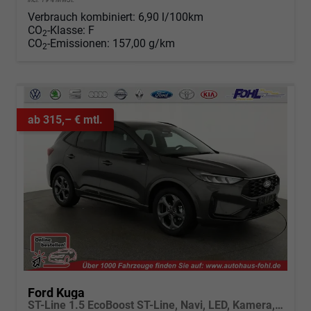
Verbrauch kombiniert:
6,90 l/100km
CO
-Klasse:
F
2
CO
-Emissionen:
157,00 g/km
2
ab 315,– € mtl.
Ford Kuga
ST-Line 1.5 EcoBoost ST-Line, Navi, LED, Kamera, Winter, FS beheizbar