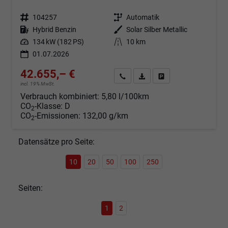
Fahrzeugnr.
104257
Getriebe
Automatik
Kraftstoff
Hybrid Benzin
Außenfarbe
Solar Silber Metallic
Leistung
134 kW (182 PS)
Kilometerstand
10 km
01.07.2026
42.655,– €
Angebot anfordern
Fahrzeugexpose (PDF)
Fahrzeug parken
incl. 19% MwSt.
Verbrauch kombiniert:
5,80 l/100km
CO
-Klasse:
D
2
CO
-Emissionen:
132,00 g/km
2
Datensätze pro Seite:
10
20
50
100
250
Seiten:
1
2