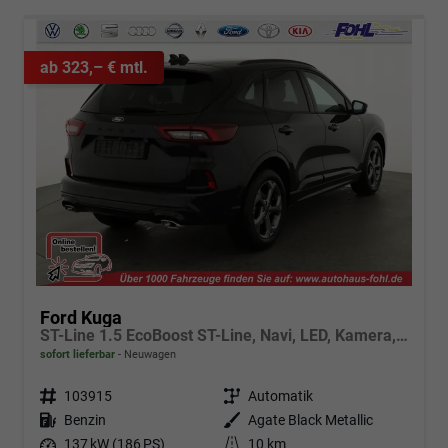
ab 323,– € mtl.
Ford Kuga
ST-Line 1.5 EcoBoost ST-Line, Navi, LED, Kamera, Winter, FS beheizbar
sofort lieferbar
Neuwagen
Fahrzeugnr.
103915
Getriebe
Automatik
Kraftstoff
Benzin
Außenfarbe
Agate Black Metallic
Leistung
137 kW (186 PS)
Kilometerstand
10 km