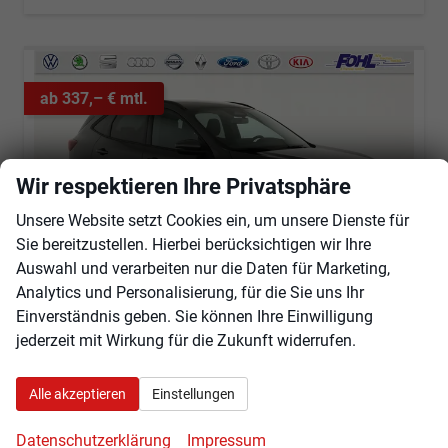
ab 337,– € mtl.
Wir respektieren Ihre Privatsphäre
Unsere Website setzt Cookies ein, um unsere Dienste für
Sie bereitzustellen. Hierbei berücksichtigen wir Ihre
Auswahl und verarbeiten nur die Daten für Marketing,
Analytics und Personalisierung, für die Sie uns Ihr
Einverständnis geben. Sie können Ihre Einwilligung
jederzeit mit Wirkung für die Zukunft widerrufen.
Ford Kuga
ST-Line 1.5 EcoBoost ST-Line, Navi, AHK, LED, Kamera, Winter, FS beheizbar, 5 J.-Garantie
sofort lieferbar
Neuwagen
Alle akzeptieren
Einstellungen
Fahrzeugnr.
100925
Getriebe
Automatik
Datenschutzerklärung
Impressum