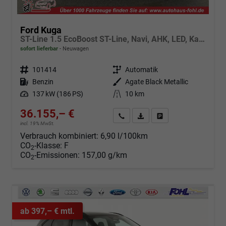
Ford Kuga
ST-Line 1.5 EcoBoost ST-Line, Navi, AHK, LED, Kamera, Winter, FS beheizbar, 5 J.-Garantie
sofort lieferbar
Neuwagen
Fahrzeugnr.
101414
Getriebe
Automatik
Kraftstoff
Benzin
Außenfarbe
Agate Black Metallic
Leistung
137 kW (186 PS)
Kilometerstand
10 km
36.155,– €
Angebot anfordern
Fahrzeugexpose (PDF)
Fahrzeug parken
incl. 19% MwSt.
Verbrauch kombiniert:
6,90 l/100km
CO
-Klasse:
F
2
CO
-Emissionen:
157,00 g/km
2
ab 397,– € mtl.