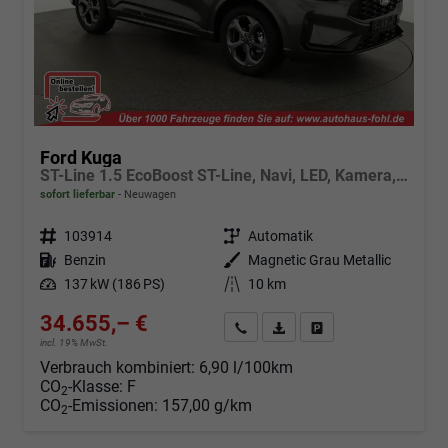
Ford Kuga
ST-Line 1.5 EcoBoost ST-Line, Navi, LED, Kamera, Winter, FS beheizbar
sofort lieferbar
Neuwagen
Fahrzeugnr.
103914
Getriebe
Automatik
Kraftstoff
Benzin
Außenfarbe
Magnetic Grau Metallic
Leistung
137 kW (186 PS)
Kilometerstand
10 km
34.655,– €
Angebot anfordern
Fahrzeugexpose (PDF)
Fahrzeug parken
incl. 19% MwSt.
Verbrauch kombiniert:
6,90 l/100km
CO
-Klasse:
F
2
CO
-Emissionen:
157,00 g/km
2