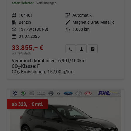
sofort lieferbar
Vorführwagen
Fahrzeugnr.
104401
Getriebe
Automatik
Kraftstoff
Benzin
Außenfarbe
Magnetic Grau Metallic
Leistung
137 kW (186 PS)
Kilometerstand
1.000 km
01.07.2026
33.855,– €
Angebot anfordern
Fahrzeugexpose (PDF)
Fahrzeug parken
incl. 19% MwSt.
Verbrauch kombiniert:
6,90 l/100km
CO
-Klasse:
F
2
CO
-Emissionen:
157,00 g/km
2
ab 323,– € mtl.