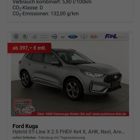
Verbrauch kombiniert:
5,80 l/100km
CO
-Klasse:
D
2
CO
-Emissionen:
132,00 g/km
2
ab 397,– € mtl.
Ford Kuga
Hybrid ST-Line X 2.5 FHEV 4x4 X, AHK, Navi, AreaView, Sound, Side, el. Klappe, Winter, 5 J.-Garantie
sofort lieferbar
Fahrzeug mit Tageszulassung