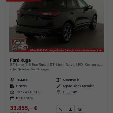
Ford Kuga
ST-Line 1.5 EcoBoost ST-Line, Navi, LED, Kamera, Winter, FS beheizbar
sofort lieferbar
Vorführwagen
Fahrzeugnr.
104400
Getriebe
Automatik
Kraftstoff
Benzin
Außenfarbe
Agate Black Metallic
Leistung
137 kW (186 PS)
Kilometerstand
1.000 km
01.07.2026
33.855,– €
Angebot anfordern
Fahrzeugexpose (PDF)
Fahrzeug parken
incl. 19% MwSt.