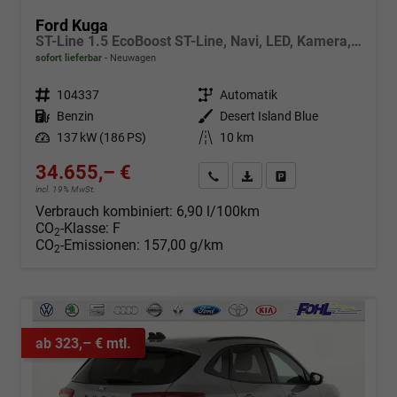
Ford Kuga
ST-Line 1.5 EcoBoost ST-Line, Navi, LED, Kamera, Winter, FS beheizbar
sofort lieferbar
Neuwagen
Fahrzeugnr.
104337
Getriebe
Automatik
Kraftstoff
Benzin
Außenfarbe
Desert Island Blue
Leistung
137 kW (186 PS)
Kilometerstand
10 km
34.655,– €
Angebot anfordern
Fahrzeugexpose (PDF)
Fahrzeug parken
incl. 19% MwSt.
Verbrauch kombiniert:
6,90 l/100km
CO
-Klasse:
F
2
CO
-Emissionen:
157,00 g/km
2
ab 323,– € mtl.