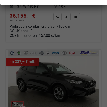
Kraftstoff
Benzin
Außenfarbe
Magnetic Metallic
Leistung
137 kW (186 PS)
Kilometerstand
10 km
36.155,– €
Angebot anfordern
Fahrzeugexpose (PDF)
Fahrzeug parken
incl. 19% MwSt.
Verbrauch kombiniert:
6,90 l/100km
CO
-Klasse:
F
2
CO
-Emissionen:
157,00 g/km
2
ab 337,– € mtl.