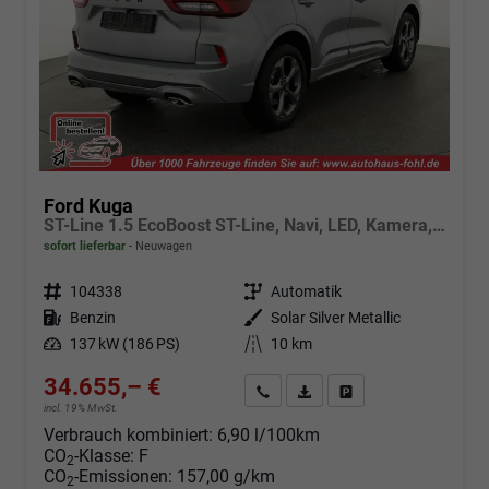
Ford Kuga
ST-Line 1.5 EcoBoost ST-Line, Navi, LED, Kamera, Winter, FS beheizbar, 5 J.-Garantie
sofort lieferbar
Neuwagen
Fahrzeugnr.
104338
Getriebe
Automatik
Kraftstoff
Benzin
Außenfarbe
Solar Silver Metallic
Leistung
137 kW (186 PS)
Kilometerstand
10 km
34.655,– €
Angebot anfordern
Fahrzeugexpose (PDF)
Fahrzeug parken
incl. 19% MwSt.
Verbrauch kombiniert:
6,90 l/100km
CO
-Klasse:
F
2
CO
-Emissionen:
157,00 g/km
2