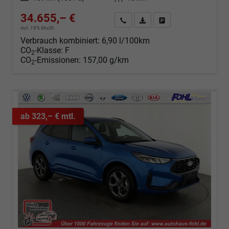
34.655,– €
Angebot anfordern
Fahrzeugexpose (PDF)
Fahrzeug parken
incl. 19% MwSt.
Verbrauch kombiniert:
6,90 l/100km
CO
-Klasse:
F
2
CO
-Emissionen:
157,00 g/km
2
ab 323,– € mtl.