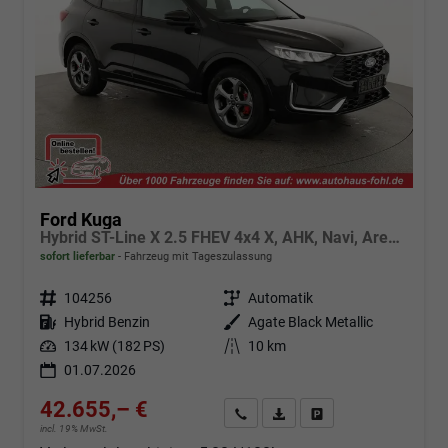
Ford Kuga
Hybrid ST-Line X 2.5 FHEV 4x4 X, AHK, Navi, AreaView, Sound, Side, el. Klappe, Winter, 5 J.-Garantie
sofort lieferbar
Fahrzeug mit Tageszulassung
Fahrzeugnr.
104256
Getriebe
Automatik
Kraftstoff
Hybrid Benzin
Außenfarbe
Agate Black Metallic
Leistung
134 kW (182 PS)
Kilometerstand
10 km
01.07.2026
42.655,– €
Angebot anfordern
Fahrzeugexpose (PDF)
Fahrzeug parken
incl. 19% MwSt.