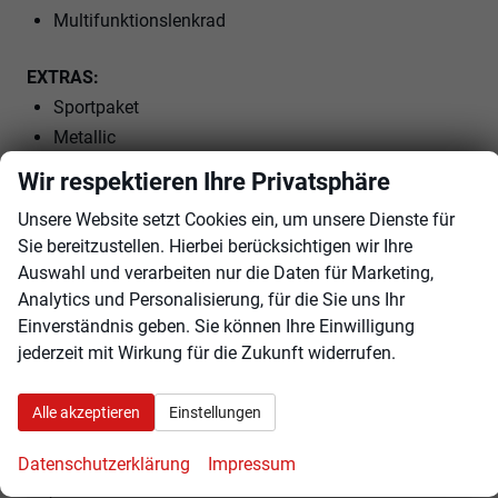
Multifunktionslenkrad
EXTRAS:
Sportpaket
Metallic
Sportfahrwerk
Wir respektieren Ihre Privatsphäre
LM-Felgen
Unsere Website setzt Cookies ein, um unsere Dienste für
Tire-Mobility Set
Sie bereitzustellen. Hierbei berücksichtigen wir Ihre
Auswahl und verarbeiten nur die Daten für Marketing,
Innen
Analytics und Personalisierung, für die Sie uns Ihr
Einverständnis geben. Sie können Ihre Einwilligung
Ambiente-Beleuchtung
vorhanden
jederzeit mit Wirkung für die Zukunft widerrufen.
Armlehnen
Mittelarmlehne
Klimatisierung
2-Zonen-Klimaautomatik
Alle akzeptieren
Einstellungen
Lenkrad
in Leder, mit Multifunktionen, mit Lenkradheizung
Sitze
Datenschutzerklärung
Impressum
Isofix (Kindersitzbefestigung), Sitzheizung, Sitzheizung hinten,
Sportsitze