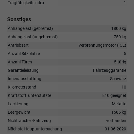
Tragfähigkeitsindex
1
Sonstiges
Anhängelast (gebremst)
1800 kg
Anhängelast (ungebremst)
750 kg
Antriebsart
Verbrennungsmotor (ICE)
Anzahl Sitzplätze
5
Anzahl Türen
5-türig
Garantieleistung
Fahrzeuggarantie
Innenausstattung
Schwarz
Kilometerstand
10
Kraftstoff: unterstützte
E10 geeignet
Lackierung
Metallic
Leergewicht
1586 kg
Nichtraucher-Fahrzeug
vorhanden
Nächste Hauptuntersuchung
01.06.2029