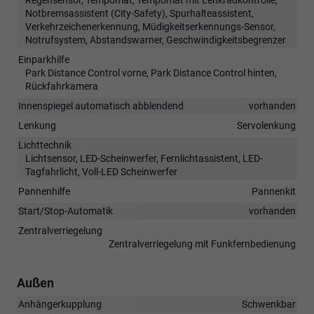
Regensensor, Tempomat, Tempomat mit Lenkradkontrolle,
Notbremsassistent (City-Safety), Spurhalteassistent,
Verkehrzeichenerkennung, Müdigkeitserkennungs-Sensor,
Notrufsystem, Abstandswarner, Geschwindigkeitsbegrenzer
Einparkhilfe
Park Distance Control vorne, Park Distance Control hinten,
Rückfahrkamera
Innenspiegel automatisch abblendend
vorhanden
Lenkung
Servolenkung
Lichttechnik
Lichtsensor, LED-Scheinwerfer, Fernlichtassistent, LED-
Tagfahrlicht, Voll-LED Scheinwerfer
Pannenhilfe
Pannenkit
Start/Stop-Automatik
vorhanden
Zentralverriegelung
Zentralverriegelung mit Funkfernbedienung
Außen
Anhängerkupplung
Schwenkbar