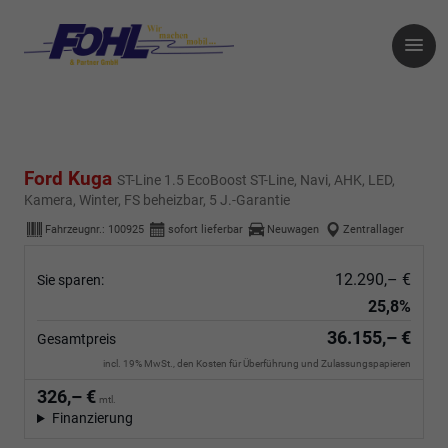
Ford Kuga
ST-Line 1.5 EcoBoost ST-Line, Navi, AHK, LED,
Kamera, Winter, FS beheizbar, 5 J.-Garantie
Fahrzeugnr.:
100925
sofort lieferbar
Neuwagen
Zentrallager
12.290,– €
Sie sparen:
25,8%
36.155,– €
Gesamtpreis
incl. 19% MwSt., den Kosten für Überführung und Zulassungspapieren
326,– €
mtl.
Finanzierung