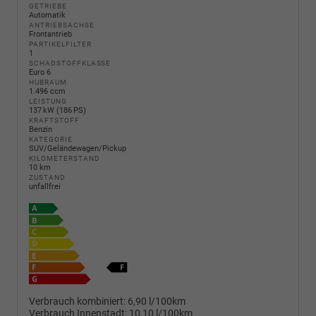
GETRIEBE
Automatik
ANTRIEBSACHSE
Frontantrieb
PARTIKELFILTER
1
SCHADSTOFFKLASSE
Euro 6
HUBRAUM
1.496 ccm
LEISTUNG
137 kW (186 PS)
KRAFTSTOFF
Benzin
KATEGORIE
SUV/Geländewagen/Pickup
KILOMETERSTAND
10 km
ZUSTAND
unfallfrei
Verbrauch kombiniert:
6,90 l/100km
Verbrauch Innenstadt:
10,10 l/100km