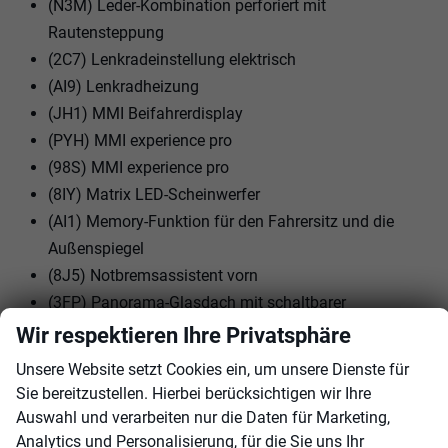
(N3M) Leder-Kombination perforiert mit
Rautensteppung
(2C7) Lenkradeinstellung elektrisch
(AI9) Lenkradheizung
(JH1) MMI Beifahrerdisplay
(PYH) MMI experience pro
(98S) MMI experience pro
(8IY) Matrix LED-Scheinwerfer
(AI1) Memory-Funktion für den Fahrersitz und die
Außenspiegel
(8J5) Notbremsassistent vorn
(3FP) Panorama-Glasdach mit schaltbarer
Transparenz
Wir respektieren Ihre Privatsphäre
(FT1) Parkassistent plus
Unsere Website setzt Cookies ein, um unsere Dienste für
(7W7) Proaktiver Insassenschutz Front, Seite und
Sie bereitzustellen. Hierbei berücksichtigen wir Ihre
Heck
Auswahl und verarbeiten nur die Daten für Marketing,
(1J2) Projektionsleuchte in den Außenspiegeln
Analytics und Personalisierung, für die Sie uns Ihr