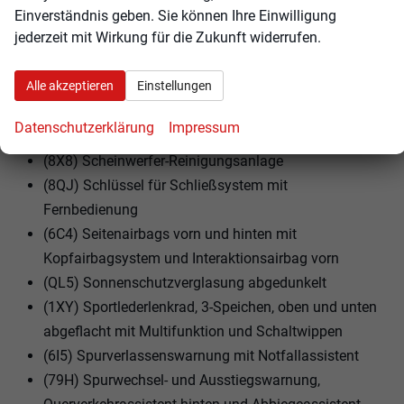
(JX1) Querverkehrassistent vorn
Einverständnis geben. Sie können Ihre Einwilligung
jederzeit mit Wirkung für die Zukunft widerrufen.
(HH0) Reifen performanceoptimiert 245/35 R20 98Y
XL
Alle akzeptieren
Einstellungen
(F19) Räder Audi Sport, Vielspeichen-S, schwarz
metallic, glanzgedreht, 8,5Jx20, Reifen 245/35 R20
Datenschutzerklärung
Impressum
(1BQ) S-Sportfahrwerk mit Dämpferregelung
(8X8) Scheinwerfer-Reinigungsanlage
(8QJ) Schlüssel für Schließsystem mit
Fernbedienung
(6C4) Seitenairbags vorn und hinten mit
Kopfairbagsystem und Interaktionsairbag vorn
(QL5) Sonnenschutzverglasung abgedunkelt
(1XY) Sportlederlenkrad, 3-Speichen, oben und unten
abgeflacht mit Multifunktion und Schaltwippen
(6I5) Spurverlassenswarnung mit Notfallassistent
(79H) Spurwechsel- und Ausstiegswarnung,