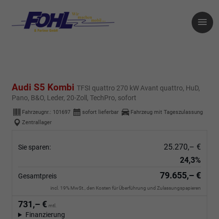
Audi S5 Kombi
TFSI quattro 270 kW Avant quattro, HuD,
Pano, B&O, Leder, 20-Zoll, TechPro, sofort
Fahrzeugnr.:
101697
sofort lieferbar
Fahrzeug mit Tageszulassung
Zentrallager
25.270,– €
Sie sparen:
24,3%
79.655,– €
Gesamtpreis
incl. 19% MwSt., den Kosten für Überführung und Zulassungspapieren
731,– €
mtl.
Finanzierung