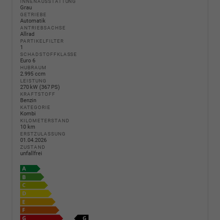
INNENAUSSTATTUNG
Grau
GETRIEBE
Automatik
ANTRIEBSACHSE
Allrad
PARTIKELFILTER
1
SCHADSTOFFKLASSE
Euro 6
HUBRAUM
2.995 ccm
LEISTUNG
270 kW (367 PS)
KRAFTSTOFF
Benzin
KATEGORIE
Kombi
KILOMETERSTAND
10 km
ERSTZULASSUNG
01.04.2026
ZUSTAND
unfallfrei