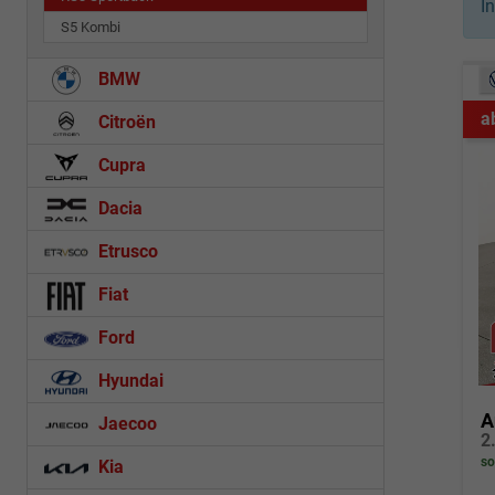
I
S5 Kombi
BMW
a
Citroën
Cupra
Dacia
Etrusco
Fiat
Ford
Hyundai
A
Jaecoo
so
Kia