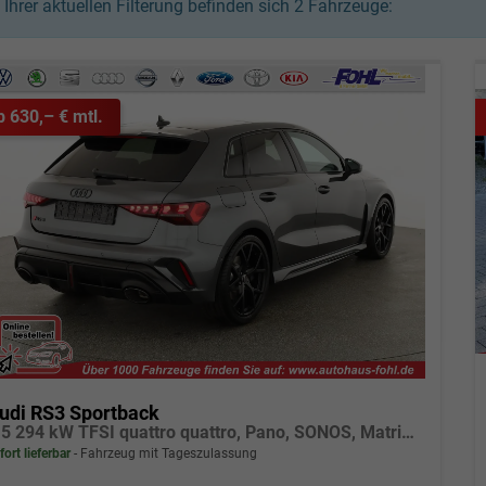
n Ihrer aktuellen Filterung befinden sich
2
Fahrzeuge:
b 630,– € mtl.
udi RS3 Sportback
2.5 294 kW TFSI quattro quattro, Pano, SONOS, Matrix, Sportabgas, Side, 5 J.-Garantie
fort lieferbar
Fahrzeug mit Tageszulassung