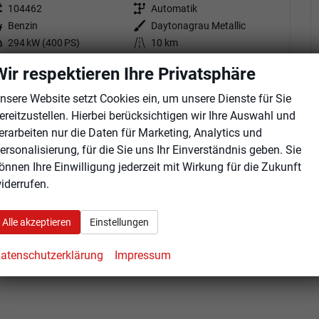
eugnr.
104462
Getriebe
Automatik
tstoff
Benzin
Außenfarbe
Daytonagrau Metallic
tung
294 kW (400 PS)
Kilometerstand
10 km
01.07.2026
Wir respektieren Ihre Privatsphäre
7.655,– €
Angebot anfordern
Fahrzeugexpose (PDF)
Fahrzeug parken
nsere Website setzt Cookies ein, um unsere Dienste für Sie
cl. 19% MwSt.
ereitzustellen. Hierbei berücksichtigen wir Ihre Auswahl und
erbrauch kombiniert:
9,40 l/100km
erarbeiten nur die Daten für Marketing, Analytics und
O
-Klasse:
G
2
O
-Emissionen:
213,00 g/km
ersonalisierung, für die Sie uns Ihr Einverständnis geben. Sie
2
önnen Ihre Einwilligung jederzeit mit Wirkung für die Zukunft
iderrufen.
Alle akzeptieren
Einstellungen
atenschutzerklärung
Impressum