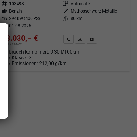
Fahrzeugnr.
103498
Getriebe
Automatik
Kraftstoff
Benzin
Außenfarbe
Mythosschwarz Metallic
Leistung
294 kW (400 PS)
Kilometerstand
80 km
01.08.2026
73.030,– €
Angebot anfordern
Fahrzeugexpose (PDF)
Fahrzeug parken
incl. 19% MwSt.
Verbrauch kombiniert:
9,30 l/100km
CO
-Klasse:
G
2
CO
-Emissionen:
212,00 g/km
2