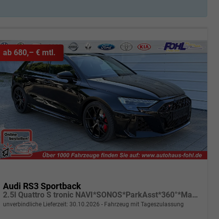
ab 680,– € mtl.
Audi RS3 Sportback
2.5l Quattro S tronic NAVI*SONOS*ParkAsst*360°*Matrix*AsstPak*Keyless*
unverbindliche Lieferzeit:
30.10.2026
Fahrzeug mit Tageszulassung