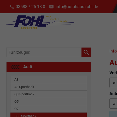
03588 / 25 18 0
info@autohaus-fohl.de
Fahrzeugnr.
info
Au
Audi
Ver
A3
A3 Sportback
Ant
Q3 Sportback
Q5
Q7
RS3 Sportback