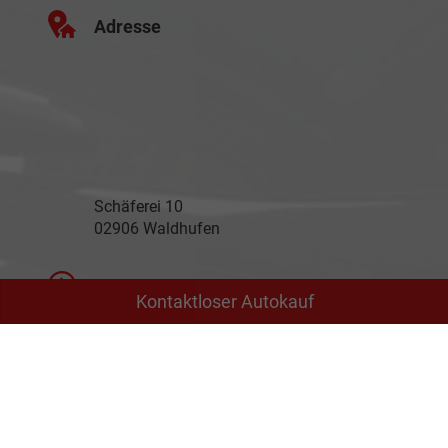
Adresse
Schäferei 10
02906 Waldhufen
Geschäftszeiten
Kontaktloser Autokauf