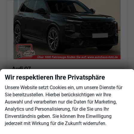
Audi Q7
Signature Edition 3.0 TDI TT8 quattro AHK*7Sitzer*Pano*Standheizung*TechPro*22"LM*HeadUp
Wir respektieren Ihre Privatsphäre
unverbindliche Lieferzeit:
30.11.2026
Fahrzeug mit Tageszulassung
Unsere Website setzt Cookies ein, um unsere Dienste für
Fahrzeugnr.
104423
Getriebe
Automatik
Sie bereitzustellen. Hierbei berücksichtigen wir Ihre
Kraftstoff
Diesel
Außenfarbe
Mythosschwarz Metallic (0E0E)
Auswahl und verarbeiten nur die Daten für Marketing,
Leistung
220 kW (299 PS)
Kilometerstand
50 km
Analytics und Personalisierung, für die Sie uns Ihr
01.08.2026
Einverständnis geben. Sie können Ihre Einwilligung
jederzeit mit Wirkung für die Zukunft widerrufen.
108.160,– €
Angebot anfordern
Fahrzeugexpose (PDF)
Fahrzeug parken
incl. 19% MwSt.