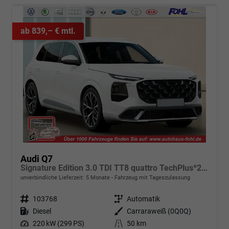
ab 839,– € mtl.
Audi Q7
Signature Edition 3.0 TDI TT8 quattro TechPlus*22"LM*Android Auto*Navi*Matrix
unverbindliche Lieferzeit:
5 Monate
Fahrzeug mit Tageszulassung
Fahrzeugnr.
103768
Getriebe
Automatik
Kraftstoff
Diesel
Außenfarbe
Carraraweiß (0Q0Q)
Leistung
220 kW (299 PS)
Kilometerstand
50 km