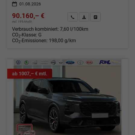
01.08.2026
90.160,– €
Angebot anfordern
Fahrzeugexpose (PDF)
Fahrzeug parken
incl. 19% MwSt.
Verbrauch kombiniert:
7,60 l/100km
CO
-Klasse:
G
2
CO
-Emissionen:
198,00 g/km
2
ab 1007,– € mtl.