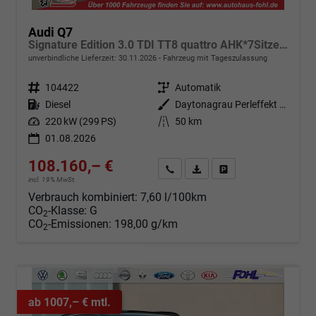
Audi Q7
Signature Edition 3.0 TDI TT8 quattro AHK*7Sitzer*Pano*Standheizung*TechPro*22"LM*HeadUp
unverbindliche Lieferzeit:
30.11.2026
Fahrzeug mit Tageszulassung
Fahrzeugnr.
104422
Getriebe
Automatik
Kraftstoff
Diesel
Außenfarbe
Daytonagrau Perleffekt (6Y6Y)
Leistung
220 kW (299 PS)
Kilometerstand
50 km
01.08.2026
108.160,– €
Angebot anfordern
Fahrzeugexpose (PDF)
Fahrzeug parken
incl. 19% MwSt.
Verbrauch kombiniert:
7,60 l/100km
CO
-Klasse:
G
2
CO
-Emissionen:
198,00 g/km
2
ab 1007,– € mtl.