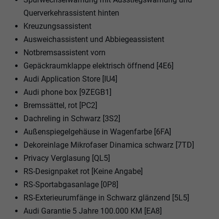
Querverkehrassistent hinten
Kreuzungsassistent
Ausweichassistent und Abbiegeassistent
Notbremsassistent vorn
Gepäckraumklappe elektrisch öffnend [4E6]
Audi Application Store [IU4]
Audi phone box [9ZEGB1]
Bremssättel, rot [PC2]
Dachreling in Schwarz [3S2]
Außenspiegelgehäuse in Wagenfarbe [6FA]
Dekoreinlage Mikrofaser Dinamica schwarz [7TD]
Privacy Verglasung [QL5]
RS-Designpaket rot [Keine Angabe]
RS-Sportabgasanlage [0P8]
RS-Exterieurumfänge in Schwarz glänzend [5L5]
Audi Garantie 5 Jahre 100.000 KM [EA8]