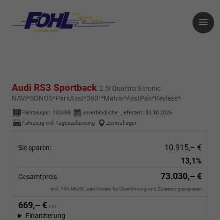
Audi RS3 Sportback
2.5l Quattro S tronic
NAVI*SONOS*ParkAsst*360°*Matrix*AsstPak*Keyless*
Fahrzeugnr.:
103498
unverbindliche Lieferzeit:
30.10.2026
Fahrzeug mit Tageszulassung
Zentrallager
10.915,– €
Sie sparen:
13,1%
73.030,– €
Gesamtpreis
incl. 19% MwSt., den Kosten für Überführung und Zulassungspapieren
669,– €
mtl.
Finanzierung