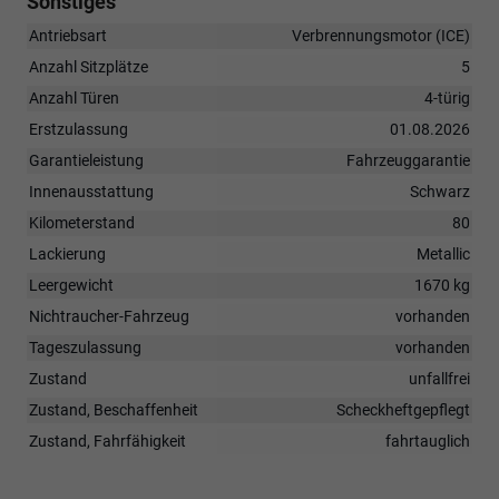
Sonstiges
Antriebsart
Verbrennungsmotor (ICE)
Anzahl Sitzplätze
5
Anzahl Türen
4-türig
Erstzulassung
01.08.2026
Garantieleistung
Fahrzeuggarantie
Innenausstattung
Schwarz
Kilometerstand
80
Lackierung
Metallic
Leergewicht
1670 kg
Nichtraucher-Fahrzeug
vorhanden
Tageszulassung
vorhanden
Zustand
unfallfrei
Zustand, Beschaffenheit
Scheckheftgepflegt
Zustand, Fahrfähigkeit
fahrtauglich