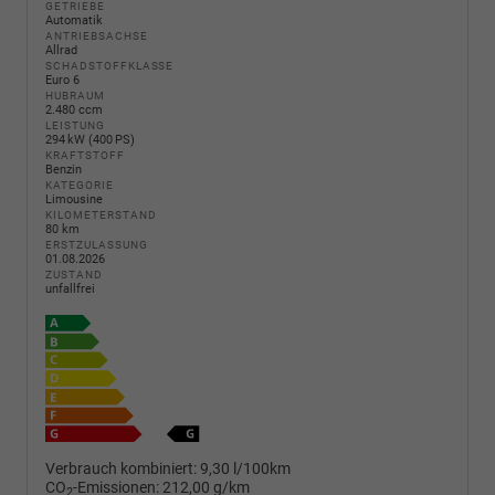
GETRIEBE
Automatik
ANTRIEBSACHSE
Allrad
SCHADSTOFFKLASSE
Euro 6
HUBRAUM
2.480 ccm
LEISTUNG
294 kW (400 PS)
KRAFTSTOFF
Benzin
KATEGORIE
Limousine
KILOMETERSTAND
80 km
ERSTZULASSUNG
01.08.2026
ZUSTAND
unfallfrei
Verbrauch kombiniert:
9,30 l/100km
CO
-Emissionen:
212,00 g/km
2