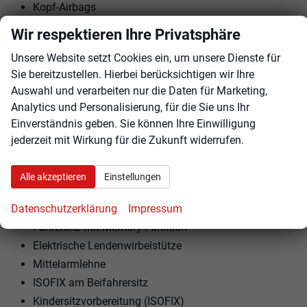
Kopf-Airbags
Umfeldbeobachtungssystem (Front Assist)
Wir respektieren Ihre Privatsphäre
Ausparkassistent
Unsere Website setzt Cookies ein, um unsere Dienste für
Sie bereitzustellen. Hierbei berücksichtigen wir Ihre
INNENAUSSTATTUNG UND KOMFORT:
Auswahl und verarbeiten nur die Daten für Marketing,
Zentralverriegelung mit Funk
Analytics und Personalisierung, für die Sie uns Ihr
Keyless-Go
Einverständnis geben. Sie können Ihre Einwilligung
Außenspiegel elektrisch verstellbar
jederzeit mit Wirkung für die Zukunft widerrufen.
Außenspiegel beheizbar
Außenspiegel elektrisch anklappbar
Alle akzeptieren
Einstellungen
Ambiente-Beleuchtung
Datenschutzerklärung
Impressum
Vordersitze höhenverstellbar
Fahrersitz mit Memory-Funktion
Elektrische Lendenwirbelstütze
Mittelarmlehne
ISOFIX am Beifahrersitz
Kindersitzvorbereitung (ISOFIX)