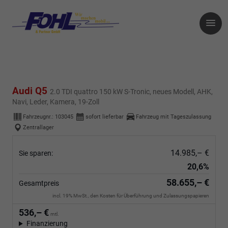
Audi Q5
2.0 TDI quattro 150 kW S-Tronic, neues Modell, AHK,
Navi, Leder, Kamera, 19-Zoll
Fahrzeugnr.:
103045
sofort lieferbar
Fahrzeug mit Tageszulassung
Zentrallager
14.985,– €
Sie sparen:
20,6%
58.655,– €
Gesamtpreis
incl. 19% MwSt., den Kosten für Überführung und Zulassungspapieren
536,– €
mtl.
Finanzierung