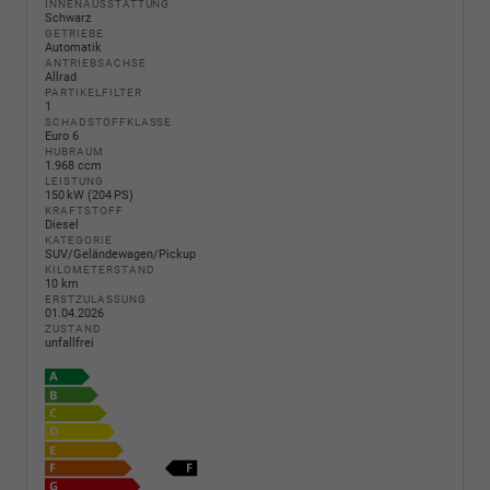
INNENAUSSTATTUNG
Schwarz
GETRIEBE
Automatik
ANTRIEBSACHSE
Allrad
PARTIKELFILTER
1
SCHADSTOFFKLASSE
Euro 6
HUBRAUM
1.968 ccm
LEISTUNG
150 kW (204 PS)
KRAFTSTOFF
Diesel
KATEGORIE
SUV/Geländewagen/Pickup
KILOMETERSTAND
10 km
ERSTZULASSUNG
01.04.2026
ZUSTAND
unfallfrei