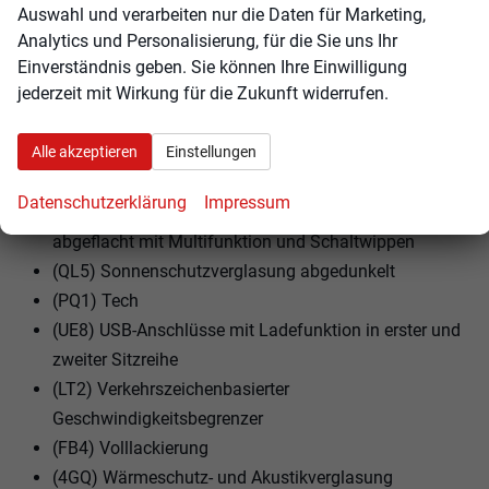
(8J5) Notbremsassistent vorn
Auswahl und verarbeiten nur die Daten für Marketing,
(FT1) Parkassistent plus
Analytics und Personalisierung, für die Sie uns Ihr
(1J2) Projektionsleuchte in den Außenspiegeln
Einverständnis geben. Sie können Ihre Einwilligung
jederzeit mit Wirkung für die Zukunft widerrufen.
(JX1) Querverkehrassistent vorn
(40Z) Räder, 5-Doppelspeichen, graphitgrau,
Alle akzeptieren
Einstellungen
glanzgedreht, 8,0Jx19, Reifen 235/55 R19
(8X8) Scheinwerfer-Reinigungsanlage
Datenschutzerklärung
Impressum
(1XY) Sportlederlenkrad, 3-Speichen, oben und unten
abgeflacht mit Multifunktion und Schaltwippen
(QL5) Sonnenschutzverglasung abgedunkelt
(PQ1) Tech
(UE8) USB-Anschlüsse mit Ladefunktion in erster und
zweiter Sitzreihe
(LT2) Verkehrszeichenbasierter
Geschwindigkeitsbegrenzer
(FB4) Volllackierung
(4GQ) Wärmeschutz- und Akustikverglasung