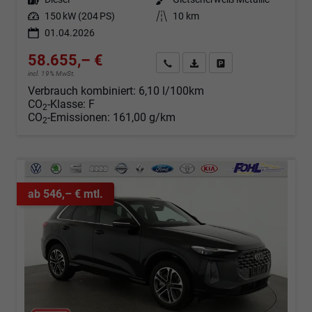
Leistung
150 kW (204 PS)
Kilometerstand
10 km
01.04.2026
58.655,– €
Angebot anfordern
Fahrzeugexpose (PDF)
Fahrzeug parken
incl. 19% MwSt.
Verbrauch kombiniert:
6,10 l/100km
CO
-Klasse:
F
2
CO
-Emissionen:
161,00 g/km
2
ab 546,– € mtl.