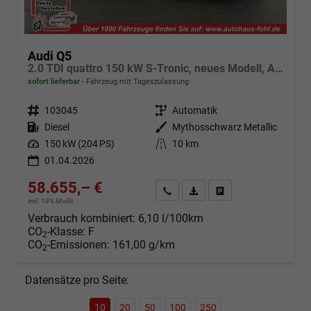
Audi Q5
2.0 TDI quattro 150 kW S-Tronic, neues Modell, AHK, Navi, Leder, Kamera, 19-Zoll
sofort lieferbar
Fahrzeug mit Tageszulassung
Fahrzeugnr.
103045
Getriebe
Automatik
Kraftstoff
Diesel
Außenfarbe
Mythosschwarz Metallic
Leistung
150 kW (204 PS)
Kilometerstand
10 km
01.04.2026
58.655,– €
Angebot anfordern
Fahrzeugexpose (PDF)
Fahrzeug parken
incl. 19% MwSt.
Verbrauch kombiniert:
6,10 l/100km
CO
-Klasse:
F
2
CO
-Emissionen:
161,00 g/km
2
Datensätze pro Seite:
10
20
50
100
250