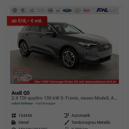
ab 518,– € mtl.
Audi Q5
2.0 TDI quattro 150 kW S-Tronic, neues Modell, AHK, Navi, Leder, Kamera, 19-Zoll
sofort lieferbar
Vorführwagen
Fahrzeugnr.
104456
Getriebe
Automatik
Kraftstoff
Diesel
Außenfarbe
Tamboragrau Metallic