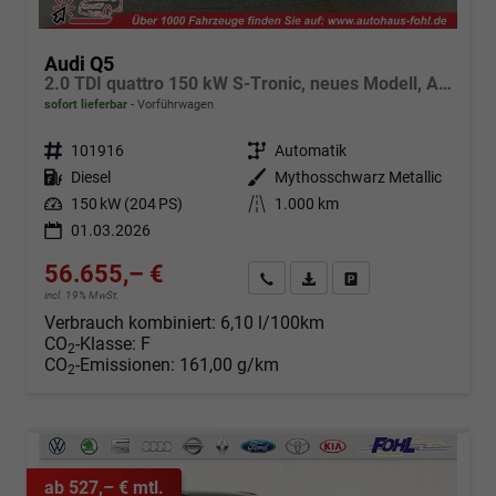
Audi Q5
2.0 TDI quattro 150 kW S-Tronic, neues Modell, AHK, Navi, Leder, Kamera, 19-Zoll
sofort lieferbar
Vorführwagen
Fahrzeugnr.
101916
Getriebe
Automatik
Kraftstoff
Diesel
Außenfarbe
Mythosschwarz Metallic
Leistung
150 kW (204 PS)
Kilometerstand
1.000 km
01.03.2026
56.655,– €
Angebot anfordern
Fahrzeugexpose (PDF)
Fahrzeug parken
incl. 19% MwSt.
Verbrauch kombiniert:
6,10 l/100km
CO
-Klasse:
F
2
CO
-Emissionen:
161,00 g/km
2
ab 527,– € mtl.