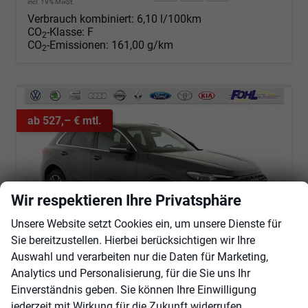
incl. 19% MwSt.
Verbrauch kombiniert:
6,10 l/100km
CO
-Klasse:
F
2
CO
-Emissionen:
161,00 g/km
2
ab 527,– € mtl.
Wir respektieren Ihre Privatsphäre
Unsere Website setzt Cookies ein, um unsere Dienste für
Sie bereitzustellen. Hierbei berücksichtigen wir Ihre
Auswahl und verarbeiten nur die Daten für Marketing,
Analytics und Personalisierung, für die Sie uns Ihr
Einverständnis geben. Sie können Ihre Einwilligung
Audi Q5
2.0 TDI quattro 150 kW S-Tronic, neues Modell, AHK, Navi, Leder, Kamera, 19-Zoll
jederzeit mit Wirkung für die Zukunft widerrufen.