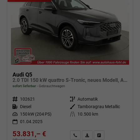
Audi Q5
2.0 TDI 150 kW quattro S-Tronic, neues Modell, AHK, Leder
sofort lieferbar
Gebrauchtwagen
Fahrzeugnr.
102621
Getriebe
Automatik
Kraftstoff
Diesel
Außenfarbe
Tamboragrau Metallic
Leistung
150 kW (204 PS)
Kilometerstand
10.500 km
01.04.2025
53.831,– €
Angebot anfordern
Fahrzeugexpose (PDF)
Fahrzeug parken
Differenzbesteuert