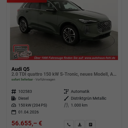
Audi Q5
2.0 TDI quattro 150 kW S-Tronic, neues Modell, AHK, Navi, Leder, Kamera, 19-Zoll
sofort lieferbar
Vorführwagen
Fahrzeugnr.
102583
Getriebe
Automatik
Kraftstoff
Diesel
Außenfarbe
Distriktgrün Metallic
Leistung
150 kW (204 PS)
Kilometerstand
1.000 km
01.04.2026
56.655,– €
Angebot anfordern
Fahrzeugexpose (PDF)
Fahrzeug parken