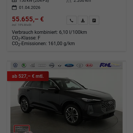
Leistung
150 kW (204 PS)
Kilometerstand
2.200 km
01.04.2026
55.655,– €
Angebot anfordern
Fahrzeugexpose (PDF)
Fahrzeug parken
incl. 19% MwSt.
Verbrauch kombiniert:
6,10 l/100km
CO
-Klasse:
F
2
CO
-Emissionen:
161,00 g/km
2
ab 527,– € mtl.