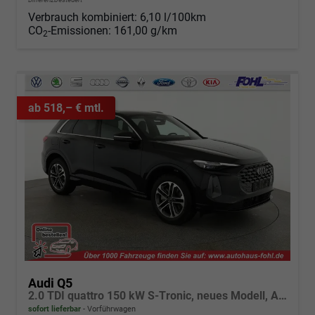
Verbrauch kombiniert:
6,10 l/100km
CO
-Emissionen:
161,00 g/km
2
ab 518,– € mtl.
Audi Q5
2.0 TDI quattro 150 kW S-Tronic, neues Modell, AHK, Navi, Leder, Kamera, 19-Zoll
sofort lieferbar
Vorführwagen