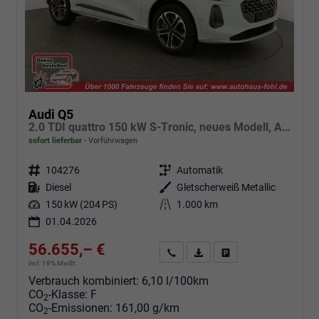
Audi Q5
2.0 TDI quattro 150 kW S-Tronic, neues Modell, AHK, Navi, Leder, Kamera, 19-Zoll
sofort lieferbar
Vorführwagen
Fahrzeugnr.
104276
Getriebe
Automatik
Kraftstoff
Diesel
Außenfarbe
Gletscherweiß Metallic
Leistung
150 kW (204 PS)
Kilometerstand
1.000 km
01.04.2026
56.655,– €
Angebot anfordern
Fahrzeugexpose (PDF)
Fahrzeug parken
incl. 19% MwSt.
Verbrauch kombiniert:
6,10 l/100km
CO
-Klasse:
F
2
CO
-Emissionen:
161,00 g/km
2