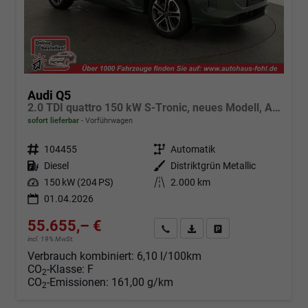
Audi Q5
2.0 TDI quattro 150 kW S-Tronic, neues Modell, AHK, Navi, Leder, Kamera, 19-Zoll
sofort lieferbar
Vorführwagen
Fahrzeugnr.
104455
Getriebe
Automatik
Kraftstoff
Diesel
Außenfarbe
Distriktgrün Metallic
Leistung
150 kW (204 PS)
Kilometerstand
2.000 km
01.04.2026
55.655,– €
Angebot anfordern
Fahrzeugexpose (PDF)
Fahrzeug parken
incl. 19% MwSt.
Verbrauch kombiniert:
6,10 l/100km
CO
-Klasse:
F
2
CO
-Emissionen:
161,00 g/km
2