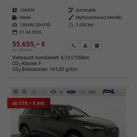
Fahrzeugnr.
104454
Getriebe
Automatik
Kraftstoff
Diesel
Außenfarbe
Mythosschwarz Metallic
Leistung
150 kW (204 PS)
Kilometerstand
2.000 km
01.04.2026
55.655,– €
Angebot anfordern
Fahrzeugexpose (PDF)
Fahrzeug parken
incl. 19% MwSt.
Verbrauch kombiniert:
6,10 l/100km
CO
-Klasse:
F
2
CO
-Emissionen:
161,00 g/km
2
ab 518,– € mtl.