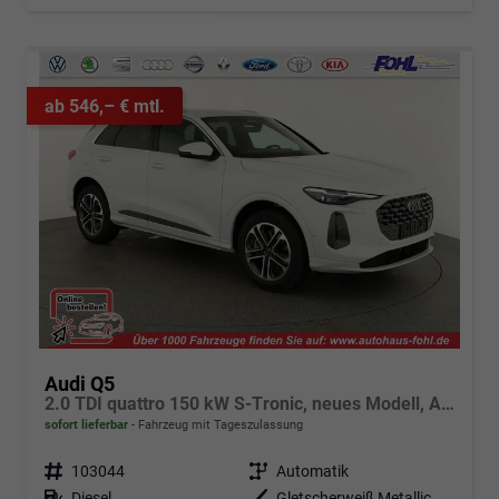
ab 546,– € mtl.
Audi Q5
2.0 TDI quattro 150 kW S-Tronic, neues Modell, AHK, Navi, Leder, Kamera, 19-Zoll
sofort lieferbar
Fahrzeug mit Tageszulassung
Fahrzeugnr.
103044
Getriebe
Automatik
Kraftstoff
Diesel
Außenfarbe
Gletscherweiß Metallic