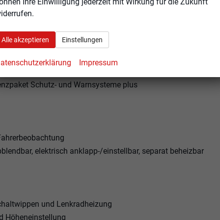
önnen Ihre Einwilligung jederzeit mit Wirkung für die Zukunft
iderrufen.
Alle akzeptieren
Einstellungen
atenschutzerklärung
Impressum
tenzpaket Schutz- und Warnsysteme plus
Fahrerbeobachtung
endbar, elektrisch anklapp-/einstellbar, separat beheizbar
Schaltwippen und Lenkradheizung
nd Höheneinstellung