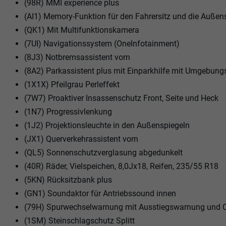
(98R) MMI experience plus
(AI1) Memory-Funktion für den Fahrersitz und die Außen
(QK1) Mit Multifunktionskamera
(7UI) Navigationssystem (OneInfotainment)
(8J3) Notbremsassistent vorn
(8A2) Parkassistent plus mit Einparkhilfe mit Umgebung
(1X1X) Pfeilgrau Perleffekt
(7W7) Proaktiver Insassenschutz Front, Seite und Heck
(1N7) Progressivlenkung
(1J2) Projektionsleuchte in den Außenspiegeln
(JX1) Querverkehrassistent vorn
(QL5) Sonnenschutzverglasung abgedunkelt
(40R) Räder, Vielspeichen, 8,0Jx18, Reifen, 235/55 R18
(5KN) Rücksitzbank plus
(GN1) Soundaktor für Antriebssound innen
(79H) Spurwechselwarnung mit Ausstiegswarnung und Qu
(1SM) Steinschlagschutz Splitt