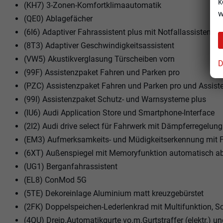
k
(KH7) 3-Zonen-Komfortklimaautomatik
w
(QE0) Ablagefächer
(6I6) Adaptiver Fahrassistent plus mit Notfallassistent
(8T3) Adaptiver Geschwindigkeitsassistent
(VW5) Akustikverglasung Türscheiben vorn
D
(99F) Assistenzpaket Fahren und Parken pro
(PZC) Assistenzpaket Fahren und Parken pro und Assis
(99I) Assistenzpaket Schutz- und Warnsysteme plus
(IU6) Audi Application Store und Smartphone-Interface
(2I2) Audi drive select für Fahrwerk mit Dämpferregelung
(EM3) Aufmerksamkeits- und Müdigkeitserkennung mit 
(6XT) Außenspiegel mit Memoryfunktion automatisch abbl
(UG1) Berganfahrassistent
(EL8) ConMod 5G
(5TE) Dekoreinlage Aluminium matt kreuzgebürstet
(2FK) Doppelspeichen-Lederlenkrad mit Multifunktion, 
(4QU) Dreip.Automatikgurte vo.m.Gurtstraffer (elektr.) u