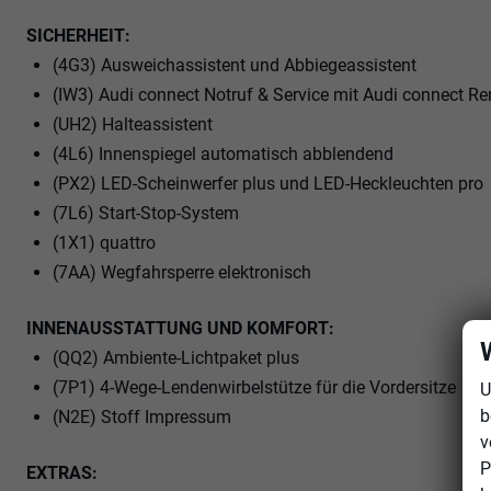
SICHERHEIT:
(4G3) Ausweichassistent und Abbiegeassistent
(IW3) Audi connect Notruf & Service mit Audi connect R
(UH2) Halteassistent
(4L6) Innenspiegel automatisch abblendend
(PX2) LED-Scheinwerfer plus und LED-Heckleuchten pro
(7L6) Start-Stop-System
(1X1) quattro
(7AA) Wegfahrsperre elektronisch
INNENAUSSTATTUNG UND KOMFORT:
(QQ2) Ambiente-Lichtpaket plus
(7P1) 4-Wege-Lendenwirbelstütze für die Vordersitze
U
b
(N2E) Stoff Impressum
v
P
EXTRAS: