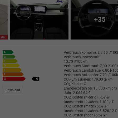
+35
Verbrauch kombiniert:
7,90 l/10
Verbrauch Innenstadt:
10,70 l/100km
Verbrauch Stadtrand:
7,90 l/100
Verbrauch Landstraße:
6,80 l/1
Verbrauch Autobahn:
7,70 l/100
CO
-Emissionen:
179,00 g/km
2
CO
-Klasse:
G
2
Energiekosten bei 15.000 km pro
Download
Jahr:
2.066,64 €
CO2 Kosten (niedrig)
(Kosten
:
1.611,- €
Durchschnitt 10 Jahre)
CO2 Kosten (mittel)
(Kosten
:
3.826,12 €
Durchschnitt 10 Jahre)
CO2 Kosten (hoch)
(Kosten