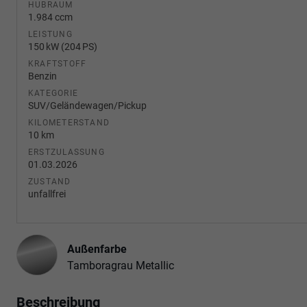
HUBRAUM
1.984 ccm
LEISTUNG
150 kW (204 PS)
KRAFTSTOFF
Benzin
KATEGORIE
SUV/Geländewagen/Pickup
KILOMETERSTAND
10 km
ERSTZULASSUNG
01.03.2026
ZUSTAND
unfallfrei
Außenfarbe
Tamboragrau Metallic
Beschreibung