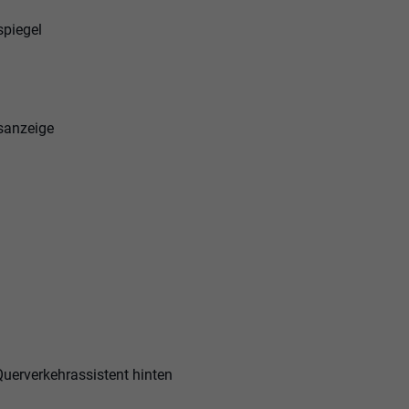
spiegel
sanzeige
erverkehrassistent hinten