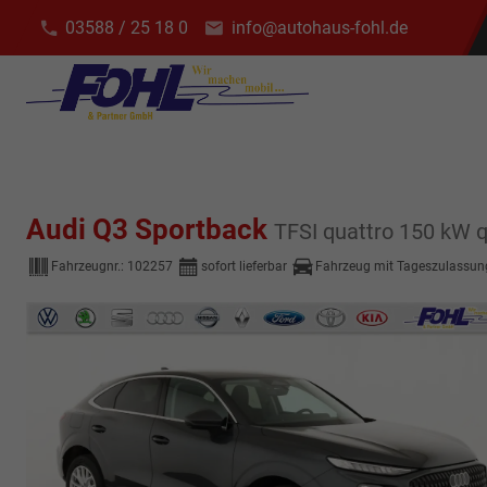
03588 / 25 18 0
info@autohaus-fohl.de
Audi Q3 Sportback
TFSI quattro 150 kW qu
Fahrzeugnr.:
102257
sofort lieferbar
Fahrzeug mit Tageszulassun