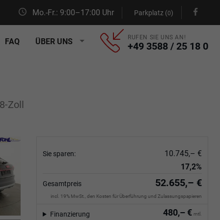
Mo.-Fr.: 9:00–17:00 Uhr
Parkplatz (
)
0
RUFEN SIE UNS AN!
FAQ
ÜBER UNS
+49 3588 / 25 18 0
8-Zoll
10.745,– €
Sie sparen:
17,2%
52.655,– €
Gesamtpreis
incl. 19% MwSt., den Kosten für Überführung und Zulassungspapieren
480,– €
Finanzierung
mtl.