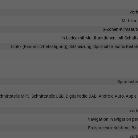
vor
Mittela
3-Zonen-Klimaaut
in Leder, mit Multifunktionen, mit Schal
Isofix (Kindersitzbefestigung), Sitzheizung, Sportsitze, Isofix Beifah
Sprachste
ittstelle MP3, Schnittstelle USB, Digitalradio DAB, Android Auto, Apple
vor
Navigation, Navigation pe
Freisprecheinrichtung, Bl
vor