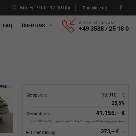
Mo.-Fr.: 9:00–17:00 Uhr
Parkplatz (
)
0
RUFEN SIE UNS AN!
FAQ
ÜBER UNS
+49 3588 / 25 18 0
13.910,– €
Sie sparen:
25,6%
41.155,– €
Gesamtpreis
incl. 19% MwSt., den Kosten für Überführung und Zulassungspapieren
373,– €
Finanzierung
mtl.