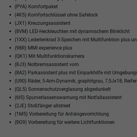
(PYA) Komfortpaket
(4K5) Komfortschlüssel ohne Safelock
(JX1) Kreuzungsassistent
(8VM) LED-Heckleuchten mit dynamischem Blinklicht
(1XX) Lederlenkrad 3-Speichen mit Multifunktion plus u
(98R) MMI experience plus
(QK1) Mit Multifunktionskamera
(8J3) Notbremsassistent vorn
(8A2) Parkassistent plus mit Einparkhilfe mit Umgebung
(U90) Räder, 5-Arm-Dynamik, graphitgrau, 7,5Jx18, Reif
(QL5) Sonnenschutzverglasung abgedunkelt
(6I5) Spurverlassenswarnung mit Notfallassistent
(2JE) Stoßfänger allstreet
(1M5) Vorbereitung für Anhängevorrichtung
(8G9) Vorbereitung für weitere Lichtfunktionen