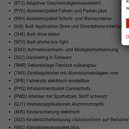
k
(8T3) Adaptiver Geschwindigkeitsassistent
w
(PYK) Assistenzpaket Fahren und Parken plus
(99H) Assistenzpaket Schutz- und Warnsysteme
(IU4) Audi Application Store und Smartphone-Interface
(2H6) Audi drive select
D
(9ZV) Audi phone box light
(EM3) Aufmerksamkeits- und Müdigkeitserkennung
(3S2) Dachreling in Schwarz
(5MR) Dekoreinlage Feinlack vulkangrau
(7M3) Einstiegsleisten mit Aluminiumeinlegern vorn
(3PB) Fahrersitz elektrisch einstellbar
(PYG) Infotainmentpaket Connectivity
(PWD) Interieur mit Sportsitzen, Stoff schwarz
(QJ1) Interieurapplikationen Aluminiumoptik
(4H5) Kindersicherung elektrisch
(3A2) Kindersitzbefestigung i-Size-konform auf Beifahre
(98G) Klimatisierungspaket plus