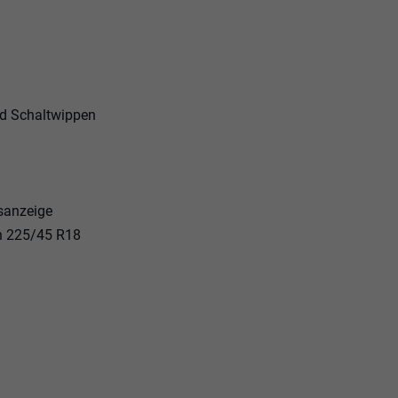
nd Schaltwippen
sanzeige
en 225/45 R18