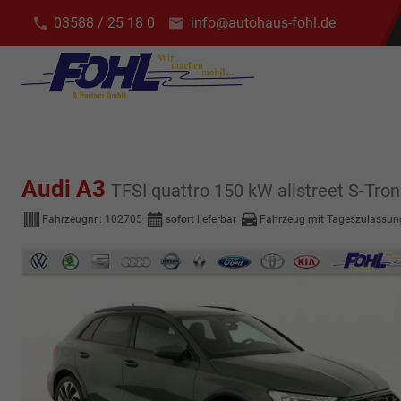
03588 / 25 18 0
info@autohaus-fohl.de
Audi A3
TFSI quattro 150 kW allstreet S-Troni
Fahrzeugnr.:
102705
sofort lieferbar
Fahrzeug mit Tageszulassun