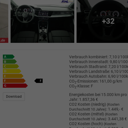
+32
Verbrauch kombiniert:
7,10 l/10
Verbrauch Innenstadt:
9,80 l/10
Verbrauch Stadtrand:
7,20 l/100
Verbrauch Landstraße:
6,10 l/1
Verbrauch Autobahn:
6,90 l/100
CO
-Emissionen:
161,00 g/km
2
CO
-Klasse:
F
2
Energiekosten bei 15.000 km pro
Download
Jahr:
1.857,36 €
CO2 Kosten (niedrig)
(Kosten
:
1.449,- €
Durchschnitt 10 Jahre)
CO2 Kosten (mittel)
(Kosten
:
3.441,38 €
Durchschnitt 10 Jahre)
CO2 Kosten (hoch)
(Kosten