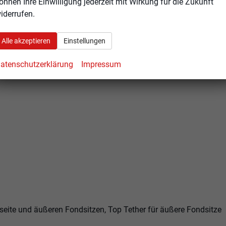
önnen Ihre Einwilligung jederzeit mit Wirkung für die Zukunft
iderrufen.
Alle akzeptieren
Einstellungen
atenschutzerklärung
Impressum
rseite und äußeren Fondsitzen, Top Tether für äußere Fondsitze