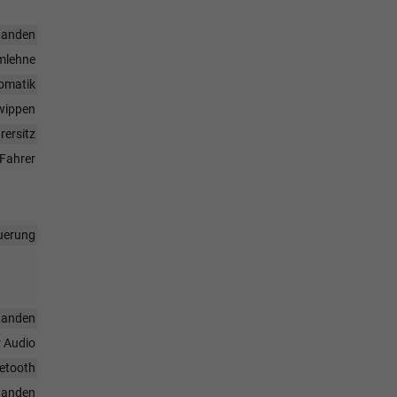
handen
rmlehne
omatik
twippen
rersitz
Fahrer
uerung
handen
r Audio
uetooth
handen