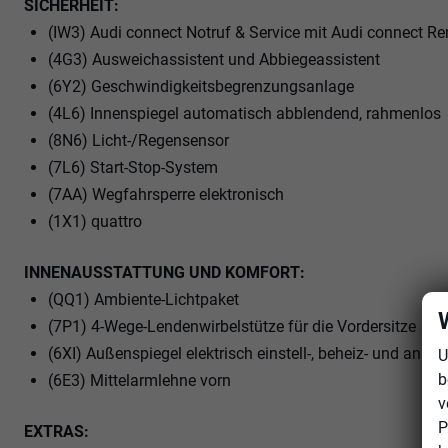
SICHERHEIT:
(IW3) Audi connect Notruf & Service mit Audi connect R
(4G3) Ausweichassistent und Abbiegeassistent
(6Y2) Geschwindigkeitsbegrenzungsanlage
(4L6) Innenspiegel automatisch abblendend, rahmenlos
(8N6) Licht-/Regensensor
(7L6) Start-Stop-System
(7AA) Wegfahrsperre elektronisch
(1X1) quattro
INNENAUSSTATTUNG UND KOMFORT:
(QQ1) Ambiente-Lichtpaket
(7P1) 4-Wege-Lendenwirbelstütze für die Vordersitze
(6XI) Außenspiegel elektrisch einstell-, beheiz- und ank
U
b
(6E3) Mittelarmlehne vorn
v
P
EXTRAS: