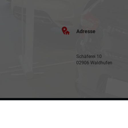
Adresse
Schäferei 10
02906 Waldhufen
Anmelden
Impressum
Datenschutz
AGB
Cookie-Einste
Weitere Informationen zum offiziellen Kraftstoffverbrauch und zu den offizi
spezifischen CO
-Emissionen und den offiziellen Stromverbrauch neuer PKW