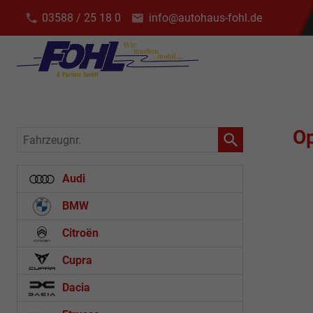
03588 / 25 18 0
info@autohaus-fohl.de
Op
Fahrzeugnr.
Audi
BMW
Citroën
Cupra
Dacia