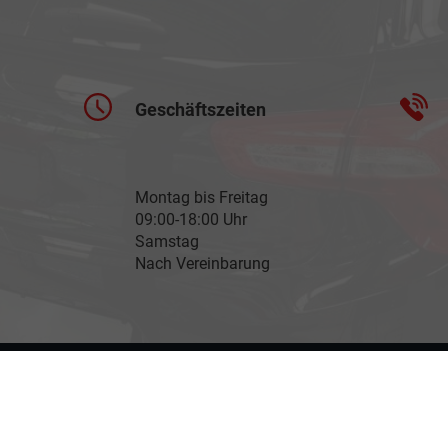
Geschäftszeiten
Montag bis Freitag
09:00-18:00 Uhr
Samstag
Nach Vereinbarung
llungen
ellen spezifischen CO
-Emissionen und gegebenenfalls zum Stromverbrauch neuer PKW können 
2
' entnommen werden, der an allen Verkaufsstellen und bei der 'Deutschen Automobil Treuh