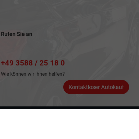
Rufen Sie an
+49 3588 / 25 18 0
Wie können wir Ihnen helfen?
Kontaktloser Autokauf
dem 'Leitfaden über den offiziellen Kraftstoffverbrauch, die offiziellen
and GmbH' unentgeltlich erhältlich ist unter www.dat.de.