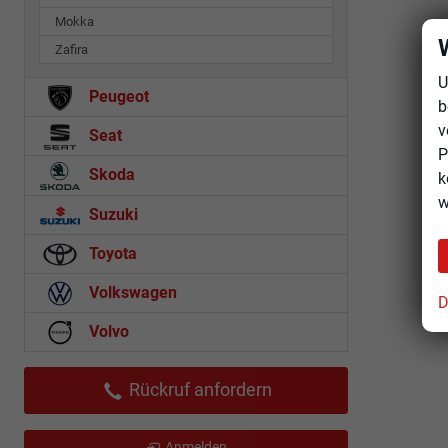
Mokka
Zafira
U
Peugeot
b
v
Seat
P
Skoda
k
w
Suzuki
Toyota
Volkswagen
D
Volvo
Rückruf anfordern
Anmelden