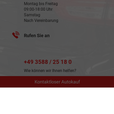
Montag bis Freitag
09:00-18:00 Uhr
Samstag
Nach Vereinbarung
Rufen Sie an
+49 3588 / 25 18 0
Wie können wir Ihnen helfen?
Kontaktloser Autokauf
Anmelden
Impressum
Datenschutz
AGB
Cookie-Einstellungen