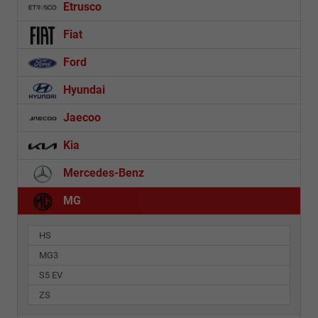
Etrusco
Fiat
Ford
Hyundai
Jaecoo
Kia
Mercedes-Benz
MG
HS
MG3
S5 EV
ZS