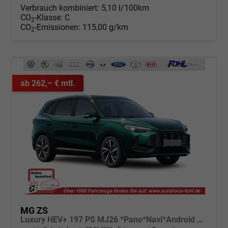
Verbrauch kombiniert:
5,10 l/100km
CO
-Klasse:
C
2
CO
-Emissionen:
115,00 g/km
2
ab 262,– € mtl.
MG ZS
Luxury HEV+ 197 PS MJ26 *Pano*Navi*Android Auto*SHZ*360°*Kunstleder*Klimaauto*ACC