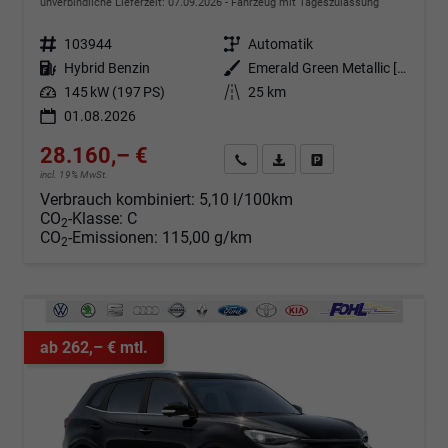
unverbindliche Lieferzeit:
07.09.2026
Fahrzeug mit Tageszulassung
Fahrzeugnr.
103944
Getriebe
Automatik
Kraftstoff
Hybrid Benzin
Außenfarbe
Emerald Green Metallic [GJY]
Leistung
145 kW (197 PS)
Kilometerstand
25 km
01.08.2026
28.160,– €
Angebot anfordern
Fahrzeugexpose (PDF)
Fahrzeug parken
incl. 19% MwSt.
Verbrauch kombiniert:
5,10 l/100km
CO
-Klasse:
C
2
CO
-Emissionen:
115,00 g/km
2
ab 262,– € mtl.