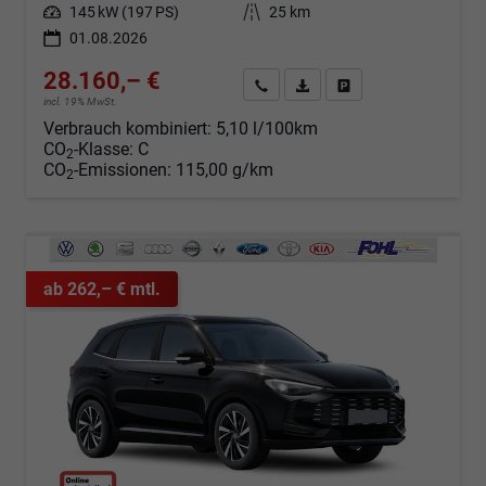
Leistung
145 kW (197 PS)
Kilometerstand
25 km
01.08.2026
28.160,– €
Angebot anfordern
Fahrzeugexpose (PDF)
Fahrzeug parken
incl. 19% MwSt.
Verbrauch kombiniert:
5,10 l/100km
CO
-Klasse:
C
2
CO
-Emissionen:
115,00 g/km
2
ab 262,– € mtl.