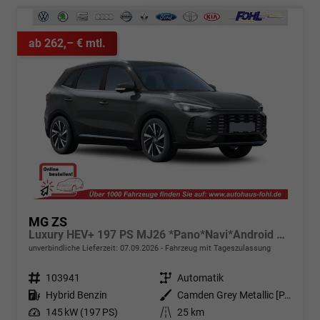
ab 262,– € mtl.
MG ZS
Luxury HEV+ 197 PS MJ26 *Pano*Navi*Android Auto*SHZ*360°*Kunstleder*Klimaauto*ACC
unverbindliche Lieferzeit:
07.09.2026
Fahrzeug mit Tageszulassung
Fahrzeugnr.
103941
Getriebe
Automatik
Kraftstoff
Hybrid Benzin
Außenfarbe
Camden Grey Metallic [PAG]
Leistung
145 kW (197 PS)
Kilometerstand
25 km