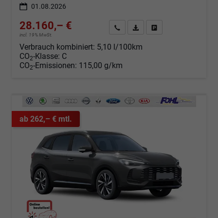
01.08.2026
28.160,– €
Angebot anfordern
Fahrzeugexpose (PDF)
Fahrzeug parken
incl. 19% MwSt.
Verbrauch kombiniert:
5,10 l/100km
CO
-Klasse:
C
2
CO
-Emissionen:
115,00 g/km
2
ab 262,– € mtl.