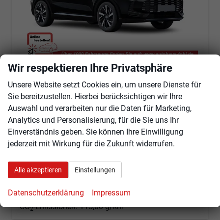
Wir respektieren Ihre Privatsphäre
MG ZS
Luxury HEV+ 197 PS MJ26 *Pano*Navi*Android Auto*SHZ*360°*Kunstleder*Klimaauto*ACC
Unsere Website setzt Cookies ein, um unsere Dienste für
unverbindliche Lieferzeit:
07.09.2026
Fahrzeug mit Tageszulassung
Sie bereitzustellen. Hierbei berücksichtigen wir Ihre
Auswahl und verarbeiten nur die Daten für Marketing,
Fahrzeugnr.
103946
Getriebe
Automatik
Analytics und Personalisierung, für die Sie uns Ihr
Kraftstoff
Hybrid Benzin
Außenfarbe
Pebble Black Metallic [PBC]
Einverständnis geben. Sie können Ihre Einwilligung
Leistung
145 kW (197 PS)
Kilometerstand
25 km
jederzeit mit Wirkung für die Zukunft widerrufen.
01.08.2026
28.160,– €
Angebot anfordern
Fahrzeugexpose (PDF)
Fahrzeug parken
Alle akzeptieren
Einstellungen
incl. 19% MwSt.
Verbrauch kombiniert:
5,10 l/100km
Datenschutzerklärung
Impressum
CO
-Klasse:
C
2
CO
-Emissionen:
115,00 g/km
2