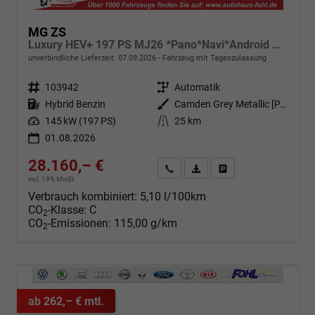
MG ZS
Luxury HEV+ 197 PS MJ26 *Pano*Navi*Android Auto*SHZ*360°*Kunstleder*Klimaauto*ACC
unverbindliche Lieferzeit:
07.09.2026
Fahrzeug mit Tageszulassung
Fahrzeugnr.
103942
Getriebe
Automatik
Kraftstoff
Hybrid Benzin
Außenfarbe
Camden Grey Metallic [PAG]
Leistung
145 kW (197 PS)
Kilometerstand
25 km
01.08.2026
28.160,– €
Angebot anfordern
Fahrzeugexpose (PDF)
Fahrzeug parken
incl. 19% MwSt.
Verbrauch kombiniert:
5,10 l/100km
CO
-Klasse:
C
2
CO
-Emissionen:
115,00 g/km
2
ab 262,– € mtl.