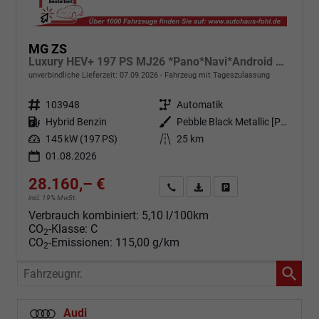
MG ZS
Luxury HEV+ 197 PS MJ26 *Pano*Navi*Android Auto*SHZ*360°*Kunstleder*Klimaauto*ACC
unverbindliche Lieferzeit:
07.09.2026
Fahrzeug mit Tageszulassung
Fahrzeugnr.
103948
Getriebe
Automatik
Kraftstoff
Hybrid Benzin
Außenfarbe
Pebble Black Metallic [PBC]
Leistung
145 kW (197 PS)
Kilometerstand
25 km
01.08.2026
28.160,– €
Angebot anfordern
Fahrzeugexpose (PDF)
Fahrzeug parken
incl. 19% MwSt.
Verbrauch kombiniert:
5,10 l/100km
CO
-Klasse:
C
2
CO
-Emissionen:
115,00 g/km
2
Fahrzeugnr.
Audi