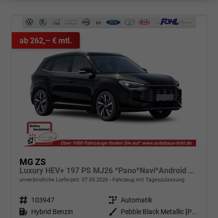
ab 262,– € mtl.
MG ZS
Luxury HEV+ 197 PS MJ26 *Pano*Navi*Android Auto*SHZ*360°*Kunstleder*Klimaauto*ACC
unverbindliche Lieferzeit:
07.09.2026
Fahrzeug mit Tageszulassung
Fahrzeugnr.
103947
Getriebe
Automatik
Kraftstoff
Hybrid Benzin
Außenfarbe
Pebble Black Metallic [PBC]