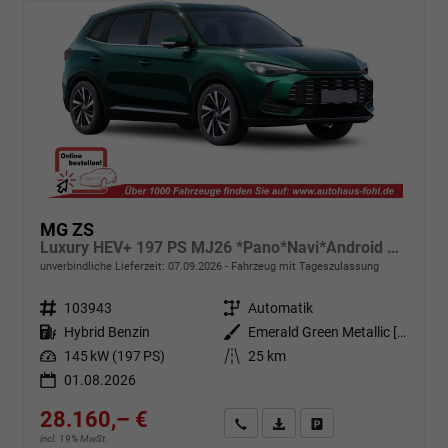
MG ZS
Luxury HEV+ 197 PS MJ26 *Pano*Navi*Android Auto*SHZ*360°*Kunstleder*Klimaauto*ACC
unverbindliche Lieferzeit:
07.09.2026
Fahrzeug mit Tageszulassung
Fahrzeugnr.
103943
Getriebe
Automatik
Kraftstoff
Hybrid Benzin
Außenfarbe
Emerald Green Metallic [GJY]
Leistung
145 kW (197 PS)
Kilometerstand
25 km
01.08.2026
28.160,– €
Angebot anfordern
Fahrzeugexpose (PDF)
Fahrzeug parken
incl. 19% MwSt.