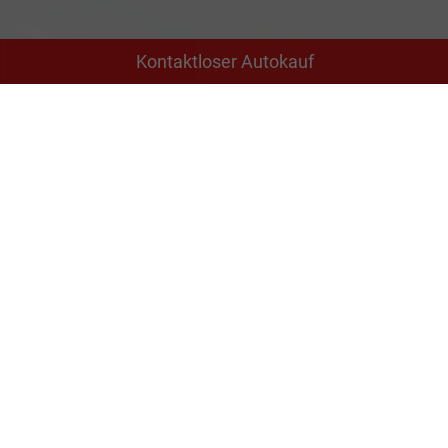
Kontaktloser Autokauf
Adresse
Schäferei 10
02906 Waldhufen
Geschäftszeiten