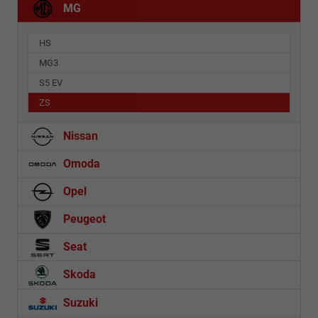
MG
HS
MG3
S5 EV
ZS
Nissan
Omoda
Opel
Peugeot
Seat
Skoda
Suzuki