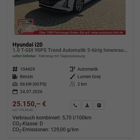
Hyundai i20
1.0 T-GDI 90PS Trend Automatik 5-türig Innenraumkamera 2xKeyless Klimaautomatik Sitzheizung Lenkradheizung Navi Rückf.Kamera PDC Apple CarPlay Android Auto Tempomat Touchscreen 16"LM
sofort lieferbar
Fahrzeug mit Tageszulassung
Fahrzeugnr.
104429
Getriebe
Automatik
Kraftstoff
Benzin
Außenfarbe
Lumen Grey
Leistung
66 kW (90 PS)
Kilometerstand
2 km
24.07.2026
25.150,– €
Angebot anfordern
Fahrzeugexpose (PDF)
Fahrzeug parken
incl. 19% MwSt.
Verbrauch kombiniert:
5,70 l/100km
CO
-Klasse:
D
2
CO
-Emissionen:
129,00 g/km
2