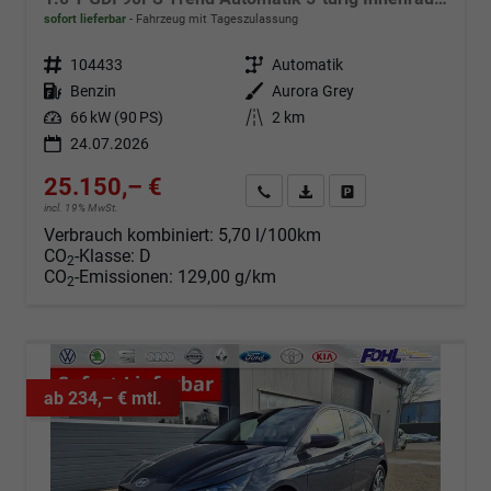
sofort lieferbar
Fahrzeug mit Tageszulassung
Fahrzeugnr.
104433
Getriebe
Automatik
Kraftstoff
Benzin
Außenfarbe
Aurora Grey
Leistung
66 kW (90 PS)
Kilometerstand
2 km
24.07.2026
25.150,– €
Angebot anfordern
Fahrzeugexpose (PDF)
Fahrzeug parken
incl. 19% MwSt.
Verbrauch kombiniert:
5,70 l/100km
CO
-Klasse:
D
2
CO
-Emissionen:
129,00 g/km
2
ab 234,– € mtl.