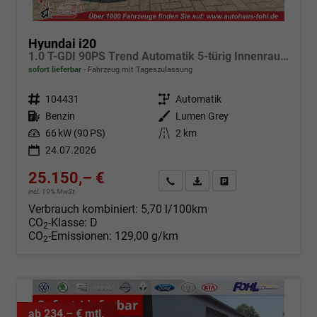
Hyundai i20
1.0 T-GDI 90PS Trend Automatik 5-türig Innenraumkamera 2xKeyless Klimaautomatik Sitzheizung Lenkradheizung Navi Rückf.Kamera PDC Apple CarPlay Android Auto Tempomat Touchscreen 16"LM
sofort lieferbar
Fahrzeug mit Tageszulassung
Fahrzeugnr.
104431
Getriebe
Automatik
Kraftstoff
Benzin
Außenfarbe
Lumen Grey
Leistung
66 kW (90 PS)
Kilometerstand
2 km
24.07.2026
25.150,– €
Angebot anfordern
Fahrzeugexpose (PDF)
Fahrzeug parken
incl. 19% MwSt.
Verbrauch kombiniert:
5,70 l/100km
CO
-Klasse:
D
2
CO
-Emissionen:
129,00 g/km
2
ab 234,– € mtl.