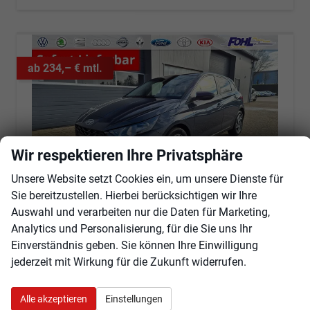
ab 234,– € mtl.
Wir respektieren Ihre Privatsphäre
Unsere Website setzt Cookies ein, um unsere Dienste für
Sie bereitzustellen. Hierbei berücksichtigen wir Ihre
Auswahl und verarbeiten nur die Daten für Marketing,
Analytics und Personalisierung, für die Sie uns Ihr
Hyundai i20
Einverständnis geben. Sie können Ihre Einwilligung
1.0 T-GDI 90PS Trend Automatik 5-türig Innenraumkamera 2xKeyless Klimaautomatik Sitzheizung Lenkradheizung Navi Rückf.Kamera PDC Apple CarPlay Android Auto Tempomat Touchscreen 16"LM
jederzeit mit Wirkung für die Zukunft widerrufen.
sofort lieferbar
Fahrzeug mit Tageszulassung
Fahrzeugnr.
104435
Getriebe
Automatik
Alle akzeptieren
Einstellungen