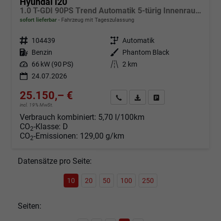
Hyundai i20
1.0 T-GDI 90PS Trend Automatik 5-türig Innenraumkamera 2xKeyless Klimaautomatik Sitzheizung Lenkradheizung Navi Rückf.Kamera PDC Apple CarPlay Android Auto Tempomat Touchscreen 16"LM
sofort lieferbar
Fahrzeug mit Tageszulassung
Fahrzeugnr.
104439
Getriebe
Automatik
Kraftstoff
Benzin
Außenfarbe
Phantom Black
Leistung
66 kW (90 PS)
Kilometerstand
2 km
24.07.2026
25.150,– €
Angebot anfordern
Fahrzeugexpose (PDF)
Fahrzeug parken
incl. 19% MwSt.
Verbrauch kombiniert:
5,70 l/100km
CO
-Klasse:
D
2
CO
-Emissionen:
129,00 g/km
2
Datensätze pro Seite:
10
20
50
100
250
Seiten: