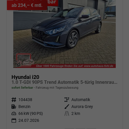
ab 234,– € mtl.
Hyundai i20
1.0 T-GDI 90PS Trend Automatik 5-türig Innenraumkamera 2xKeyless Klimaautomatik Sitzheizung Lenkradheizung Navi Rückf.Kamera PDC Apple CarPlay Android Auto Tempomat Touchscreen 16"LM
sofort lieferbar
Fahrzeug mit Tageszulassung
Fahrzeugnr.
104438
Getriebe
Automatik
Kraftstoff
Benzin
Außenfarbe
Aurora Grey
Leistung
66 kW (90 PS)
Kilometerstand
2 km
24.07.2026