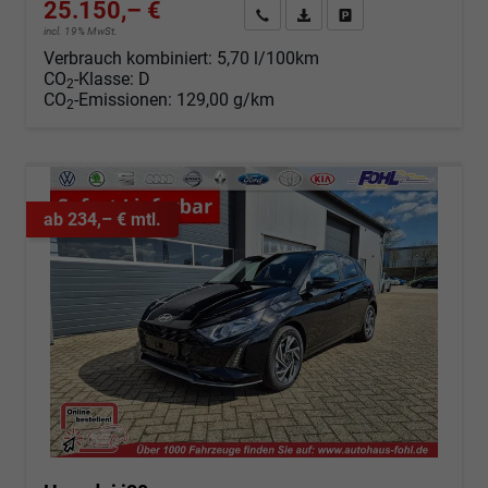
25.150,– €
Angebot anfordern
Fahrzeugexpose (PDF)
Fahrzeug parken
incl. 19% MwSt.
Verbrauch kombiniert:
5,70 l/100km
CO
-Klasse:
D
2
CO
-Emissionen:
129,00 g/km
2
ab 234,– € mtl.