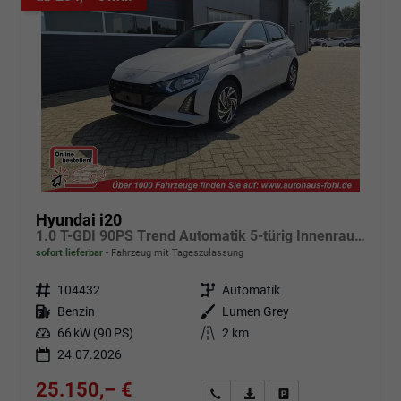
Hyundai i20
1.0 T-GDI 90PS Trend Automatik 5-türig Innenraumkamera 2xKeyless Klimaautomatik Sitzheizung Lenkradheizung Navi Rückf.Kamera PDC Apple CarPlay Android Auto Tempomat Touchscreen 16"LM
sofort lieferbar
Fahrzeug mit Tageszulassung
Fahrzeugnr.
104432
Getriebe
Automatik
Kraftstoff
Benzin
Außenfarbe
Lumen Grey
Leistung
66 kW (90 PS)
Kilometerstand
2 km
24.07.2026
25.150,– €
Angebot anfordern
Fahrzeugexpose (PDF)
Fahrzeug parken