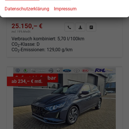
Kraftstoff
Benzin
Außenfarbe
Aurora Grey
Leistung
66 kW (90 PS)
Kilometerstand
2 km
Datenschutzerklärung
Impressum
24.07.2026
25.150,– €
Angebot anfordern
Fahrzeugexpose (PDF)
Fahrzeug parken
incl. 19% MwSt.
Verbrauch kombiniert:
5,70 l/100km
CO
-Klasse:
D
2
CO
-Emissionen:
129,00 g/km
2
ab 234,– € mtl.