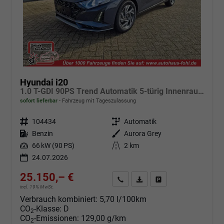
Hyundai i20
1.0 T-GDI 90PS Trend Automatik 5-türig Innenraumkamera 2xKeyless Klimaautomatik Sitzheizung Lenkradheizung Navi Rückf.Kamera PDC Apple CarPlay Android Auto Tempomat Touchscreen 16"LM
sofort lieferbar
Fahrzeug mit Tageszulassung
Fahrzeugnr.
104434
Getriebe
Automatik
Kraftstoff
Benzin
Außenfarbe
Aurora Grey
Leistung
66 kW (90 PS)
Kilometerstand
2 km
24.07.2026
25.150,– €
Angebot anfordern
Fahrzeugexpose (PDF)
Fahrzeug parken
incl. 19% MwSt.
Verbrauch kombiniert:
5,70 l/100km
CO
-Klasse:
D
2
CO
-Emissionen:
129,00 g/km
2