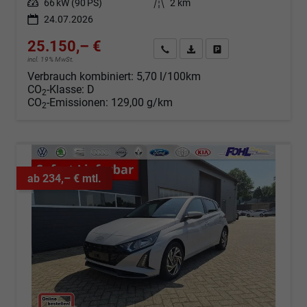
Leistung
66 kW (90 PS)
Kilometerstand
2 km
24.07.2026
25.150,– €
Angebot anfordern
Fahrzeugexpose (PDF)
Fahrzeug parken
incl. 19% MwSt.
Verbrauch kombiniert:
5,70 l/100km
CO
-Klasse:
D
2
CO
-Emissionen:
129,00 g/km
2
ab 234,– € mtl.