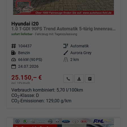
Hyundai i20
1.0 T-GDI 90PS Trend Automatik 5-türig Innenraumkamera 2xKeyless Klimaautomatik Sitzheizung Lenkradheizung Navi Rückf.Kamera PDC Apple CarPlay Android Auto Tempomat Touchscreen 16"LM
sofort lieferbar
Fahrzeug mit Tageszulassung
Fahrzeugnr.
104437
Getriebe
Automatik
Kraftstoff
Benzin
Außenfarbe
Aurora Grey
Leistung
66 kW (90 PS)
Kilometerstand
2 km
24.07.2026
25.150,– €
Angebot anfordern
Fahrzeugexpose (PDF)
Fahrzeug parken
incl. 19% MwSt.
Verbrauch kombiniert:
5,70 l/100km
CO
-Klasse:
D
2
CO
-Emissionen:
129,00 g/km
2