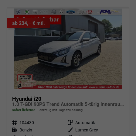
ab 234,– € mtl.
Hyundai i20
1.0 T-GDI 90PS Trend Automatik 5-türig Innenraumkamera 2xKeyless Klimaautomatik Sitzheizung Lenkradheizung Navi Rückf.Kamera PDC Apple CarPlay Android Auto Tempomat Touchscreen 16"LM
sofort lieferbar
Fahrzeug mit Tageszulassung
Fahrzeugnr.
104430
Getriebe
Automatik
Kraftstoff
Benzin
Außenfarbe
Lumen Grey