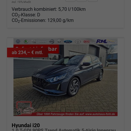
incl. 19% MwSt.
Verbrauch kombiniert:
5,70 l/100km
CO
-Klasse:
D
2
CO
-Emissionen:
129,00 g/km
2
ab 234,– € mtl.
Hyundai i20
1.0 T-GDI 90PS Trend Automatik 5-türig Innenraumkamera 2xKeyless Klimaautomatik Sitzheizung Lenkradheizung Navi Rückf.Kamera PDC Apple CarPlay Android Auto Tempomat Touchscreen 16"LM