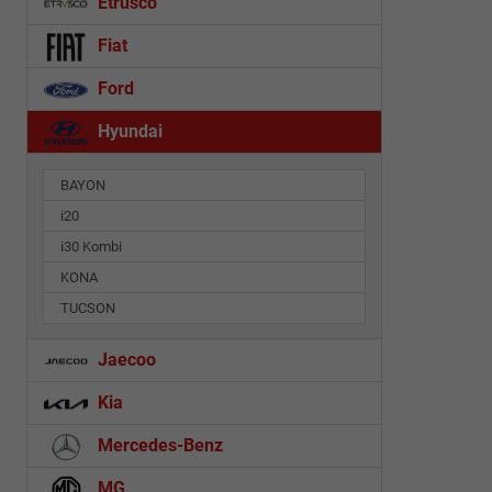
Etrusco
Fiat
Ford
Hyundai
BAYON
i20
i30 Kombi
KONA
TUCSON
Jaecoo
Kia
Mercedes-Benz
MG