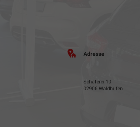
Adresse
Schäferei 10
02906 Waldhufen