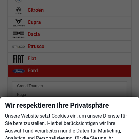
Citroën
Cupra
Dacia
Etrusco
Fiat
Ford
Grand Tourneo
Kuga
Tourneo Courier
Wir respektieren Ihre Privatsphäre
Transit Custom
Unsere Website setzt Cookies ein, um unsere Dienste für
Sie bereitzustellen. Hierbei berücksichtigen wir Ihre
Hyundai
Auswahl und verarbeiten nur die Daten für Marketing,
Analytics und Personalisierung, für die Sie uns Ihr
Jaecoo