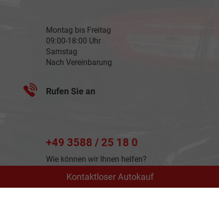
Montag bis Freitag
09:00-18:00 Uhr
Samstag
Nach Vereinbarung
Rufen Sie an
+49 3588 / 25 18 0
Wie können wir Ihnen helfen?
Kontaktloser Autokauf