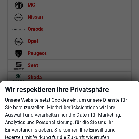
MG
Nissan
Omoda
Opel
Peugeot
Seat
Skoda
Wir respektieren Ihre Privatsphäre
Suzuki
Unsere Website setzt Cookies ein, um unsere Dienste für
Toyota
Sie bereitzustellen. Hierbei berücksichtigen wir Ihre
Volkswagen
Auswahl und verarbeiten nur die Daten für Marketing,
Analytics und Personalisierung, für die Sie uns Ihr
Volvo
Einverständnis geben. Sie können Ihre Einwilligung
jederzeit mit Wirkung für die Zukunft widerrufen.