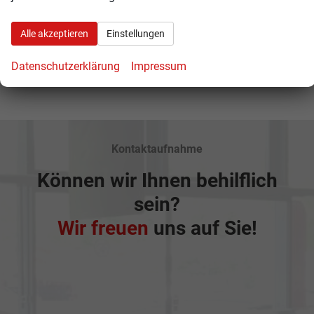
Rückruf anfordern
Alle akzeptieren
Einstellungen
Anmelden
Datenschutzerklärung
Impressum
Kontaktaufnahme
Können wir Ihnen behilflich
sein?
Wir freuen
uns auf Sie!