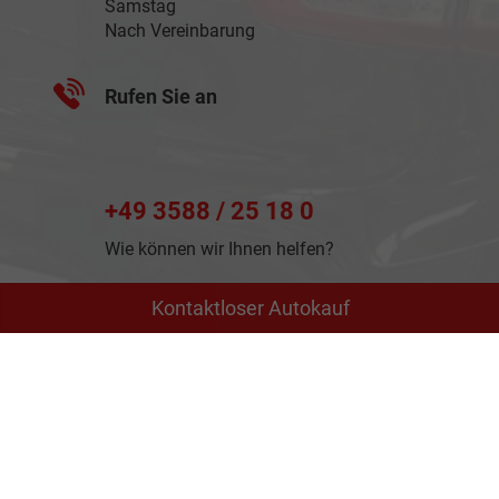
Samstag
Nach Vereinbarung
Rufen Sie an
+49 3588 / 25 18 0
Wie können wir Ihnen helfen?
Kontaktloser Autokauf
Anmelden
Impressum
Datenschutz
AGB
Cookie-Einstellungen
Weitere Informationen zum offiziellen Kraftstoffverbrauch
und zu den offiziellen spezifischen CO
-Emissionen und
2
gegebenenfalls zum Stromverbrauch neuer PKW können