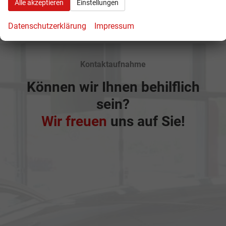
Alle akzeptieren
Einstellungen
Datenschutzerklärung
Impressum
Kontaktaufnahme
Können wir Ihnen behilflich
sein?
Wir freuen
uns auf Sie!