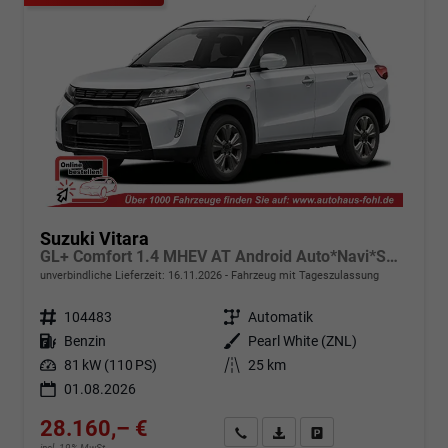
Suzuki Vitara
GL+ Comfort 1.4 MHEV AT Android Auto*Navi*SHZ*ACC*Kamera*Klimauto*LED*PrivacyGlas
unverbindliche Lieferzeit:
16.11.2026
Fahrzeug mit Tageszulassung
Fahrzeugnr.
104483
Getriebe
Automatik
Kraftstoff
Benzin
Außenfarbe
Pearl White (ZNL)
Leistung
81 kW (110 PS)
Kilometerstand
25 km
01.08.2026
28.160,– €
Angebot anfordern
Fahrzeugexpose (PDF)
Fahrzeug parken
incl. 19% MwSt.