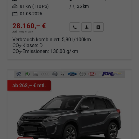
Leistung
81 kW (110 PS)
Kilometerstand
25 km
01.08.2026
28.160,– €
Angebot anfordern
Fahrzeugexpose (PDF)
Fahrzeug parken
incl. 19% MwSt.
Verbrauch kombiniert:
5,80 l/100km
CO
-Klasse:
D
2
CO
-Emissionen:
130,00 g/km
2
ab 262,– € mtl.