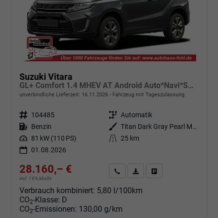
Suzuki Vitara
GL+ Comfort 1.4 MHEV AT Android Auto*Navi*SHZ*ACC*Kamera*Klimauto*LED*PrivacyGlas
unverbindliche Lieferzeit:
16.11.2026
Fahrzeug mit Tageszulassung
Fahrzeugnr.
104485
Getriebe
Automatik
Kraftstoff
Benzin
Außenfarbe
Titan Dark Gray Pearl Metallic (ZZZ)
Leistung
81 kW (110 PS)
Kilometerstand
25 km
01.08.2026
28.160,– €
Angebot anfordern
Fahrzeugexpose (PDF)
Fahrzeug parken
incl. 19% MwSt.
Verbrauch kombiniert:
5,80 l/100km
CO
-Klasse:
D
2
CO
-Emissionen:
130,00 g/km
2