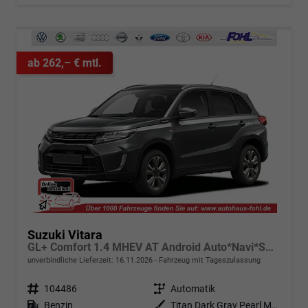
ab 262,– € mtl.
Suzuki Vitara
GL+ Comfort 1.4 MHEV AT Android Auto*Navi*SHZ*ACC*Kamera*Klimauto*LED*PrivacyGlas
unverbindliche Lieferzeit:
16.11.2026
Fahrzeug mit Tageszulassung
Fahrzeugnr.
104486
Getriebe
Automatik
Kraftstoff
Benzin
Außenfarbe
Titan Dark Gray Pearl Metallic (ZZZ)