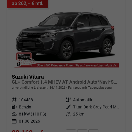
ab 262,– € mtl.
Suzuki Vitara
GL+ Comfort 1.4 MHEV AT Android Auto*Navi*SHZ*ACC*Kamera*Klimauto*LED*PrivacyGlas
unverbindliche Lieferzeit:
16.11.2026
Fahrzeug mit Tageszulassung
Fahrzeugnr.
104488
Getriebe
Automatik
Kraftstoff
Benzin
Außenfarbe
Titan Dark Gray Pearl Metallic (ZZZ)
Leistung
81 kW (110 PS)
Kilometerstand
25 km
01.08.2026