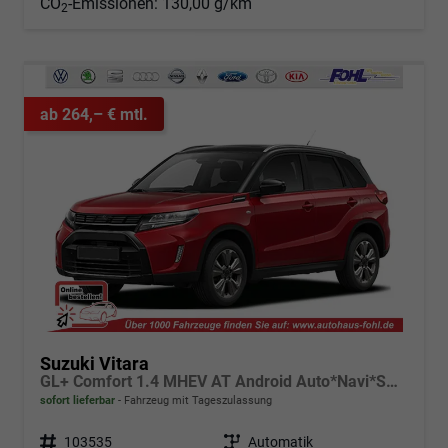
CO
-Emissionen:
130,00 g/km
2
ab 264,– € mtl.
Suzuki Vitara
GL+ Comfort 1.4 MHEV AT Android Auto*Navi*SHZ*ACC*Kamera*Klimauto*LED*PrivacyGlas
sofort lieferbar
Fahrzeug mit Tageszulassung
Fahrzeugnr.
103535
Getriebe
Automatik