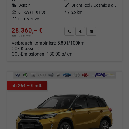
Kraftstoff
Benzin
Außenfarbe
Bright Red / Cosmic Black Pearl Metallic
Leistung
81 kW (110 PS)
Kilometerstand
25 km
01.05.2026
28.360,– €
Angebot anfordern
Fahrzeugexpose (PDF)
Fahrzeug parken
incl. 19% MwSt.
Verbrauch kombiniert:
5,80 l/100km
CO
-Klasse:
D
2
CO
-Emissionen:
130,00 g/km
2
ab 264,– € mtl.