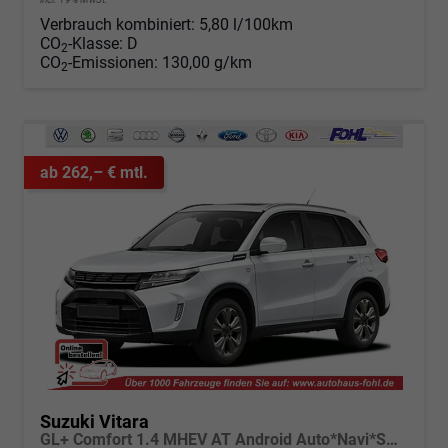
Verbrauch kombiniert:
5,80 l/100km
CO
-Klasse:
D
2
CO
-Emissionen:
130,00 g/km
2
ab 262,– € mtl.
Suzuki Vitara
GL+ Comfort 1.4 MHEV AT Android Auto*Navi*SHZ*ACC*Kamera*Klimauto*LED*PrivacyGlas