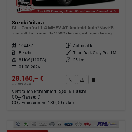
Suzuki Vitara
GL+ Comfort 1.4 MHEV AT Android Auto*Navi*SHZ*ACC*Kamera*Klimauto*LED*PrivacyGlas
unverbindliche Lieferzeit:
16.11.2026
Fahrzeug mit Tageszulassung
Fahrzeugnr.
104487
Getriebe
Automatik
Kraftstoff
Benzin
Außenfarbe
Titan Dark Gray Pearl Metallic (ZZZ)
Leistung
81 kW (110 PS)
Kilometerstand
25 km
01.08.2026
28.160,– €
Angebot anfordern
Fahrzeugexpose (PDF)
Fahrzeug parken
incl. 19% MwSt.
Verbrauch kombiniert:
5,80 l/100km
CO
-Klasse:
D
2
CO
-Emissionen:
130,00 g/km
2