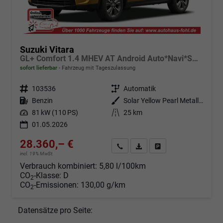
Suzuki Vitara
GL+ Comfort 1.4 MHEV AT Android Auto*Navi*SHZ*ACC*Kamera*Klimauto*LED*PrivacyGlas
sofort lieferbar
Fahrzeug mit Tageszulassung
Fahrzeugnr.
103536
Getriebe
Automatik
Kraftstoff
Benzin
Außenfarbe
Solar Yellow Pearl Metallic / Cosmic Black Pearl Metallic
Leistung
81 kW (110 PS)
Kilometerstand
25 km
01.05.2026
28.360,– €
Angebot anfordern
Fahrzeugexpose (PDF)
Fahrzeug parken
incl. 19% MwSt.
Verbrauch kombiniert:
5,80 l/100km
CO
-Klasse:
D
2
CO
-Emissionen:
130,00 g/km
2
Datensätze pro Seite: