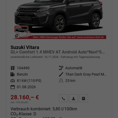
Suzuki Vitara
GL+ Comfort 1.4 MHEV AT Android Auto*Navi*SHZ*ACC*Kamera*Klimauto*LED*PrivacyGlas
unverbindliche Lieferzeit:
16.11.2026
Fahrzeug mit Tageszulassung
Fahrzeugnr.
104490
Getriebe
Automatik
Kraftstoff
Benzin
Außenfarbe
Titan Dark Gray Pearl Metallic (ZZZ)
Leistung
81 kW (110 PS)
Kilometerstand
25 km
01.08.2026
28.160,– €
Angebot anfordern
Fahrzeugexpose (PDF)
Fahrzeug parken
incl. 19% MwSt.
Verbrauch kombiniert:
5,80 l/100km
CO
-Klasse:
D
2