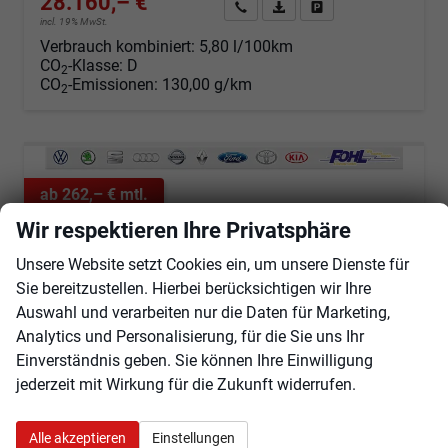
28.160,– €
Angebot anfordern
Fahrzeugexpose (PDF)
Fahrzeug parken
incl. 19% MwSt.
Verbrauch kombiniert:
5,80 l/100km
CO
-Klasse:
D
2
CO
-Emissionen:
130,00 g/km
2
ab 262,– € mtl.
Wir respektieren Ihre Privatsphäre
Unsere Website setzt Cookies ein, um unsere Dienste für
Sie bereitzustellen. Hierbei berücksichtigen wir Ihre
Auswahl und verarbeiten nur die Daten für Marketing,
Analytics und Personalisierung, für die Sie uns Ihr
Einverständnis geben. Sie können Ihre Einwilligung
jederzeit mit Wirkung für die Zukunft widerrufen.
Alle akzeptieren
Einstellungen
Suzuki Vitara