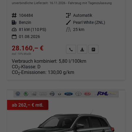
unverbindliche Lieferzeit:
16.11.2026
Fahrzeug mit Tageszulassung
Fahrzeugnr.
104484
Getriebe
Automatik
Kraftstoff
Benzin
Außenfarbe
Pearl White (ZNL)
Leistung
81 kW (110 PS)
Kilometerstand
25 km
01.08.2026
28.160,– €
Angebot anfordern
Fahrzeugexpose (PDF)
Fahrzeug parken
incl. 19% MwSt.
Verbrauch kombiniert:
5,80 l/100km
CO
-Klasse:
D
2
CO
-Emissionen:
130,00 g/km
2
ab 262,– € mtl.